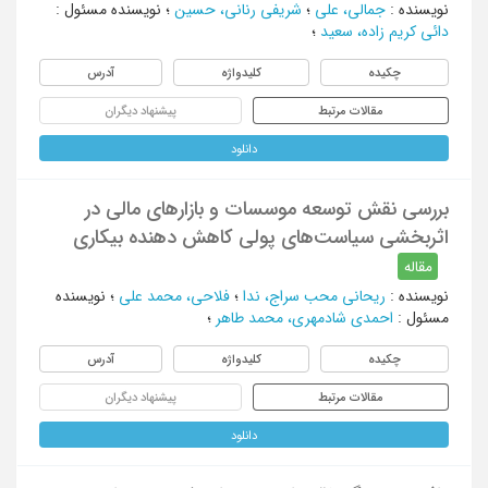
نویسنده
:
جمالی، علی
؛
شریفی رنانی، حسین
؛
نویسنده مسئول
:
دائی کریم زاده، سعید
؛
چکیده
کلیدواژه
آدرس
مقالات مرتبط
پیشنهاد دیگران
دانلود
بررسی نقش توسعه موسسات و بازارهای مالی در
اثربخشی سیاست‌های پولی کاهش دهنده بیکاری
مقاله
نویسنده
:
ریحانی محب سراج، ندا
؛
فلاحی، محمد علی
؛
نویسنده
مسئول
:
احمدی شادمهری، محمد طاهر
؛
چکیده
کلیدواژه
آدرس
مقالات مرتبط
پیشنهاد دیگران
دانلود