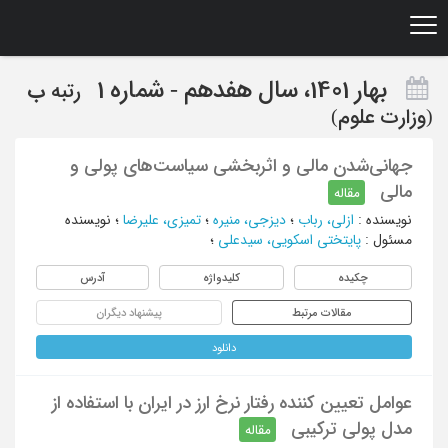
Ski
t
mai
conten
بهار 1401، سال هفدهم - شماره 1
رتبه
ب
(وزارت علوم)
جهانی‌شدن مالی و اثربخشی سیاست‌های پولی و
مالی
مقاله
نویسنده
:
ازلی، رباب
؛
دیزجی، منیره
؛
تمیزی، علیرضا
؛
نویسنده
مسئول
:
پایتختی اسکویی، سیدعلی
؛
چکیده
کلیدواژه
آدرس
مقالات مرتبط
پیشنهاد دیگران
دانلود
عوامل تعیین کننده رفتار نرخ ارز در ایران با استفاده از
مدل پولی ترکیبی
مقاله