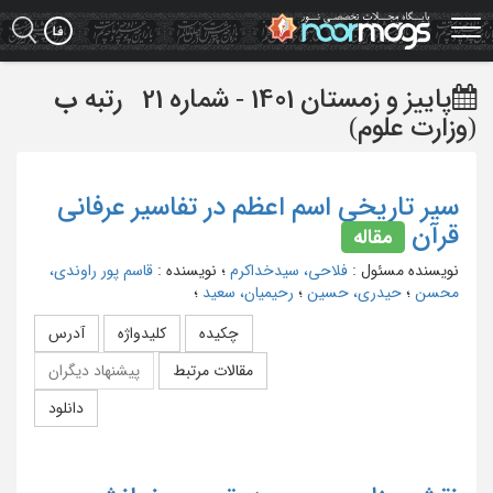
Ski
t
mai
conten
پاییز و زمستان 1401 - شماره 21
رتبه
ب
(وزارت علوم)
سیر تاریخی اسم اعظم در تفاسیر عرفانی
قرآن
مقاله
نویسنده مسئول
:
فلاحی، سیدخداکرم
؛
نویسنده
:
قاسم پور راوندی،
محسن
؛
حیدری، حسین
؛
رحیمیان، سعید
؛
چکیده
کلیدواژه
آدرس
مقالات مرتبط
پیشنهاد دیگران
دانلود