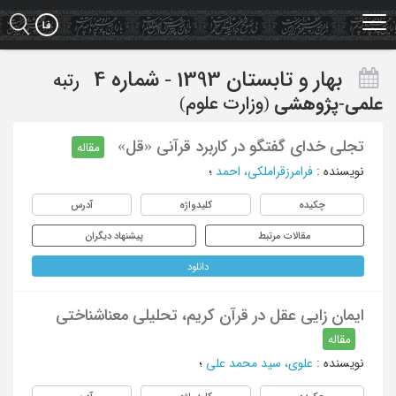
Ski
t
mai
conten
بهار و تابستان 1393 - شماره 4
رتبه
علمی-پژوهشی
(وزارت علوم)
تجلی خدای گفتگو در کاربرد قرآنی «قل»
مقاله
نویسنده
:
فرامرزقراملکی، احمد
؛
چکیده
کلیدواژه
آدرس
مقالات مرتبط
پیشنهاد دیگران
دانلود
ایمان زایی عقل در قرآن کریم، تحلیلی معناشناختی
مقاله
نویسنده
:
علوی، سید محمد علی
؛