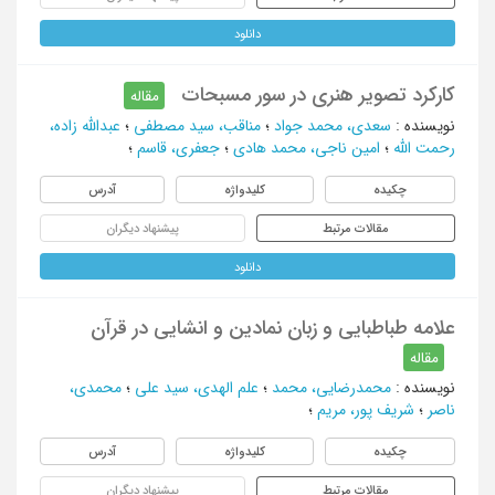
دانلود
کارکرد تصویر هنری در سور مسبحات
مقاله
نویسنده
:
سعدی، محمد جواد
؛
مناقب، سید مصطفی
؛
عبدالله زاده،
رحمت الله
؛
امین ناجی، محمد هادی
؛
جعفری، قاسم
؛
چکیده
کلیدواژه
آدرس
مقالات مرتبط
پیشنهاد دیگران
دانلود
علامه طباطبایی و زبان نمادین و انشایی در قرآن
مقاله
نویسنده
:
محمدرضایی، محمد
؛
علم الهدی، سید علی
؛
محمدی،
ناصر
؛
شریف پور، مریم
؛
چکیده
کلیدواژه
آدرس
مقالات مرتبط
پیشنهاد دیگران