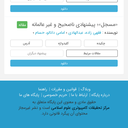
دانلود
«مسجل»؛ پیشنهادی ناصحیح و غیر عالمانه
مقاله
نویسنده
:
فقهی زاده، عبدالهادی
؛
امامی دانالو، حسام
؛
چکیده
کلیدواژه
آدرس
مقالات مرتبط
پیشنهاد دیگران
دانلود
وبلاگ |
قوانین و مقررات |
راهنما
درباره پایگاه |
ارتباط با ما |
حریم خصوصی |
پایگاه های ما
حقوق مادی و معنوی اين پايگاه متعلق به
مرکز تحقیقات کامپیوتری علوم اسلامی
است و نشر غیرمجاز
محتوای آن پیگرد قانونی دارد.