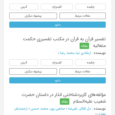
چکیده
کلیدواژه
آدرس
مقالات مرتبط
پیشنهاد دیگران
دانلود
تفسیر قرآن به قرآن در مکتب تفسیری حکمت
متعالیه
مقاله
نویسنده
:
ارشادی نیا، محمد رضا
؛
چکیده
کلیدواژه
آدرس
مقالات مرتبط
پیشنهاد دیگران
دانلود
مؤلفه‌های کاربردشناختی انذار در داستان حضرت
شعیب علیه‌السلام
مقاله
نویسنده
:
دل افکار، علیرضا
؛
صانعی پور، محمد حسن
؛
ارجمندفر،
مهدی
؛