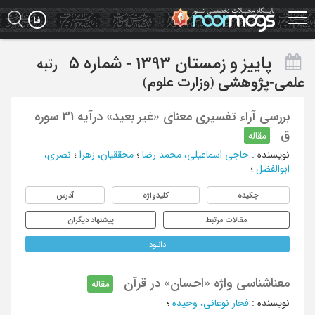
Ski
t
mai
conten
پاييز و زمستان 1393 - شماره 5
رتبه
علمی-پژوهشی
(وزارت علوم)
بررسی آراء تفسیری معنای «غیر بعید» درآیه 31 سوره
ق
مقاله
نویسنده
:
حاجی اسماعیلی، محمد رضا
؛
محققیان، زهرا
؛
نصری،
ابوالفضل
؛
چکیده
کلیدواژه
آدرس
مقالات مرتبط
پیشنهاد دیگران
دانلود
معناشناسی واژه «احسان» در قرآن
مقاله
نویسنده
:
فخار نوغانی، وحیده
؛