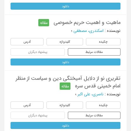
دانلود
ماهیت و اهمیت حریم خصوصی
مقاله
نویسنده
:
اسکندری، مصطفی
؛
چکیده
کلیدواژه
آدرس
مقالات مرتبط
پیشنهاد دیگران
دانلود
تقریری نو از دلایل آمیختگی دین و سیاست از منظر
امام خمینی قدس سره
مقاله
نویسنده
:
ناصری، علی اکبر
؛
چکیده
کلیدواژه
آدرس
مقالات مرتبط
پیشنهاد دیگران
دانلود