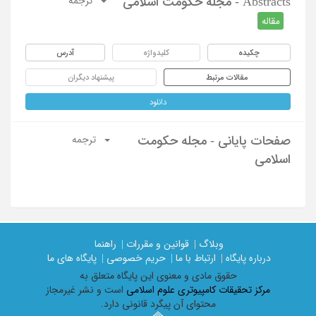
Abstracts - مجله حکومت اسلامی
ترجمه
مقاله
چکیده
کلیدواژه
آدرس
مقالات مرتبط
پیشنهاد دیگران
دانلود
صفحات پایانی - مجله حکومت
ترجمه
اسلامی
وبلاگ |
قوانین و مقررات |
راهنما
درباره پایگاه |
ارتباط با ما |
حریم خصوصی |
پایگاه های ما
حقوق مادی و معنوی اين پايگاه متعلق به
مرکز تحقیقات کامپیوتری علوم اسلامی
است و نشر غیرمجاز
محتوای آن پیگرد قانونی دارد.