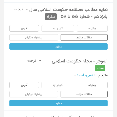
نمایه مطالب فصلنامه حکومت اسلامی سال
ترجمه
پانزدهم - شماره 55 تا 58
متفرقه
چکیده
کلیدواژه
آدرس
مقالات مرتبط
پیشنهاد دیگران
دانلود
الموجز - مجله حکومت اسلامی
ترجمه
مقاله
مترجم
:
الکعبی، أسعد
؛
چکیده
کلیدواژه
آدرس
مقالات مرتبط
پیشنهاد دیگران
دانلود