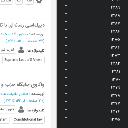
فقه
بـا
اسلامی
1389
1388
1387
دیپلماسی رسانه‌ای با ت
1386
نویسنده
:
صادق زاده، محمد 
1385
(‎32 صفحه -
از 111 تا 142
)
1384
قدرت نرم
کلیدواژه ها
:
1383
Supreme Leader’S Views
1382
1381
1380
واکاوی جایگاه حزب و آ
1379
نویسنده
:
طحان نظیف، هاد
1378
(‎30 صفحه -
از 143 تا 172
)
1377
قانون اسا
کلیدواژه ها
:
1376
1375
ystem
Constitutional law