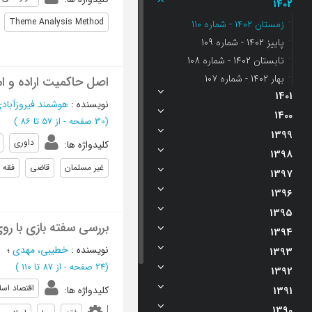
1402
Theme Analysis Method
زمستان 1402 - شماره 110
پاییز 1402 - شماره 109
تابستان 1402 - شماره 108
بهار 1402 - شماره 107
اصل حاکمیت اراده و 
1401
نویسنده
:
هوشمند فیروزآبا
1400
(‎30 صفحه -
از 57 تا 86
)
1399
داوری
کلیدواژه ها
:
1398
غیر مسلمان
قاضی
فقه
1397
1396
1395
بررسی سفته بازی با ر
1394
نویسنده
:
خطیبی، مهدی
؛
1393
(‎24 صفحه -
از 87 تا 110
)
1392
اقتصاد اسل
کلیدواژه ها
:
1391
1390