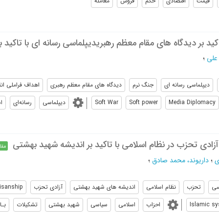
قیمت
اقتصادی
حکم
فروش
معامله
اکید بر دیدگاه های مقام معظم رهبریدیپلماسی رسانه ای با تاکید
علی
؛
دیپلماسی رسانه ای
جنگ نرم
دیدگاه های مقام معظم رهبری
اهداف فراملی ان
Media Diplomacy
Soft power
Soft War
دیپلماسی
رسانه‌ای
ا
زادی تحزب در نظام اسلامی با تاکید بر اندیشه شهید بهشتی
مقا
ی
؛
داریوند، محمد صادق
؛
سی
تحزب
نظام اسلامی
اندیشه های شهید بهشتی
آزادی تحزب
isanship
Islamic s
احزاب
اسلامی
سیاسی
شهید بهشتی
تشکیلات
بـا