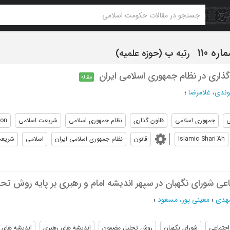
رتبه
ب
(حوزه علمیه)
گذاری در نظام جمهوری اسلامی ایران
مقاله
وندی، غلامرضا
؛
ی
جمهوری اسلامی
قانون گذاری
نظام جمهوری اسلامی
شریعت اسلامی
ion
Islamic Shari ҅Ah
قانون
نظام جمهوری اسلامی ایران
اسلامی
شریع
اعی شورای نگهبان در سپهر اندیشه امام و رهبری بر پایه روش ت
مهدی
؛
معینی پور، مسعود
؛
اجتماعی
شورای نگهبان
روش تحلیل مضمون
اندیشه های رهبری
اندیشه های ا