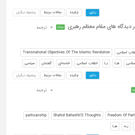
چکیده
مقالات مرتبط
پیشنهاد دیگران
دانلود
 بر دیدگاه های مقام معظم رهبری
ترجمه
مقاله
قلاب اسلامی
Transnational Objectives Of The Islamic Revolution
سلامی
هـا
بـا
انقلاب اسلامی
خامنه‌ای
گفتمان
سیاسی
چکیده
مقالات مرتبط
پیشنهاد دیگران
دانلود
ترجمه
له
partisanship
Shahid Beheshti’S Thoughts
Freedom Of Part
بـه
هـا