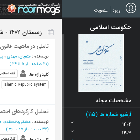
Ski
t
ورود
عضویت
mai
conten
حکومت اسلامی
زمستان 1402 - شماره 110
تاملی در ماهیت قانون‌
نویسنده
:
متقیان، مهدی
؛
پی
(‎20 صفحه -
از 5 تا 24
)
فقه اسلام
کلیدواژه ها
:
Islamic Republic system
مشخصات مجله
تحلیل کارکردهای اجتم
آرشیو شماره ها (115)
نویسنده
:
مشکی‌باف‌مقدم، 
1404
(‎32 صفحه -
از 25 تا 56
)
1403
کارکردهای 
کلیدواژه ها
: