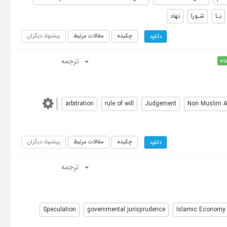
بـا
شـورا
نهاد
چکیده
مقالات مرتبط
پیشنهاد دیگران
دانلود
ترجمه
اله
arbitration
rule of will
Judgement
Non Muslim Ar
چکیده
مقالات مرتبط
پیشنهاد دیگران
دانلود
ترجمه
Speculation
governmental jurisprudence
Islamic Economy