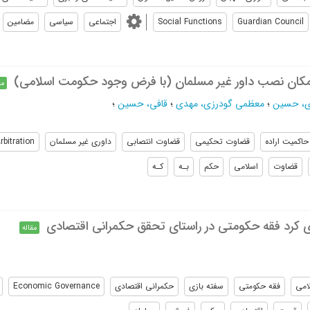
Guardian Council
Social Functions
اجتماعی
سیاسی
مضامین
امکان نصب داور غیر مسلمان (با فرض وجود حکومت اسلامی)
مق
دی، حسین
؛
معظمی گودرزی، مهدی
؛
قافی، حسین
؛
حاکمیت اراده
قضاوت تحکیمی
قضاوت انتصابی
داوری غیر مسلمان
bitration
قضاوت
اسلامی
حکم
بـه
کـه
وی کرد فقه حکومتی در راستای تحقق حکمرانی اقتصادی
مقاله
امی
فقه حکومتی
سفته بازی
حکمرانی اقتصادی
Economic Governance