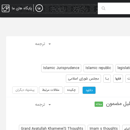
پایگاه های ما
ترجمه
Islamic Jurisprudence
Islamic republic
legislat
ت
فقها
بـا
مجلس شورای اسلامی
چکیده
مقالات مرتبط
پیشنهاد دیگران
دانلود
حلیل مضمون
ترجمه
مقاله
مام
Imam s thoughts
Grand Ayatullah Khamenei’S Thoughts