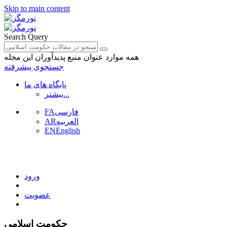
Skip to main content
Search Query
همه موارد
عنوان منبع
پدیدآوران
این مجله
جستجوی پیشرفته
پایگاه های ما
بیشتر...
فارسی
FA
العربیه
AR
EN
English
ورود
عضویت
حکومت اسلامی