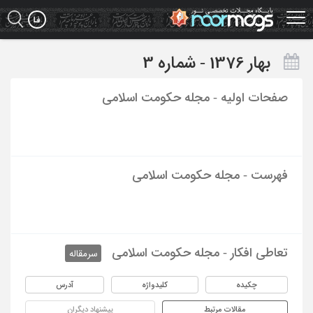
Ski
t
mai
conten
بهار 1376 - شماره 3
صفحات اولیه - مجله حکومت اسلامی
فهرست - مجله حکومت اسلامی
تعاطی افکار - مجله حکومت اسلامی
سرمقاله
چکیده
کلیدواژه
آدرس
مقالات مرتبط
پیشنهاد دیگران