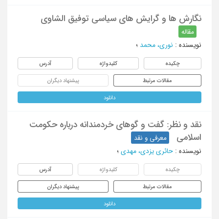
نگارش ها و گرایش های سیاسی توفیق الشاوی
مقاله
نویسنده
:
نوری، محمد
؛
چکیده
کلیدواژه
آدرس
مقالات مرتبط
پیشنهاد دیگران
دانلود
نقد و نظر: گفت و گوهای خردمندانه درباره حکومت
اسلامی
معرفی و نقد
نویسنده
:
حائری یزدی، مهدی
؛
چکیده
کلیدواژه
آدرس
مقالات مرتبط
پیشنهاد دیگران
دانلود