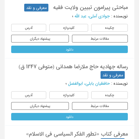
مباحثی پیرامون تبیین ولایت فقیه
معرفی و نقد
نویسنده
:
جوادی آملی، عبد الله
؛
چکیده
کلیدواژه
آدرس
مقالات مرتبط
پیشنهاد دیگران
دانلود
رساله جهادیه حاج ملارضا همدانی (متوفی 1247 ق)
معرفی و نقد
نویسنده
:
حافظیان بابلی، ابوالفضل
؛
چکیده
کلیدواژه
آدرس
مقالات مرتبط
پیشنهاد دیگران
دانلود
معرفی کتاب «تطور الفکر السیاسی فی الاسلام»