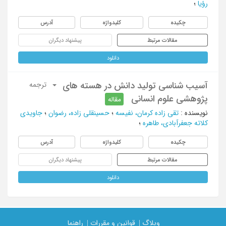
رؤیا
؛
چکیده
کلیدواژه
آدرس
مقالات مرتبط
پیشنهاد دیگران
دانلود
آسیب شناسی تولید دانش در هسته های
ترجمه
پژوهشی علوم انسانی
مقاله
نویسنده
:
تقی زاده کرمان، نفیسه
؛
حسینقلی زاده، رضوان
؛
جاویدی
کلاته جعفرآبادی، طاهره
؛
چکیده
کلیدواژه
آدرس
مقالات مرتبط
پیشنهاد دیگران
دانلود
وبلاگ |
قوانین و مقررات |
راهنما