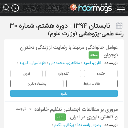
Ski
t
mai
conten
تابستان 1394 - دوره هشتم، شماره 30
رتبه
علمی-پژوهشی
(وزارت علوم)
عوامل خانوادگی مرتبط با رضایت از زندگی دختران
نوجوان
مقاله
نویسنده
:
اناری، آسیه
؛
مظاهری، محمدعلی
؛
طهماسیان، کارینه
؛
چکیده
کلیدواژه
آدرس
مقالات مرتبط
پیشنهاد دیگران
دانلود
مروری بر مطالعات اجتماعی تنظیم خانواده
ترجمه
و کاهش باروری در ایران
مقاله
نویسنده
:
رضوی زاده، ندا
؛
پیکانی، تکتم
؛