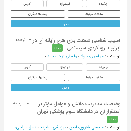
چکیده
کلیدواژه
آدرس
مقالات مرتبط
پیشنهاد دیگران
دانلود
آسیب شناسی صنعت بازی های رایانه ای در
ترجمه
ایران با رویکردی سیستمی
مقاله
نویسنده
:
جواهری، جواد
؛
واعظی نژاد، محمد
؛
چکیده
کلیدواژه
آدرس
مقالات مرتبط
پیشنهاد دیگران
دانلود
وضعیت مدیریت دانش و عوامل مؤثر بر
ترجمه
استقرار آن در دانشگاه علوم پزشکی تهران
مقاله
نویسنده
:
حسینی شاوون، امین
؛
یوزباشی، علیرضا
؛
نسل سراجی،