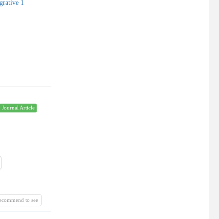
grative 1
Journal Article
recommend to see