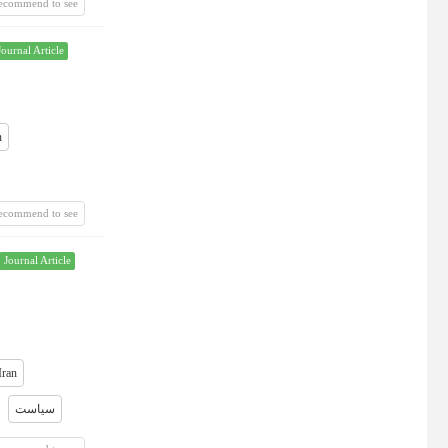
recommend to see
Journal Article
n
recommend to see
Journal Article
Iran
سیاست