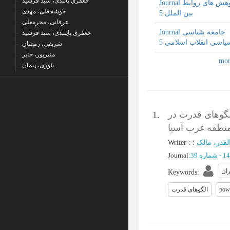
جعفری پابندی، سید فرشید
Journal پژوهش های روابط
خوشخطی، مهدی
بین الملل 5
عرفانی، محرمعلی
Journal جامعه شناسی
جعفری پایبندی، سید فرشید
یاسی انقلاب اسلامی 5
شریفی، رمضان
منیرپور، جابر
بلوری، پیمان
الگوهای قدرت در
1.
نطقه غرب آسیا
Writer
:
لقدر، مالک
Journal
:
ان
Keywords
:
الگوهای قدرت
pow