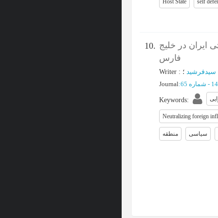
Host State
self defe
ی ایران در خلیج
10.
فارس
Writer
:
 سیدفرشید
Journal
:
یی
Keywords
:
Neutralizing foreign inf
سیاسی
منطقه