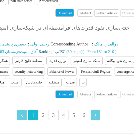
nse
non state actors
ArmedAttack
Abstract
Related articles
Others 
Download
خنثی‌سازی نفوذ قدرت‌های فرامنطقه‌ای در شبکه‌سازی امنیت
جعفری پایبندی،
؛
رجبی، ولی
؛
Corresponding Author
:
؛
ذوالقدر، مالک
زمستان 1403 - شماره 65
»
آفاق امنیت
Ranking: ب/ISC
(‎30 page(s) -
From 181 to 210
)
 سازی نفوذ بیگانه
شبکه سازی امنیتی
توازن قدرت
منطقه خلیج فارس
همگرا
luence
security networking
Balance of Power
Persian Gulf Region
convergenc
بـا
قدرت
منطقـه
خلیج‌فارس
امنیت
هـا
Abstract
Related articles
Others 
Download
1
2
3
4
5
6