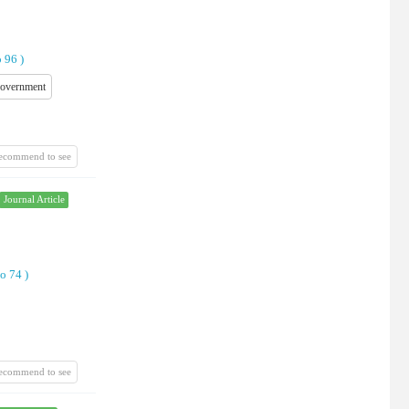
o 96
)
government
recommend to see
Journal Article
to 74
)
recommend to see