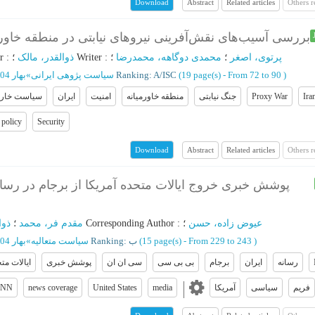
Abstract
Related articles
Others 
Download
بررسی آسیب‌های نقش‌آفرینی نیروهای نیابتی در منطقه خاورم
r
:
ذوالقدر، مالک
؛
Writer
:
؛
محمدی دوگاهه، محمدرضا
؛
پرتوی، اصغر
بهار 1404 - شماره 43
»
سیاست پژوهی ایرانی
Ranking: A/ISC
(‎19 page(s) -
From 72 to 90
)
سیاست خار
ایران
امنیت
منطقه خاورمیانه
جنگ نیابتی
Proxy War
Ira
 policy
Security
Abstract
Related articles
Others 
Download
پوشش خبری خروج ایالات متحده آمریکا از برجام در رسانه
ذوا
؛
مقدم فر، محمد
؛
Corresponding Author
:
؛
عیوض زاده، حسن
بهار 1404 - شماره 49
»
سیاست متعالیه
Ranking: ب
(‎15 page(s) -
From 229 to 243
)
رسانه
ایران
برجام
بی بی سی
سی ان ان
پوشش خبری
ایالات مت
CNN
news coverage
United States
media
آمریکا
سیاسی
فریم