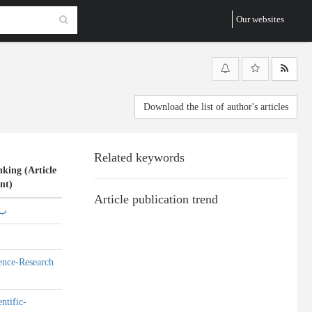
Our websites
Download the list of author's articles
Related keywords
king (Article
nt)
Article publication trend
ب 5
ence-Research
entific-