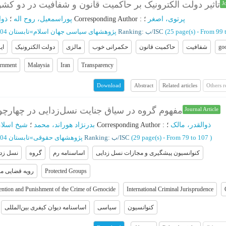
تاثیر دولت الکترونیک بر حاکمیت قانون و شفافیت در دو کشو
J
ذوا
؛
پوراسمعیل، روح اله
؛
Corresponding Author
:
؛
پرتوی، اصغر
تابستان 1404 - شماره 55
»
پژوهشهای سیاسی جهان اسلام
Ranking: ب/ISC
(‎25 page(s) -
From 99 
ای
دولت الکترونیک
مالزی
حکمرانی خوب
حاکمیت قانون
شفافیت
go
rnment
Malaysia
Iran
Transparency
Abstract
Related articles
Others 
Download
مفهوم گروه در سیاق جنایت نسل‌زدایی در چهارچ
Journal Article
شیخ اسلا
؛
بدرنژاد هوراند، محمد
؛
Corresponding Author
:
؛
ذوالقدر، مالک
تابستان 1404 - شماره 62
»
پژوهشهای حقوقی
Ranking: ب/ISC
(‎29 page(s) -
From 79 to 107
)
کنوانسیون پیشگیری و مجازات نسل زدایی
اساسنامه رم
گروه
نسل زدا
رویه قضایی مح
Protected Groups
ention and Punishment of the Crime of Genocide
International Criminal Jurisprudence
کنوانسیون
سیاسی
اساسنامه دیوان کیفری بین‌المللی