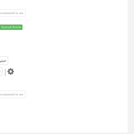
recommend to see
Journal Article
خنثی
e
recommend to see