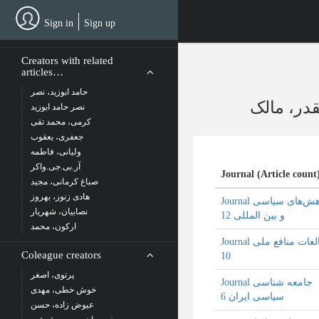
Skip
to
Sign in
Sign up
main
content
Creators with related
articles…
حامد ابوزید، نصر
قدر، مالک
نصر حامد ابوزید
کرمی، محمد تقی
جعفری، یعقوب
ولیانی، فاطمه
آر.بی.جی.واکر
Journal (Article count
صباغ کرمانی، مجید
هادی زنوز، بهروز
Journal پژوهش‌های سیاسی
نصابیان، شهریار
و بین المللی 12
ارکون، محمد
Journal مطالعات منافع ملی
Coleague creators
10
پرتوی، اصغر
Journal جامعه شناسی
خوش خطی، مهدی
سیاسی ایران 6
عیوض زاده، حسن