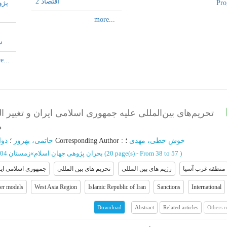
اقتصاد 2
Pro
س
تحریم‌های بین‌المللی علیه جمهوری اسلامی ایران و تغییر 
م
ذوا
؛
حاتمی، بهروز
؛
Corresponding Author
:
؛
خوش خطی، مهدی
زمستان 1404 - شماره 39
»
بحران پژوهی جهان اسلام
(‎20 page(s) -
From 38 to 57
)
منطقه غرب آسیا
رژیم های بین المللی
تحریم های بین المللی
جمهوری اسلامی ایر
er models
West Asia Region
Islamic Republic of Iran
Sanctions
International
Abstract
Related articles
Others 
Download