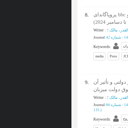
پروپاگاندای bbc و cnn در بحران هسته‌ای ایران پس از نقض برجام توسط
8.
Writer
:
لقدر، مالک
Journal
:
ران
Keywords
:
media
Press
JC
لتی و تأثیر آن
9.
وق دولت میزبان
Writer
:
؛
لقدر، مالک
Journal
:
135
)
وع
Keywords
: