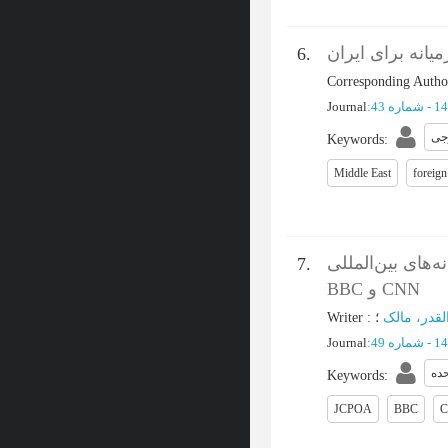
یانه برای ایران
6.
Corresponding Autho
Journal
:
جی
Keywords
:
Middle East
foreign
‌های بین‌المللی
7.
BBC و CNN
Writer
:
لقدر، مالک
Journal
:
حده
Keywords
:
JCPOA
BBC