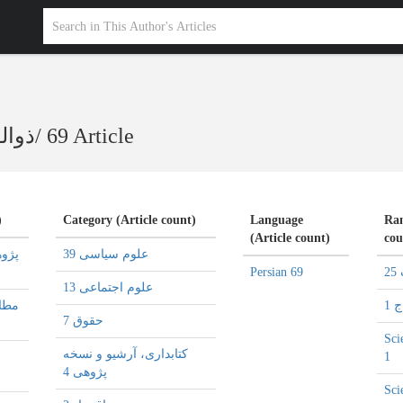
ذوال
/
69 Article
)
Category (Article count)
Language
Ran
(Article count)
cou
علوم سیاسی 39
Persian 69
2
علوم اجتماعی 13
ج 1
حقوق 7
Sci
كتابداری، آرشیو و نسخه
1
پژوهی 4
Sci