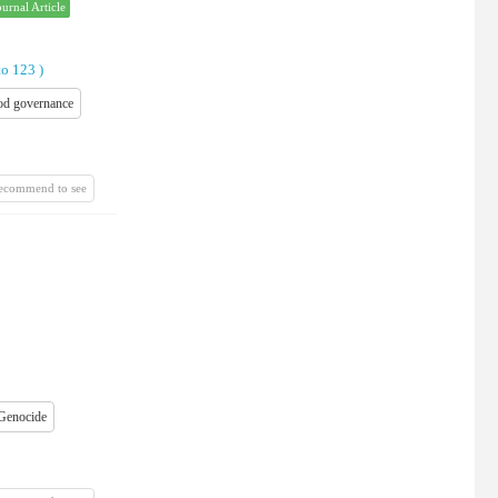
ournal Article
to 123
)
od governance
recommend to see
Genocide