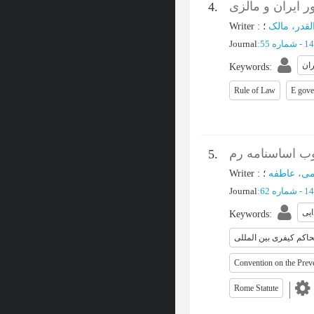
ر ایران و مالزی
4.
Writer
:
لقدر، مالک
Journal
:
ران
Keywords
:
Rule of Law
E gove
وب اساسنامه رم
5.
Writer
:
می، عاطفه
Journal
:
یی
Keywords
:
اکم کیفری بین المللی
Convention on the Prev
Rome Statute