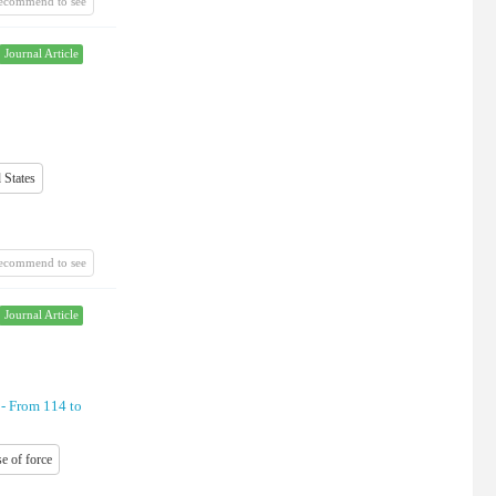
recommend to see
Journal Article
 States
recommend to see
Journal Article
 -
From 114 to
se of force