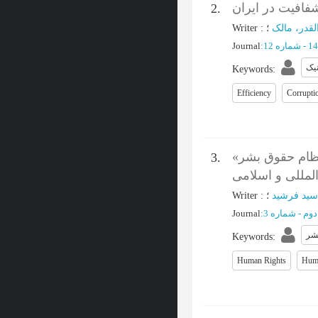
شفافیت در ایران
2.
Writer
:
؛
لقدر، مالک
Journal
:
نیک
Keywords
:
Efficiency
Corrupti
«وصف آمره» و «عام الشمول بودن» حقوق بنیادین بشر در نظام حقوق بشر
3.
المللی و اسلامی
Writer
:
سید فرشید
Journal
:
شر
Keywords
:
Human Rights
Huma