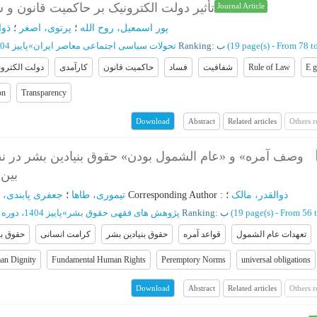
تأثیر دولت الکترونیک بر حاکمیت قانون و 
Journal Article
پور اسمعیل، روح الله
؛
پرتوی، اصغر
؛
ذوا
پاییز 1404 - شماره 12
»
تحولات سیاسی اجتماعی معاصر ایران
Ranking: ب
(‎19 page(s) -
From 78 t
دولت الکترو
کارآمدی
حاکمیت قانون
فساد
شفافیت
Rule of Law
E 
on
Transparency
Abstract
Related articles
Others 
Download
بین‌
جعفری پابندی، 
؛
تیموری، طاها
؛
Corresponding Author
:
؛
ذوالقدر، مالک
پاییز 1404، دوره دوم - شماره 3
»
پژوهش های فقهی حقوق بشر
Ranking: ب
(‎19 page(s) -
From 56 
تعهدات عام الشمول
قواعد آمره
حقوق بنیادین بشر
کرامت انسانی
حقوق ب
n Dignity
Fundamental Human Rights
Peremptory Norms
universal obligations
Abstract
Related articles
Others 
Download