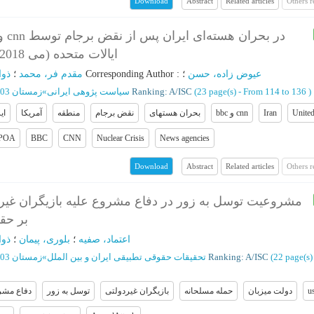
Abstract
Related articles
Others 
Download
ایالات متحده (می 2018 تا دسامبر 2024)
ذوا
؛
مقدم فر، محمد
؛
Corresponding Author
:
؛
عیوض زاده، حسن
زمستان 1403 - شماره 42
»
سیاست پژوهی ایرانی
Ranking: A/ISC
(‎23 page(s) -
From 114 to 136
)
ای
آمریکا
منطقه
نقض برجام
بحران هستهای
bbc و cnn
Iran
United
POA
BBC
CNN
Nuclear Crisis
News agencies
Abstract
Related articles
Others 
Download
مشروعیت توسل به زور در دفاع مشروع علیه بازیگران غیر دو
بر حق
اعتماد، صفیه
؛
بلوری، پیمان
؛
ذوا
زمستان 1403 - شماره 66
»
تحقیقات حقوقی تطبیقی ایران و بین الملل
Ranking: A/ISC
(‎22 page(s)
دفاع مشر
توسل به زور
بازیگران غیردولتی
حمله مسلحانه
دولت میزبان
u