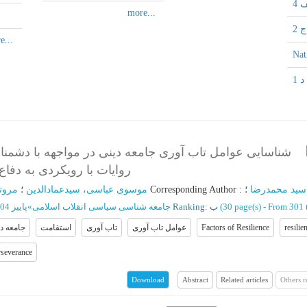
 4
ج 2
Nat
د 1
شناسایی عوامل تاب آوری جامعه دینی در مواجهه با دشمنان
روایات با رویکردی به دفاع مقد
 سید محمدرضا
؛
:
Corresponding Author
؛
موسوی عباسی، سیدعمادالدین
؛
مروت
From 301 
(‎30 page(s) -
Ranking: ب
جامعه شناسی سیاسی انقلاب اسلامی
»
پاییز 1404 - شماره 23
resilie
Factors of Resilience
عوامل تاب آوری
تاب آوری
استقامت
جامعه د
rseverance
Abstract
Related articles
Others 
Download