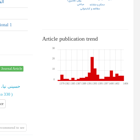
روش تفسيري ١
الف
عیاشی
محکم و متشابه
مطالعه و کتابخوانی
ional 1
Article publication trend
30
20
Journal Article
10
0
1379
1382
1385
1387
1389
1391
1393
1395
1397
1400
1402
1404
حسینی نیا،
to 330
)
nce
recommend to see