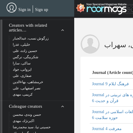
Skip
to
Sign in
Sign up
main
content
Creators with related
articles…
زرگوش نسب، عبدالجبار
، سهراب
خلیلی، عذرا
حسین زاده، علی
شکربیگی، نرگس
ساکی، سارا
ایروانی، جواد
Journal (Article count
صفاری، علی
خرمشاهی، بهاءالدین
Journal فرهنگ ایلام 9
نصر اصفهانی، علی
کریمی، مهدی
Journal آموزه های تربیتی در
قرآن و حدیث 6
Coleague creators
Journal مطالعات اسلامی در
حسن وندی، محسن
حوزه سلامت 6
اکبرنژاد، مهدی
حسینی نیا، سید محمدرضا
Journal معرفت 4