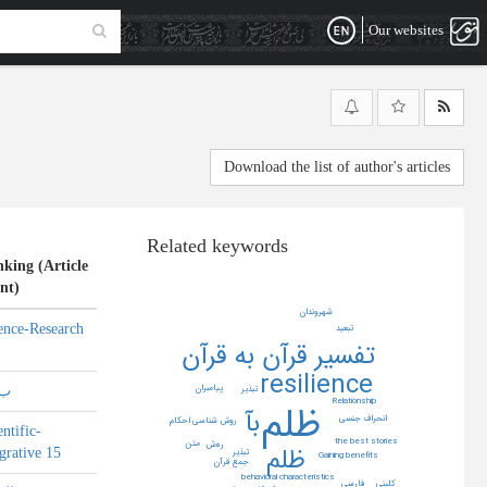
Our websites
Download the list of author's articles
Related keywords
king (Article
nt)
شهروندان
ence-Research
تبعید
تفسیر قرآن به قرآن
resilience
پیامبران
تبذیر
ب 9
ظلم
Relationship
بآ
انحراف جنسی
روش شناسي احكام
entific-
the best stories
متن
ره‌ش
ظلم
grative 15
تبذیر
Gaining benefits
جمع قرآن
behavioral characteristics
فارسی
کلینی