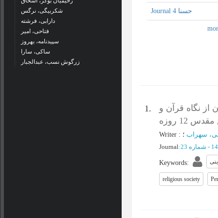
رحیمیان بوگر، اسحاق
Journal حسنا 4
شکربیگی، نرگس
دارابی، فرشته
فتاحی، امیر
سپیدنامه، بهروز
ساکی، سارا
زرگوش نسب، عبدالجبار
 از نگاه قرآن و
1.
س 12 روزه
ی، سهراب
:
Writer
Journal
:
ینی
Keywords
:
religious society
Pe