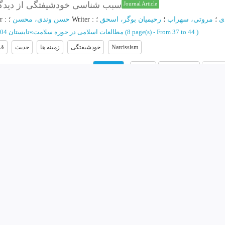
سبب شناسی خودشیفتگی از دیدگا
Journal Article
ی
؛
مروتی، سهراب
؛
رحیمیان بوگر، اسحق
؛
:
Writer
؛
حسن وندی، محسن
:
r
)
From 37 to 44
(‎8 page(s) -
مطالعات اسلامی در حوزه سلامت
»
تابستان 1404 - شماره 32
Narcissism
خودشیفتگی
زمینه ها
حدیث
قر
Abstract
Related articles
Others 
Download
آسیب شناسی کارکرد و طرح داده‌های قرآنی در آثا
Journal Article
وتی، دکتر سهراب
؛
:
Corresponding Author
؛
رجبی، کیومرث
؛
محمدی انویق، د
From 99
(‎28 page(s) -
Ranking: ب/ISC
کاوش نامه زبان و ادبیات فارسی
»
تابستان 1404 - شماره 65
Quranic meanings
معانی قرآنی
رضا امیرخانی
مفاهیم قرآنی
آسیب شنا
ن کریم
داستان
رمان
قرآن
امیرخانی
Pathology
eza Amirkhani
ر
Abstract
Related articles
Others 
Download
چالش‌های تکوین سرمایه فرهنگی از من
Journal Article