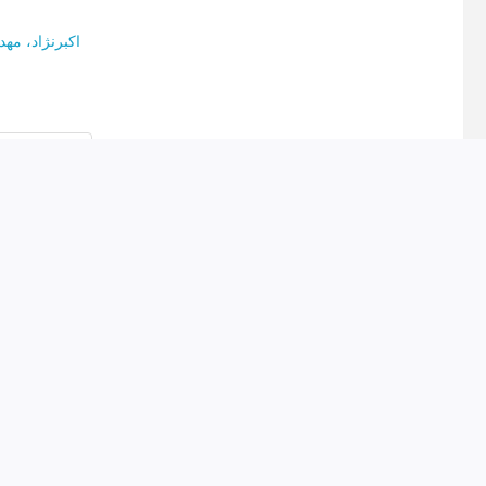
اکبرنژاد، مهد
recommend to see
مر
 to 126
)
آیات قرآ
recommend to see