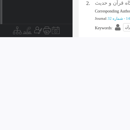
ه قرآن و حدیث
2.
Corresponding Autho
Journal
:
آن
Keywords
:
ر رضا امیرخانی
3.
کتر مجتبی
:
Writer
Journal
:
سی
Keywords
:
Quranic concepts
R
مان بیوتن
شخصیت
ظر قرآن و حدیث
4.