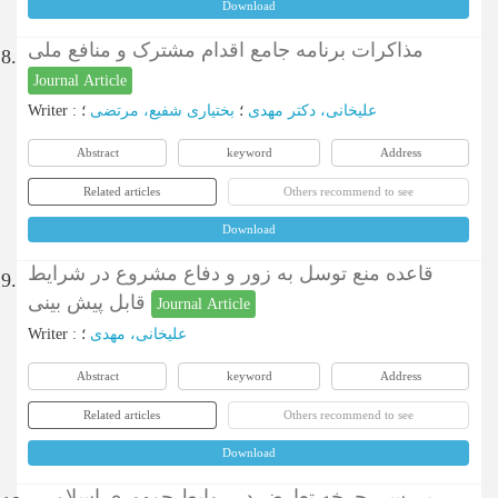
Download
مذاکرات برنامه جامع اقدام مشترک و منافع ملی
8.
Journal Article
Writer
:
؛
بختیاری شفیع، مرتضی
؛
علیخانی، دکتر مهدی
Abstract
keyword
Address
Related articles
Others recommend to see
Download
قاعده منع توسل به زور و دفاع مشروع در شرایط
9.
قابل پیش بینی
Journal Article
Writer
:
؛
علیخانی، مهدی
Abstract
keyword
Address
Related articles
Others recommend to see
Download
بررسی چرخه تعارض در روابط جمهوری اسلامی