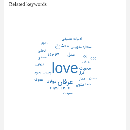
Related keywords
ادبيات تطبيقي
عاشق
معشوق
استعاره مفهومي
تجلي
مولوي
عقل
زن
سعدي
god
love
حافظ
زيبايي
محبت
وحدت وجود
غزل
انسان
عطار
عرفان
تصوف
مولانا
خدا
مثنوي
mysticism
معرفت