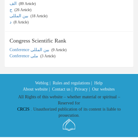
الف
‎ (89 Article)
ج
‎ (26 Article)
بین المللی
‎ (18 Article)
د
‎ (8 Article)
Congress Scientific Rank
Conference بین المللی
‎ (9 Article)
Conference ملی
‎ (3 Article)
Weblog |
Rules and regulations |
Help
About website |
Contact us |
Privacy |
Our websites
All Rights of this website – whether material or spiritual –
Reserved for
CRCIS
. Unauthorized publication of its content is liable to
prosecution.