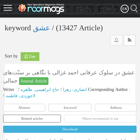
Skip
to
main
content
keyword
عشق
‎/ (13427 Article)
Sort by
Date
عشق در سلوک عرفانی احمد غزالی با نگاهی بر سنّت‌های
جمالی
Journal Article
Writer
:
حاج ابراهیمی، طاهره
؛
انصاری، زهرا
؛
Corresponding Author
:
لاجوردی، فاطمه
؛
Abstract
keyword
Address
Related articles
Others recommend to see
Download