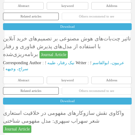
Abstract
keyword
Address
Related articles
Others recommend to see
Download
تاثیر چت‌بات‌های هوش مصنوعی بر تصمیم‌های خرید آنلاین
با استفاده از مدل‌های پذیرش فناوری و رفتار
برنامه‌ریزی‌شده
Journal Article
Corresponding Author
:
نیک رفتار، طیبه
؛
Writer
:
؛
عربیون، ابوالقاسم
سراج، وجیهه
؛
Abstract
keyword
Address
Related articles
Others recommend to see
Download
واکاوی نقش سازوکارهای مفهومی در خلاقیت استعاری
شعر سهراب سپهری: مدل مفهومی شناختی
Journal Article