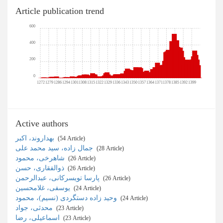
Article publication trend
600
400
200
0
1272
1279
1286
1294
1301
1308
1315
1322
1329
1336
1343
1350
1357
1364
1371
1378
1385
1392
1399
Active authors
بهداروند، اکبر
‎ (54 Article)
جمال زاده، سید محمد علی
‎ (28 Article)
شاهرخی، محمود
‎ (26 Article)
ذوالفقاری، حسن
‎ (26 Article)
پارسا تویسرکانی، عبدالرحمن
‎ (26 Article)
یوسفی، غلامحسین
‎ (24 Article)
وحید زاده دستگردی (نسیم)، محمود
‎ (24 Article)
محدثی، جواد
‎ (23 Article)
اسماعیلی، رضا
‎ (23 Article)