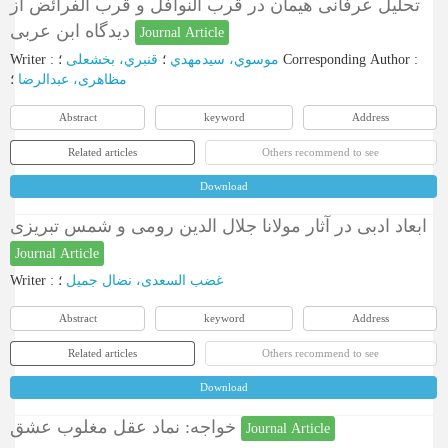
تحلیل عرفانی هیمان در قرب النوافل و قرب الفرائض از
دیدگاه ابن عربی
Journal Article
Writer
:
قنبري، بخشعلی
؛
موسوي، سیدمهدي
؛
Corresponding Author
:
مظاهری، عبدالرضا
؛
Abstract
keyword
Address
Related articles
Others recommend to see
Download
ابعاد ادبی در آثار مولانا جلال الدین رومی و شمس تبریزی
Journal Article
Writer
:
؛
غضب السعدی، نضال جمیل
Abstract
keyword
Address
Related articles
Others recommend to see
Download
خواجه: نماد عقل مغلوب عشق
Journal Article