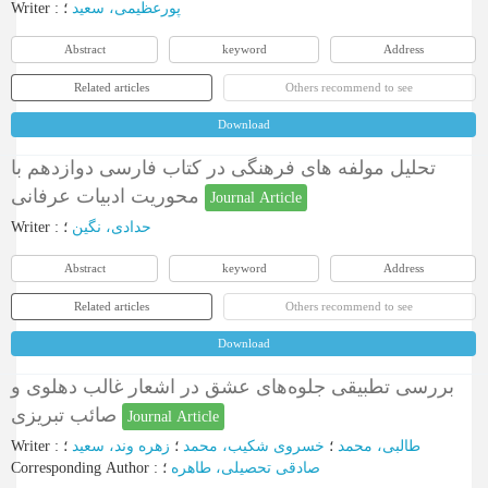
Writer
:
؛
پورعظیمی، سعید
Abstract
keyword
Address
Related articles
Others recommend to see
Download
تحلیل مولفه های فرهنگی در کتاب فارسی دوازدهم با
محوریت ادبیات عرفانی
Journal Article
Writer
:
؛
حدادی، نگین
Abstract
keyword
Address
Related articles
Others recommend to see
Download
بررسی تطبیقی جلوه‌های عشق در اشعار غالب دهلوی و
صائب تبریزی
Journal Article
Writer
:
؛
زهره وند، سعید
؛
خسروی شکیب، محمد
؛
طالبی، محمد
Corresponding Author
:
؛
صادقی تحصیلی، طاهره