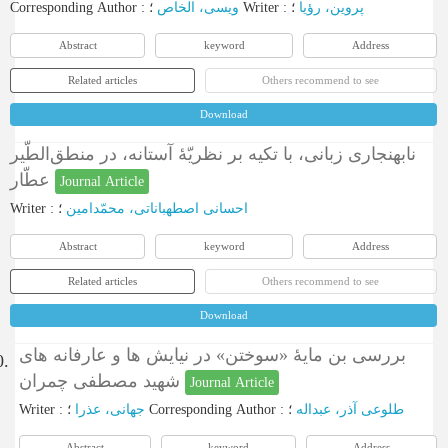
Corresponding Author
:
ویسی، الخاص
؛
Writer
:
؛
پروین، رؤیا
Abstract
keyword
Address
Related articles
Others recommend to see
Download
نابهنجاری زبانی، با تکیه بر نظریّۀ آستانه، در منطق‌الطّیر
عطّار
Journal Article
Writer
:
؛
احسانی اصطهباناتی، محمّدامین
Abstract
keyword
Address
Related articles
Others recommend to see
Download
بررسی بن مایۀ «سوختن» در نیایش ها و عارفانه های
0.
شهید مصطفی چمران
Journal Article
Writer
:
جهانی، عذرا
؛
Corresponding Author
:
؛
طلوعی آذر، عبداله
Abstract
keyword
Address