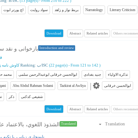
ing: B/ISC
(‎13 page(s) -
From 210 to 222
)
Literary Criticism
Narratology
بربط نواز و زاهد
سواد روایت
اچ پورتر ابوت
Abstract
Related articles
Others recommen
Download
بازخوانی و نقد سه
Introduction and review
فه
)
From 121 to 142
(‎22 page(s) -
Ranking: ب/ISC
کاوش نامه ز
تذکرة الاولیاء
جنید بغدادی
ابوالحسن خرقانی ابوعبدالرحمن سلمی
محمد حس
ابوالحسن خرقانی
Tazkirat al Awliya
Abu Abdul Rahman Solami
qani
شفیعی کدکنی
ذکر
تذ
Abstract
Related articles
Others recommen
Download
الشذوذ اللغوي، بالاعتماد 
Translation
Translated
نابهنجاری زبانی، با تکیه ب