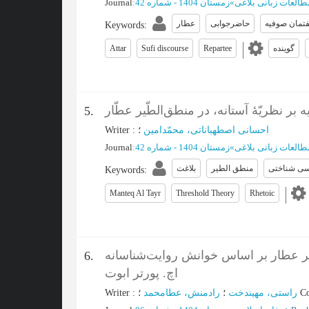
طالعات زبانی بلاغی
»
زمستان 1404 - شماره 42
:
Journal
تمان صوفیه
حاضرجوابی
عطار
Keywords
:
گوینده
Repartee
Sufi discourse
Attar
یه بر نظریّۀ آستانه، در منطق‌الطّیر عطّار
5.
احسانی اصطهباناتی، محمّدامین
؛
:
Writer
طالعات زبانی بلاغی
»
زمستان 1404 - شماره 42
:
Journal
سی شناختی
منطق الطیر
بلاغت
Keywords
:
Manteq Al Tayr
Threshold Theory
Rhetoic
عر عطار بر اساس خوانش روایت‌شناسانه
6.
اچ. پورتر ابوت
Co
؛
راستی، مهیندخت
؛
رادمنش، عطامحمد
:
Writer