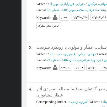
هانی، نرگس
؛
چترایی عزیزآبادی، مهرداد
:
Writer
عرفان اسلامی
»
بهار 1405 - شماره 87
:
Journal
کلام الملوک
تذکره الاولیا
عطار
Keywords
:
تذکره کلام‌الملوک.
 سنایی، عطّار و مولوی با رویکرد شریعت
3.
Corres
؛
جهانی، ایمان
؛
غ منیری، حجت اله
:
Writer
ن ادبی دورۀ عراقی
»
زمستان 1404 - شماره 29
:
Journal
یقت
مولوی
سنایی
شریعت
Keywords
:
 در گفتمان صوفیه؛ مطالعه موردی آثار
4.
عطار نیشابوری
اد
؛
:
Writer
؛
اكبري، زينب
:
Corresponding Author