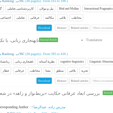
)
From 163 to 198
(‎36 page(s) -
Ranking: ب/ISC
م
Interactional Pragmatics
Béal and Mullan
بیل و مولان
کاربردشناسی تعاملی
گف
مخاطب
بلاغی
مکالمه
عرفانی
تعاملی
اجتماعی
Abstract
Related articles
Others recommen
Download
نابهنجاری زبانی، با تک
Translation
Journal Article
)
From 395 to 430
(‎36 page(s) -
Ranking: ب/ISC
م
Linguistic Abnorma
cognitive linguistics
نظریۀ آستانه
ناهنجاری زبانی
زبانشنا
تجربه
بلاغی
منطق
معنا
مخاطب
عرفانی
عطار
Abstract
Related articles
Others recommen
Download
بررسی ابعاد عرفانی حکایت «بربط‌نواز و زاهد» در ش
Journal 
مدرس زاده، عبدالرضا
؛
:
rresponding Author