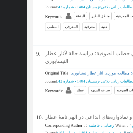
طالعات زبانی بلاغی
»
زمستان 1404 - شماره 42
:
Journal
ت المعرفية
منطق الطير
البلاغة
Keywords
:
عتبة
معرفیة
المعرفی
المتلقی
في خطاب الصوفية؛ دراسة حالة لآثار عطار
9.
النيسابوري
 مطالعه موردی آثار عطار نیشابوری
Original Title :
طالعات زبانی بلاغی
»
زمستان 1404 - شماره 42
:
Journal
ب الصوفية
سرعة البديهة
عطار
Keywords
:
و نمادواره‌های ابداعی در الهی‌نامۀ عطار
10.
؛
:
Writer
؛
رضایی، فاطمه
:
Corresponding Author
متن پژوهی ادبی
»
پاییز 1404 - شماره 105
:
Journal