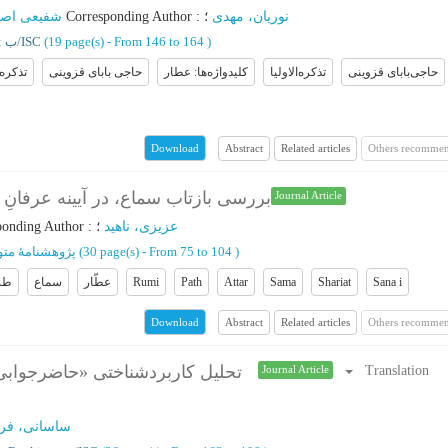
نوریان، مهدی
؛
:
Corresponding Author
؛
شفیعی اصف
)
From 146 to 164
(‎19 page(s) -
Ranking: ب/ISC
حاجی‌بابای قزوینی
تذکره‌الاولیا
کلیدواژه‌ها: عطار
حاجی بابای قزوینی
تذکره 
Abstract
Related articles
Others recommen
Download
بررسی بازتاب سماع، در آیینه عرفانِ
Journal Article
عزیزی، ناهید
؛
:
ponding Author
)
From 75 to 104
(‎30 page(s) -
پژوهشنامۀ متو
Sana i
Shariat
Sama
Attar
Path
Rumi
عطّار
سماع
طر
Abstract
Related articles
Others recommen
Download
تحلیل کاربردشناختی «حاضرجوابی»
Translation
Journal Article
ساسانی، فره