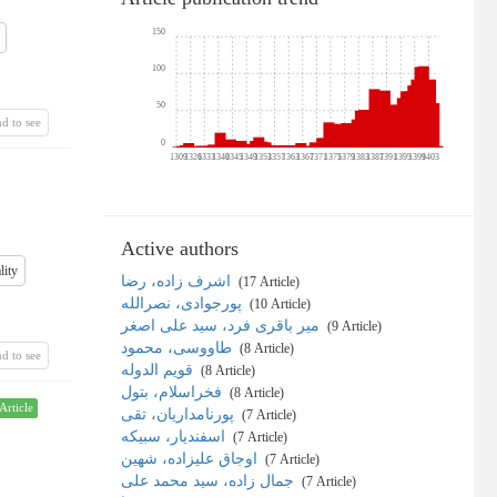
150
100
50
d to see
0
1309
1326
1333
1340
1345
1349
1353
1357
1363
1367
1371
1375
1379
1383
1387
1391
1395
1399
1403
Active authors
lity
اشرف زاده، رضا
‎ (17 Article)
پورجوادی، نصرالله
‎ (10 Article)
میر باقری فرد، سید علی اصغر
‎ (9 Article)
طاووسی، محمود
‎ (8 Article)
d to see
قویم الدوله
‎ (8 Article)
فخراسلام، بتول
‎ (8 Article)
Article
پورنامداریان، تقی
‎ (7 Article)
اسفندیار، سبیکه
‎ (7 Article)
اوجاق علیزاده، شهین
‎ (7 Article)
جمال زاده، سید محمد علی
‎ (7 Article)