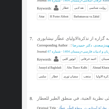
Rank
عرفان اسلامی
»
زمستان 1404 - شماره 86
:
Journal
روایت شناسی
نقد ادبی
عطار
Keywords
:
Attar
H Porter Abbott
Barbatnawaz va Zahid
 گزاره از تذکرة‌الاولیای عطّار نیشابوری
7.
ندژسعدی، دکتر حمیدرضا
؛
:
Corresponding Author
بان و ادبیات فارسی
»
زمستان 1404 - شماره 67
:
Journal
ینان
احمد خرقانی
ابوثور کلبی
Keywords
:
Junayd al Baghdadi
Abu Thawr Kalbi
Ahmad Khara
کرة الاولیا
مذهب
سفیان ثوری
عطار
سلمی
على نظرية العتبة، في منطق الطير للعطار
8.
ر نظریّۀ آستانه، در منطق‌الطّیر عطّار
Original Title :