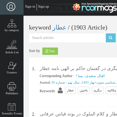
Skip
Sign in
Sign up
to
main
content
‎/ (1903 Article)
عطار
keyword
by category
Sort by
Date
Article List
گری در گفتمان حاکم بر الهی نامه عطار
1.
Creators
اقبال سعیدی، نیما
؛
:
Corresponding Author
یی شناسی متون
»
بهار 1405، سال نهم - شماره 30
:
Journal
مکالمه
دیگری
باختین
عطار
Keywords
:
Publishers
طار و کلام الملوک در بوته قیاس عرفانی
2.
Scientific Events