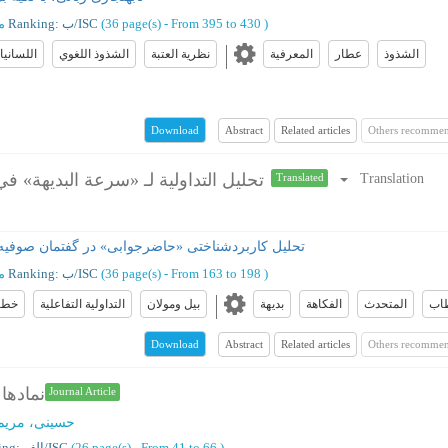
)
From 395 to 430
(‎36 page(s) -
Ranking: ب/ISC
م
الشذوذ
عطار
المعرفیة
نظرية العتبة
الشذوذ اللغوي
اللسانيا
Abstract
Related articles
Others recommen
Download
تحليل التداولية لـ «سرعة البديهة» 
Translation
Translated
تحلیل کاربردشناختی «حاضرجوابی» در گفتمان صوفیه؛
)
From 163 to 198
(‎36 page(s) -
Ranking: ب/ISC
م
اب
المتحدث
الفکاهة
بدیهة
بيل ومولان
التداولية التفاعلية
خطا
Abstract
Related articles
Others recommen
Download
نمادها 
Journal Article
حسینی، مریم
)
From 41 to 66
(‎26 page(s) -
Ranking: الف/ISC