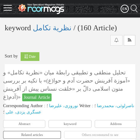
Skip
to
main
content
keyword
نظریة تکامل
‎/ (160 Article)
Sort by
Date
تحلیل منطقی و تطبیقی رابطة میان «نظریة تکامل» و
«آموزة آفرینش حضرت آدم و حوا(ع)» با تکیه بر بررسی
متون اسلامی دالّ بر «خلقت نسناس پیش‌ از آفرینش
آدم(ع)»
Journal Article
Corresponding Author
:
نوروزی، علیرضا
؛
Writer
:
؛
ناصرلوئی، محمدرضا
عسگری یزدی، علی
؛
Abstract
keyword
Address
Related articles
Others recommend to see