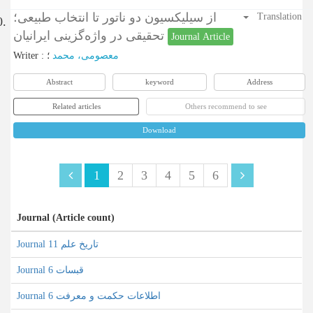
از سیلیکسیون دو ناتور تا انتخاب طبیعی؛
Translation
0.
تحقیقی در واژه‌گزینی ایرانیان
Journal Article
Writer
:
؛
معصومی، محمد
Abstract
keyword
Address
Related articles
Others recommend to see
Download
1
2
3
4
5
6
Journal (Article count)
Journal تاریخ علم 11
Journal قبسات 6
Journal اطلاعات حکمت و معرفت 6