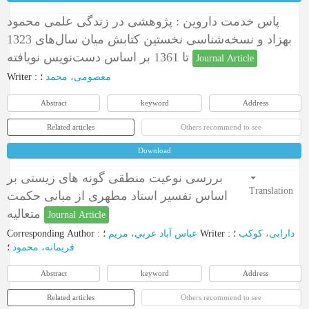
پاس خدمت داروین : پژوهشی در زندگی علمی محمود
بهزاد و نسخه‌شناسی نخستین کتابش میان سال‌های 1323
تا 1361 بر اساس دست‌نویس نویافته
Journal Article
Writer
:
؛
معصومی، محمد
Abstract
keyword
Address
Related articles
Others recommend to see
Download
بررسی نوعیت منطقی گونه های زیستی بر
Translation
اساس تفسیر استاد مطهری از مبانی حکمت
متعالیه
Journal Article
Corresponding Author
:
عباس آباد عربي، مريم
؛
Writer
:
؛
دارابی، کوکب
فريمانه، محمود
؛
Abstract
keyword
Address
Related articles
Others recommend to see