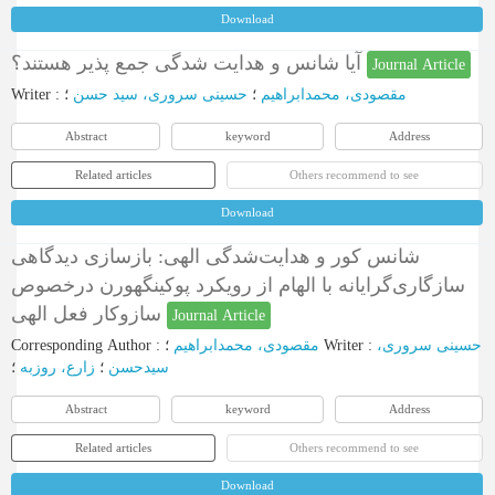
Download
آیا شانس و هدایت شدگی جمع پذیر هستند؟
Journal Article
Writer
:
؛
حسینی سروری، سید حسن
؛
مقصودی، محمدابراهیم
Abstract
keyword
Address
Related articles
Others recommend to see
Download
شانس کور و هدایت‌شدگی الهی: بازسازی دیدگاهی
سازگاری‌گرایانه با الهام از رویکرد پوکینگهورن درخصوص
سازوکار فعل الهی
Journal Article
Corresponding Author
:
مقصودی، محمدابراهیم
؛
Writer
:
حسینی سروری،
سیدحسن
؛
زارع، روزبه
؛
Abstract
keyword
Address
Related articles
Others recommend to see
Download