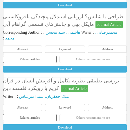
Download
طراحی یا شانس؟ ارزیابی استدلال پیچیدگی نافروکاستنی
مایکل بهی و چالش‌های فلسفی گراهام آپی
Journal Article
Corresponding Author
:
هاشمی، سید محسن
؛
Writer
:
محمدرضایی،
محمد
؛
Abstract
keyword
Address
Related articles
Others recommend to see
Download
بررسی تطبیقی نظریه تکامل و آفرینش انسان در قرآن
کریم با رویکرد فلسفه دین
Journal Article
Writer
:
؛
ملک جعفریان، سید امیرعباس
Abstract
keyword
Address
Related articles
Others recommend to see
Download