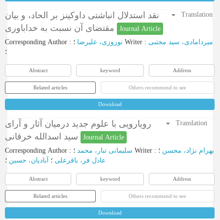
نقد استدلال انباشتی داوکینز بر الحاد، و بیان
Translation
مقتضای آن نسبت به خداباوری
Journal Article
Corresponding Author
:
نوروزی، علیرضا
؛
Writer
:
میردامادی، سید مجتبی
؛
Abstract
keyword
Address
Related articles
Others recommend to see
Download
رویارویی با علوم جدید درمیان آثار و آرای
Translation
سید اسدالله خرقانی
Journal Article
Corresponding Author
:
سلیمانی تبار، محمد
؛
Writer
:
؛
بهرام نژاد، محسن
عادل فر، باقرعلی
؛
آبادیان، حسین
؛
Abstract
keyword
Address
Related articles
Others recommend to see
Download