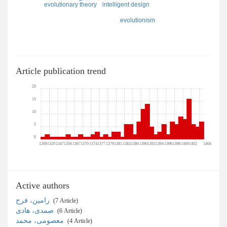
evolutionary theory
intelligent design
evolutionism
Article publication trend
20
15
10
5
0
1269
1320
1347
1356
1367
1370
1374
1377
1379
1381
1383
1386
1390
1392
1394
1396
1398
1400
1402
1404
Active authors
رامین، فرح
‎ (7 Article)
صمدی، هادی
‎ (6 Article)
معصومی، محمد
‎ (4 Article)