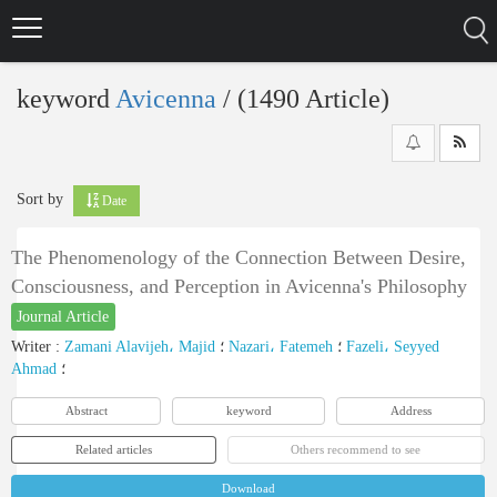
Skip
to
main
content
keyword
Avicenna
‎/ (1490 Article)
Sort by
Date
The Phenomenology of the Connection Between Desire,
Consciousness, and Perception in Avicenna's Philosophy
Journal Article
Writer
:
Zamani Alavijeh، Majid
؛
Nazari، Fatemeh
؛
Fazeli، Seyyed
Ahmad
؛
Abstract
keyword
Address
Related articles
Others recommend to see
Download