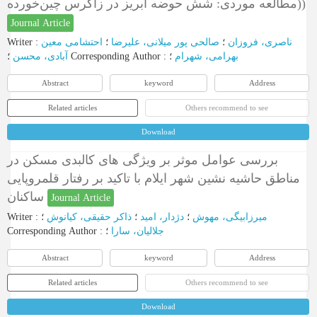
(مطالعه موردی: شش حوضه آبریز در زاگرس چین‌خورده)
Journal Article
Writer
:
احتشامی معین
؛
صالحی پور میلانی، علیرضا
؛
ناصری، فروزان
آبادی، محسن
؛
Corresponding Author
:
؛
بهرامی، شهرام
Abstract
keyword
Address
Related articles
Others recommend to see
Download
بررسی عوامل موثر بر ویژگی های کالبدی مسکن در
مناطق حاشیه نشین شهر ایلام با تاکید بر رفتار قلمروپایی
ساکنان
Journal Article
Writer
:
؛
ذاکر حقیقی، کیانوش
؛
دژدار، امید
؛
میرزابیگی، مهوش
Corresponding Author
:
؛
جلالیان، سارا
Abstract
keyword
Address
Related articles
Others recommend to see
Download