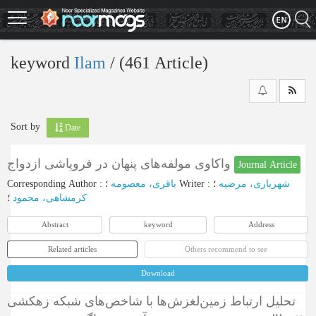
Skip
to
main
content
keyword
Ilam
‎/ (461 Article)
Sort by
Date
واکاوی مولفه‌های پنهان در فروپاشی ازدواج
Journal Article
Corresponding Author
:
باقری، معصومه
؛
Writer
:
؛
شهریاری، مرضیه
کرمشاهی، محمود
؛
Abstract
keyword
Address
Related articles
Others recommend to see
Download
تحلیل ارتباط زمین‌لغزش‌ها با شاخص‌های شبکه زهکشی