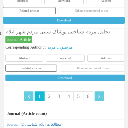
Abstract
keyword
Address
Related articles
Others recommend to see
Download
تحلیل مردم شناختی پوشاک سنتی مردم شهر ایلام
0.
Journal Article
Corresponding Author
:
؛
مرتضوی، مریم
Abstract
keyword
Address
Related articles
Others recommend to see
Download
1
2
3
4
5
6
Journal (Article count)
Journal مطالعات ایلام شناسی 42