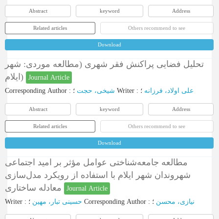
Abstract
keyword
Address
Related articles
Others recommend to see
Download
تحلیل فضایی پراکنش فقر شهری (مطالعه موردی: شهر
ایلام)
Journal Article
Corresponding Author
:
شیخی، حجت
؛
Writer
:
؛
علی اولاد، فرزانه
Abstract
keyword
Address
Related articles
Others recommend to see
Download
مطالعه جامعه‌شناختی عوامل مؤثر بر امید اجتماعی
شهروندان شهر ایلام با استفاده از رویکرد مدل‌سازی
معادله ساختاری
Journal Article
Writer
:
حسینی تبار، مهین
؛
Corresponding Author
:
؛
نیازی، محسن