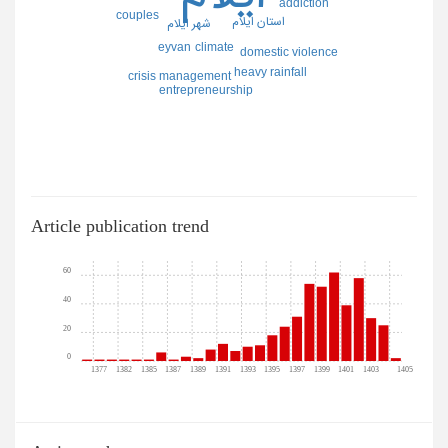
addiction
couples
استان ايلام
شهر ايلام
eyvan
climate
domestic violence
heavy rainfall
crisis management
entrepreneurship
Article publication trend
60
40
20
0
1377
1382
1385
1387
1389
1391
1393
1395
1397
1399
1401
1403
1405