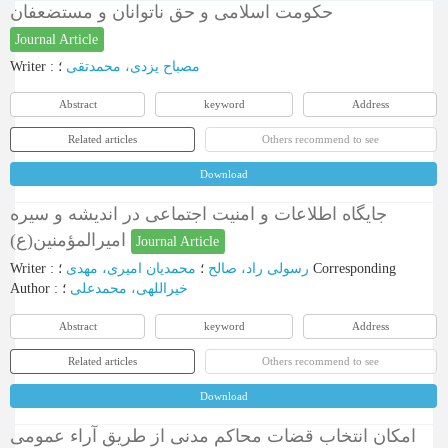
حکومت اسلامی و حق ناتوانان و مستضعفان
Journal Article
Writer
:
؛
مصباح یزدی، محمدتقی
Abstract
keyword
Address
Related articles
Others recommend to see
Download
جایگاه اطلاعات و امنیت اجتماعی در اندیشه و سیره
امیرالمؤمنین(ع)
Journal Article
Writer
:
محمدیان امیری، مهدی
؛
رسولی راد، صالح
؛
Corresponding
Author
:
؛
خیراللهی، محمدعلی
Abstract
keyword
Address
Related articles
Others recommend to see
Download
امکان انتخاب قضات محاکم مدنی از طریق آراء عمومی