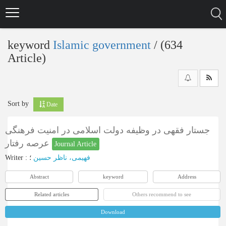
Skip
to
main
content
keyword
Islamic government
‎/ (634
Article)
Sort by
Date
جستار فقهی در وظیفه دولت اسلامی در امنیت فرهنگی
عرصه رفتار
Journal Article
Writer
:
؛
فهیمی، ناظر حسین
Abstract
keyword
Address
Related articles
Others recommend to see
Download