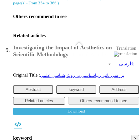
page(s) -
From 354 to 366
)
Others recommend to see
Related articles
Investigating the Impact of Aesthetics on
Translation
9.
Scientific Methodology
Journal Article
فارسی
Original Title :
بررسی تاثیر زیبا‌شناسی بر روش‌شناسی علمی
Abstract
keyword
Address
Related articles
Others recommend to see
Download
keyword
×