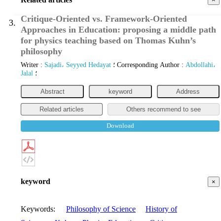
Critique-Oriented vs. Framework-Oriented
3.
Approaches in Education: proposing a middle path
for physics teaching based on Thomas Kuhn’s
philosophy
Journal Article
Writer
:
Sajadi، Seyyed Hedayat
؛
Corresponding Author
:
Abdollahi،
Jalal
؛
Abstract
keyword
Address
Related articles
Others recommend to see
Download
keyword
×
Keywords
:
Philosophy of Science
History of