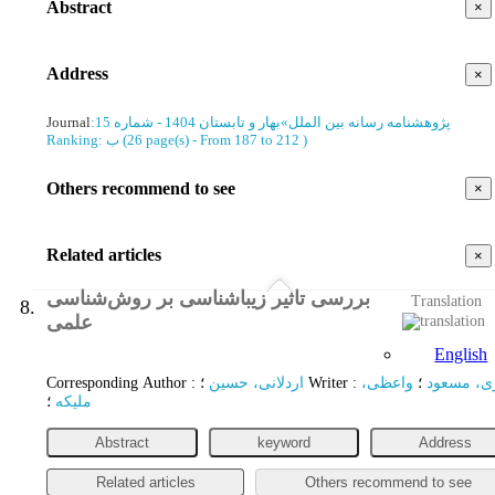
Abstract
×
Address
×
Journal
:
بهار و تابستان 1404 - شماره 15
»
پژوهشنامه رسانه بین الملل
Ranking: ب
(‎26 page(s) -
From 187 to 212
)
Others recommend to see
×
Related articles
×
بررسی تاثیر زیبا‌شناسی بر روش‌شناسی
Translation
8.
علمی
Journal Article
English
Corresponding Author
:
اردلانی، حسین
؛
Writer
:
واعظی،
؛
ی، مسعود
ملیکه
؛
Abstract
keyword
Address
Related articles
Others recommend to see