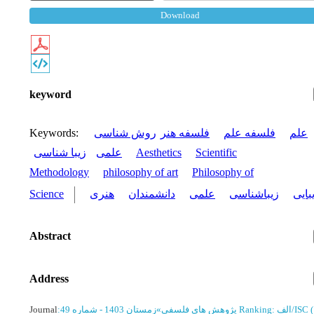
Download
keyword
Keywords
:
روش شناسی
فلسفه هنر
فلسفه علم
علم
زیبا شناسی
علمی
Aesthetics
Scientific
Methodology
philosophy of art
Philosophy of
Science
هنری
دانشمندان
علمی
زیباشناسی
بایی
Abstract
Address
Journal
:
زمستان 1403 - شماره 49
»
پژوهش های فلسفی
Ranking: الف/ISC
(