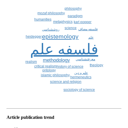
philosophy
mozaf philosophy
paradigm
humanities
metaphysics
karl popper
science
فلسفه مضاف
روششناسي
epistemology
heidegger
علم
فلسفه علم
معرفتشناسي
methodology
realism
theology
critical realism
history of science
ontology
علم و دين
islamic philosophy
hermeneutics
science and religion
sociology of science
Article publication trend