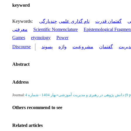
keyword
Keywords
:
چندپارگی
نام گذاری علمی
گفتمان قدرت
ی
معرفتی
Scientific Nomenclature
Epistemological Fragmen
Games
etymology
Power
Discourse
پسوند
واژه
مشروعیت
گفتمان
دیریت
Abstract
Address
Journal
:
بهار 1404 - شماره 4
»
دانش پژوهی در رهبری و مدیریت آموزشی
(‎9 
Others recommend to see
Related articles