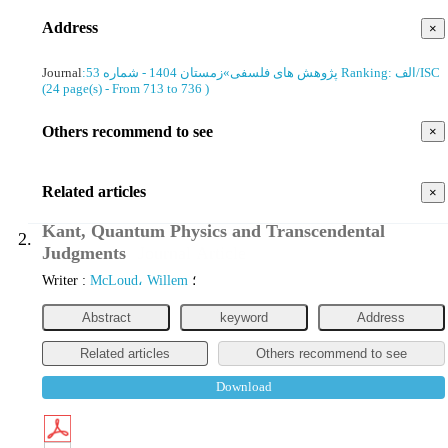
Address
×
Journal
:
زمستان 1404 - شماره 53
»
پژوهش های فلسفی
Ranking: الف/ISC
(‎24 page(s) -
From 713 to 736
)
Others recommend to see
×
Related articles
×
Kant, Quantum Physics and Transcendental
2.
Judgments
Journal Article
Writer
:
McLoud، Willem
؛
Abstract
keyword
Address
Related articles
Others recommend to see
Download