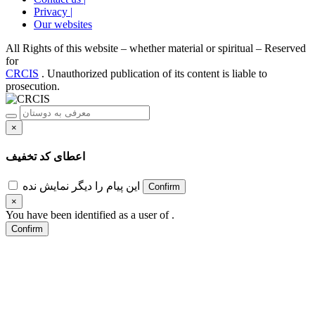
Privacy |
Our websites
All Rights of this website – whether material or spiritual – Reserved
for
CRCIS
. Unauthorized publication of its content is liable to
prosecution.
×
اعطای کد تخفیف
این پیام را دیگر نمایش نده
Confirm
×
You have been identified as a user of
.
Confirm