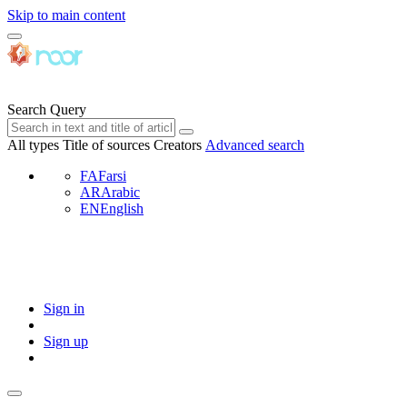
Skip to main content
Search Query
All types
Title of sources
Creators
Advanced search
FA
Farsi
AR
Arabic
EN
English
Sign in
Sign up