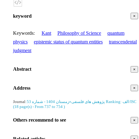
keyword
×
Keywords
:
Kant
Philosophy of Science
quantum
physics
epistemic status of quantum entities
transcendental
judgment
Abstract
×
Address
×
Journal
:
زمستان 1404 - شماره 53
»
پژوهش های فلسفی
Ranking: الف/ISC
(‎18 page(s) -
From 737 to 754
)
Others recommend to see
×
Related articles
×