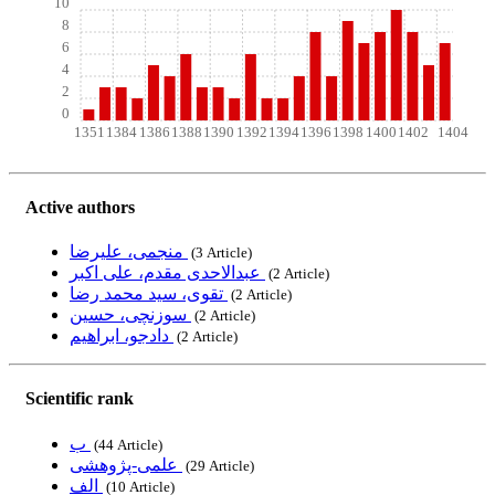
10
8
6
4
2
0
1351
1384
1386
1388
1390
1392
1394
1396
1398
1400
1402
1404
Active authors
منجمی، علیرضا
‎ (3 Article)
عبدالاحدی مقدم، علی اکبر
‎ (2 Article)
تقوی، سید محمد رضا
‎ (2 Article)
سوزنچی، حسین
‎ (2 Article)
دادجو، ابراهیم
‎ (2 Article)
Scientific rank
ب
‎ (44 Article)
علمی-پژوهشی
‎ (29 Article)
الف
‎ (10 Article)