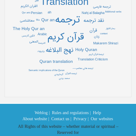
Translation
فعل
القران الکریم
ترجمه فارسی
ah
Additional verbs
Nahj al Balagha
Persian
Qur anic
ترجمه
Qur an
نقد ترجمه
Ma
معناشناسی
The Holy Qur an
بحار الانوار
قرآن
قرآن کریم
context
Arabic
الگوی گارسس
زبان
المعنی
Makarem Shirazi
الترجمة
نهج البلاغه
Holy Quran
برابرنهاد
ترجمة قرآن کریم
Translation Criticism
Quran translation
–––ترجمه های معاصر
Semantic implications of the Quran
ترجمه القرآن
گرمارودی
محمد یزدی
Weblog |
Rules and regulations |
Help
About website |
Contact us |
Privacy |
Our websites
All Rights of this website – whether material or spiritual –
Reserved for