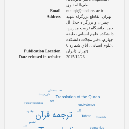
لطف‌‌الله نبوی
Email
mmtqh@modares.ac.ir
Address
تهران، تقاطع بزرگراه شهید
چمران و بزرگراه جلال آل
احمد، دانشگاه تربیت مدرس،
دانشکده علوم انسانی، طبقه
چهارم، دفتر مجلات دانشکده
علوم انسانی، اتاق شماره 6.
Publication Location
تهران (ایران)
Date released in website
2015/12/26
نقد ترجمه قرآن
الگوی نیومارک
Translation of the Quran
sH
Persian translation
equivalence
نقد
ترجمه قرآن
فولادوند
Tehran
Hyperbole
المترجم
النص
semantics