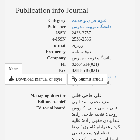
Publication info Journal
Category
علوم قرآن و حدیث
Publisher
دانشگاه تربیت مدرس
ISSN
2423-3757
e-ISSN
2538-2586
Format
وزیری
Frequency
دوفصلنامه
Company
دانشگاه تربیت مدرس
Tel
82884614(021)
More
Fax
82884516(021)
Web address
https://qhts.modares.ac.ir
Download manual of style
Submit article
Concessionaire
دانشگاه تربیت مدرس
Managing director
علی حاجی خانی
Editor-in-chief
سعید نجفی اسداللهی
Editorial board
علی حاجی خانی؛ کاووس
روحی؛ فتحیه فتّاحی زاده؛
عبدالهادی فقهی زاده؛ عالیه
کرد زعفرانلو کامبوزیا؛ رضا
ناظمیان؛ سعید نجفی
اسداللهی؛ ناصر نیکوبخت؛