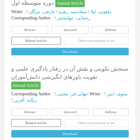
دوره متوسطه اول
Journal Article
Writer
:
؛
عارفی، مژگان
؛
سعادتمند، زهره
؛
ماهوتی، لیلا
Corresponding Author
:
؛
رحمانی، جهانبخش
Abstract
keyword
Address
Related articles
Others recommend to see
Download
سنجش تکوینی و نقش آن در رفتار یادگیری علمی و
تقویت باورهای انگیزشی دانش‌آموزان
Journal Article
Corresponding Author
:
جهانی فر، مجتبی
؛
Writer
:
؛
مثنوی، امیر
زنگنه، آفرین
؛
Abstract
keyword
Address
Related articles
Others recommend to see
Download