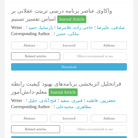
‌واکاوی عناصر برنامه درسی تربیت عقلانی بر
اساس تفسیر تسنیم
Journal Article
Writer
:
؛
پارسانیا، حمید
؛
حاجی زاده، غلامرضا
؛
صادقی، علیرضا
Corresponding Author
:
؛
ملکی، حسن
Abstract
keyword
Address
Related articles
Others recommend to see
Download
فراتحلیل اثربخشی برنامه‌های بهبود کیفیت رابطه
معلم-دانش‌آموز
Journal Article
Writer
:
؛
فتح آبادی، جلیل
؛
قنبری، سعید
؛
جعفرپور، فاطمه
Corresponding Author
:
؛
مظاهری، محمدعلی
Abstract
keyword
Address
Related articles
Others recommend to see