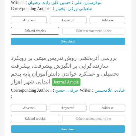
Writer
:
؛
حسین قلی زاده، رضوان
؛
نوفرستی، علی
Corresponding Author
:
؛
شعبانی ورکی، بختیار
Abstract
keyword
Address
Related articles
Others recommend to see
Download
بررسی اثربخشی روش تدریس مبتنی بر رویکرد
سازنده‌گرایی بر انگیزش پیشرفت، پیشرفت
تحصیلی و عملکرد خواندن دانش‌آموزان پایه پنجم
ابتدایی شهر اهواز
Journal Article
Corresponding Author
:
جرفی، حسن
؛
Writer
:
عبادی، غلامحسین
؛
Abstract
keyword
Address
Related articles
Others recommend to see
Download