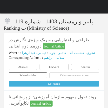
Skip
to
main
content
پاییز و زمستان 1403 - شماره 119
Ranking
ب
(Ministry of Science)
طراحی و اعتباریابی روبریک ویژه‌ی نگارش در
دوره‌ی دوم ابتدایی
Journal Article
Writer
:
؛
تیماس، عبدالزهرا
؛
حاتمی، جواد
؛
نظری، حشمت اله
Corresponding Author
:
؛
طلایی، ابراهیم
Abstract
keyword
Address
Related articles
Others recommend to see
Download
روند تحول مفهوم سازمان آموزشی: از پریشانی تا
تکاپوآفرینی
Journal Article