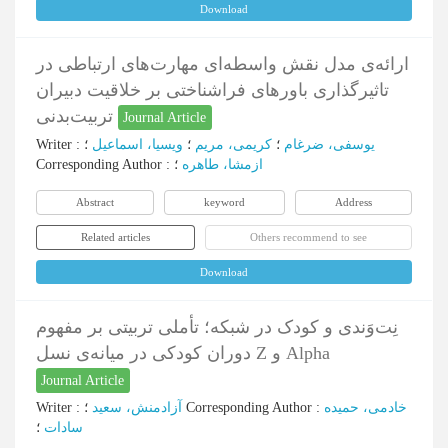
Download
ارائه‌ی مدل نقش واسطه‌ای مهارت‌های ارتباطی در
تاثیرگذاری باورهای فراشناختی بر خلاقیت دبیران
تربیت‌بدنی
Journal Article
Writer
:
؛
ویسیا، اسماعیل
؛
کریمی، مریم
؛
یوسفی، ضرغام
Corresponding Author
:
؛
ازمشا، طاهره
Abstract
keyword
Address
Related articles
Others recommend to see
Download
نِت‌وَندی و کودک در شبکه؛ تأملی تربیتی بر مفهوم
دوران کودکی در میانه‌ی نسل Z و Alpha
Journal Article
Writer
:
آزادمنش، سعید
؛
Corresponding Author
:
خادمی، حمیده
سادات
؛