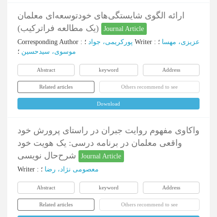
ارائه الگوی شایستگی‌های خودتوسعه‌ای معلمان
(یک مطالعه فراترکیب)
Journal Article
Corresponding Author
:
پورکریمی، جواد
؛
Writer
:
؛
عزیزی، مهسا
موسوی، سیدحسین
؛
Abstract
keyword
Address
Related articles
Others recommend to see
Download
واکاوی مفهوم روایت جبران در راستای پرورش خود
واقعی معلمان در برنامه درسی: یک هویت خود
شرح‌حال نویسی
Journal Article
Writer
:
؛
معصومی نژاد، رضا
Abstract
keyword
Address
Related articles
Others recommend to see