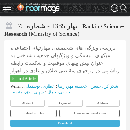
Skip
to
main
content
بهار 1385 - شماره 75
Ranking
Science-
Research
(Ministry of Science)
بررسی ویژگی های شخصیتی، مهارتهای اجتماعی،
سبکهای دلبستگی و ویژگیهای جمعیت شناختی به
عنوان پیش بینهای موفقیت و شکست رابطه
زناشویی در زوجهای متقاضی طلاق و عادی در اهواز
Journal Article
شکر کن، حسین
؛
خجسته مهر، رضا
؛
عطاری، یوسفعلی
:
Writer
؛
حقیقی، جمال
؛
شهنی ییلاق، منیجه
؛
Abstract
keyword
Address
Related articles
Others recommend to see
Download