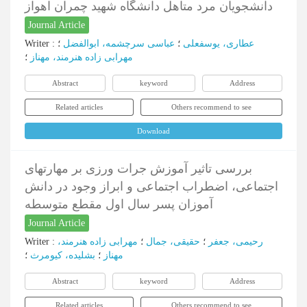
دانشجویان مرد متاهل دانشگاه شهید چمران اهواز
Journal Article
عطاری، یوسفعلی
؛
عباسی سرچشمه، ابوالفضل
؛
:
Writer
مهرابی زاده هنرمند، مهناز
؛
Abstract
keyword
Address
Related articles
Others recommend to see
Download
بررسی تاثیر آموزش جرات ورزی بر مهارتهای
اجتماعی، اضطراب اجتماعی و ابراز وجود در دانش
آموزان پسر سال اول مقطع متوسطه
Journal Article
رحیمی، جعفر
؛
حقیقی، جمال
؛
مهرابی زاده هنرمند،
:
Writer
مهناز
؛
بشلیده، کیومرث
؛
Abstract
keyword
Address
Related articles
Others recommend to see