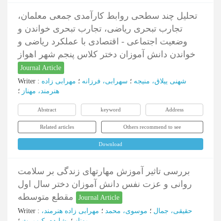
تحلیل چند سطحی روابط کارآمدی جمعی معلمان،
تجارب تبحری ریاضی، تجارب تبحری خواندن و
وضعیت اجتماعی - اقتصادی با عملکرد ریاضی و
خواندن دانش آموزان دختر کلاس پنجم شهر اهواز
Journal Article
شهنی ییلاق، منیجه
؛
سهرابی، فرزانه
؛
مهرابی زاده
:
Writer
هنرمند، مهناز
؛
Abstract
keyword
Address
Related articles
Others recommend to see
Download
بررسی تاثیر آموزش مهارتهای زندگی بر سلامت
روانی و عزت نفس دانش آموزان دختر سال اول
مقطع متوسطه
Journal Article
حقیقی، جمال
؛
موسوی، محمد
؛
مهرابی زاده هنرمند،
:
Writer
مهناز
؛
بشلیده، کیومرث
؛