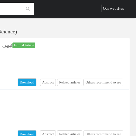
Our websites
Science)
تبیین 
Journal Article
Abstract
Related articles
Others recommend to see
Download
Abstract
Related articles
Others recommend to see
Download