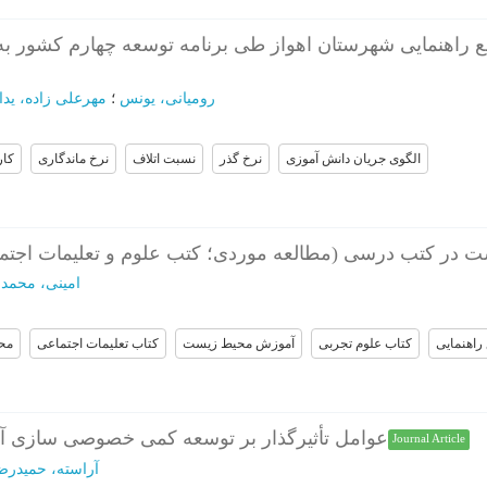
اهنمایی شهرستان اهواز طی برنامه توسعه چهارم کشور به 
رومیانی، یونس
؛
مهرعلی زاده، یدا
الگوی جریان دانش آموزی
نرخ گذر
نسبت اتلاف
نرخ ماندگاری
کار
 در کتب درسی (مطالعه موردی؛ کتب علوم و تعلیمات اجتما
امینی، محمد
؛
راهنمایی
کتاب علوم تجربی
آموزش محیط زیست
کتاب تعلیمات اجتماعی
مح
عوامل تأثیرگذار بر توسعه کمی خصوصی سازی آم
Journal Article
آراسته، حمیدرض