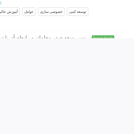
)
توسعه کمی
خصوصی سازی
عوامل
آموزش عالی
بررسی سعه صدر معلمان و رابطه آن با تر
Journal Article
رجایی، ملیحه
؛
جاویدی کلاته جعفرآبادی، طاهر
38
)
سبک تدریس
سعه صدر
ان
شناسایی نقاط ضعف طرح
Journal Article
سواری، کریم
؛
56
)
امل مربوط به خانواده
عامل مربوط به آموزش
عامل مربوط به دانش آموز
ارزشیاب