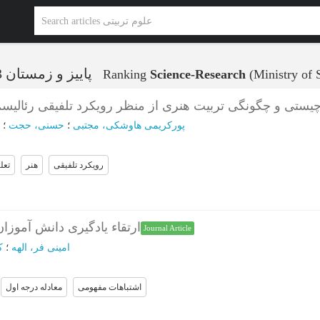
پاییز و زمستان 1393 - شماره 98
Ranking
Science-Research
(Ministry of 
چیستی و چگونگی تربیت هنری از منظر رویکرد تلفیقی رئالیسم
پورکریمی هاوشکی، مجتبی
؛
حسنی، حجت
؛
رویکرد تلفیقی
هنر
تعل
ارتقاء یادگیری دانش آموزان
Journal Article
امینی فر، الهه
؛
ک
اشتباهات مفهومی
معادله درجه اول