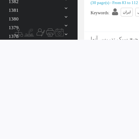
1382
(‎30 page(s) -
From 83 to 112
1381
ایران
Keywords
:
1380
1379
1378
جیح سبک تدریس آنها
1377
ه
؛
مهرام، بهروز
؛
:
Writer
1376
(‎26 page(s) -
From 113 to 1
1375
سان گرایی
Keywords
:
1374
 ارزشیابی توصیفی
نیسی، عبدالکاظم
؛
:
Writer
(‎18 page(s) -
From 139 to 1
ی توصیفی
Keywords
: