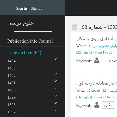
Skip
to
Sign in
Sign up
main
content
علوم تربیتی
 انتقادی روی باسکار
Publication info Journal
یاری دهنوی، مراد
؛
:
Writer
Issue archive (64)
(‎22 page(s) -
From 1 to 22
)
یم و تربیت
1404
Keywords
:
1403
1402
 در معادله درجه اول
1401
1400
ریمی کیا، خدیجه
؛
:
Writer
(‎16 page(s) -
From 23 to 38
)
1399
1398
یادگیری
Keywords
:
1397