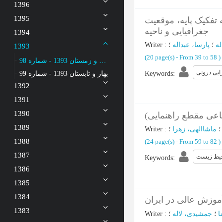
1396
1395
تفکیک پایه، موقعیت
جغرافیایی و ناحیه
1394
له
؛
پارسا، عبداله
؛
:
Writer
1393
(‎20 page(s) -
From 39 to 58
)
پاییز و زمستان 1393 - شماره 98
ایی درونی
Keywords
:
بهار و تابستان 1393 - شماره 99
1392
1391
1390
عی مقطع راهنمایی)
1389
ماشاالهی، زهرا
؛
:
Writer
1388
(‎24 page(s) -
From 59 to 82
)
1387
یط زیست
Keywords
:
1386
1385
1384
وزش عالی در ایران
1383
ا
؛
جمشیدی، لاله
؛
:
Writer