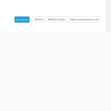
Abstract
Related articles
Others recommend to see
Download
Abstract
Related articles
Others recommend to see
Download
ع
Abstract
Related articles
Others recommend to see
Download