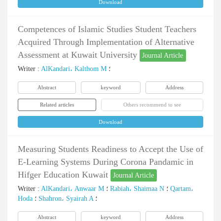
Download
Competences of Islamic Studies Student Teachers
Acquired Through Implementation of Alternative
Assessment at Kuwait University
Journal Article
Writer
:
AlKandari، Kalthom M
؛
Abstract
keyword
Address
Related articles
Others recommend to see
Download
Measuring Students Readiness to Accept the Use of
E-Learning Systems During Corona Pandamic in
Hifger Education Kuwait
Journal Article
Writer
:
AlKandari، Anwaar M
؛
Rabiah، Shaimaa N
؛
Qartam،
Hoda
؛
Shahron، Syairah A
؛
Abstract
keyword
Address