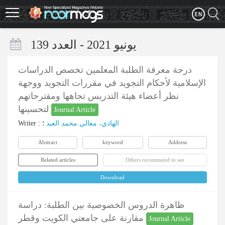
Skip
to
main
content
یونیو 2021 - العدد 139
درجة معرفة الطلبة المعلمين تخصص الدراسات
الإسلامية لأحكام التجويد في مقررات التجويد ووجهة
نظر أعضاء هيئة التدريس تجاهها ومقترحاتهم
لتحسينها
Journal Article
Writer
:
؛
الهادي، معالي محمد العبد
Abstract
keyword
Address
Related articles
Others recommend to see
Download
ظاهرة الدروس الخصوصية بين الطلبة: دراسة
مقارنة على جامعتي الكويت وقطر
Journal Article