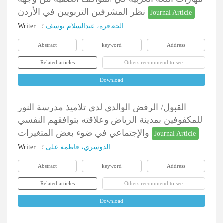
نظر المشرفين التربويين في الأردن
Journal Article
Writer
:
؛
الجعافرة، عبدالسلام یوسف
Abstract
keyword
Address
Related articles
Others recommend to see
Download
القبول/ الرفض الوالدي لدى تلاميذ مدرسة النور
للمكفوفين بمدينة الرياض وعلاقته بتوافقهم النفسي
والإجتماعي في ضوء بعض المتغيرات
Journal Article
Writer
:
؛
الدوسري، فاطمة علی
Abstract
keyword
Address
Related articles
Others recommend to see
Download