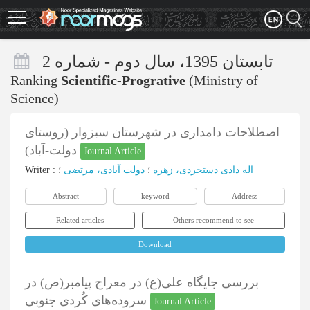
Skip
to
main
content
تابستان 1395، سال دوم - شماره 2
Ranking
Scientific-Progrative
(Ministry of
Science)
اصطلاحات دامداری در شهرستان سبزوار (روستای
دولت-آباد)
Journal Article
Writer
:
؛
دولت آبادی، مرتضی
؛
اله دادی دستجردی، زهره
Abstract
keyword
Address
Related articles
Others recommend to see
Download
بررسی جایگاه علی(ع) در معراج پیامبر(ص) در
سروده‌های کُردی جنوبی
Journal Article