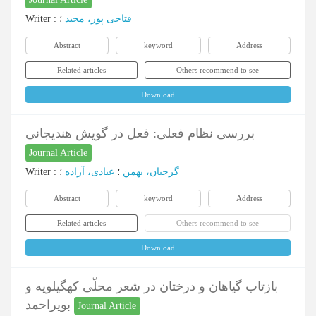
Writer
:
؛
فتاحی پور، مجید
Abstract
keyword
Address
Related articles
Others recommend to see
Download
بررسی نظام فعلی: فعل در گویش هندیجانی
Journal Article
Writer
:
؛
عبادی، آزاده
؛
گرجیان، بهمن
Abstract
keyword
Address
Related articles
Others recommend to see
Download
بازتاب گیاهان و درختان در شعر محلّی کهگیلویه و
بویراحمد
Journal Article