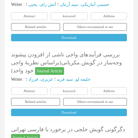
Writer
:
؛
آتش زای، یحیی
؛
حسینی آبباریکی، سید آرمان
Abstract
keyword
Address
Related articles
Others recommend to see
Download
بررسی فرآیندهای واجی ناشی از افزودن پیشوند
وجه‌ساز در گویش مکریانی(براساس نظریۀ واجی
خود واحد)
Journal Article
Writer
:
؛
عزیزی، فرزاد
؛
خلیفه لو، سید فرید
Abstract
keyword
Address
Related articles
Others recommend to see
Download
دگرگونی گویش خلجی در برخورد با فارسی تهرانی
Journal Article