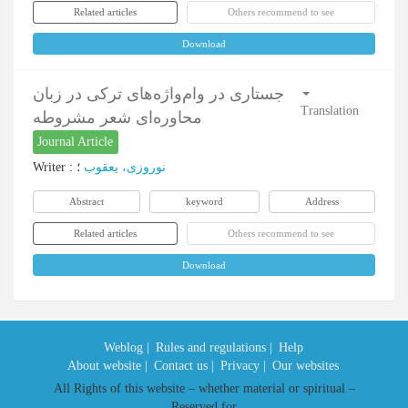
Related articles
Others recommend to see
Download
جستاری در وام‌واژه‌های ترکی در زبان
Translation
محاوره‌ای شعر مشروطه
Journal Article
Writer
:
؛
نوروزی، یعقوب
Abstract
keyword
Address
Related articles
Others recommend to see
Download
Weblog |
Rules and regulations |
Help
About website |
Contact us |
Privacy |
Our websites
All Rights of this website – whether material or spiritual –
Reserved for