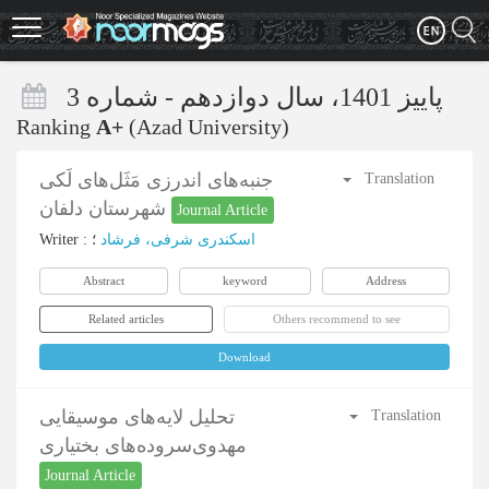
Skip
to
main
content
پاییز 1401، سال دوازدهم - شماره 3
Ranking
A+
(Azad University)
جنبه‌های اندرزی مَثَل‌های لَکی
Translation
شهرستان دلفان
Journal Article
Writer
:
؛
اسکندری شرفی، فرشاد
Abstract
keyword
Address
Related articles
Others recommend to see
Download
تحلیل لایه‌های موسیقایی
Translation
مهدوی‌سروده‌های بختیاری
Journal Article