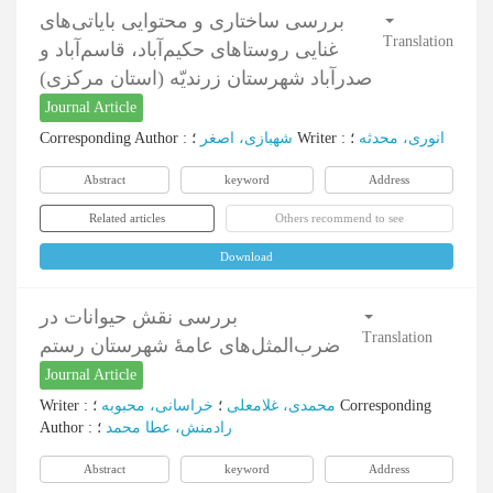
بررسی ساختاری و محتوایی بایاتی‌های
Translation
غنایی روستاهای حکیم‌آباد، قاسم‌آباد و
صدرآباد شهرستان زرندیّه (استان مرکزی)
Journal Article
Corresponding Author
:
شهبازی، اصغر
؛
Writer
:
؛
انوری، محدثه
Abstract
keyword
Address
Related articles
Others recommend to see
Download
بررسی نقش حیوانات در
Translation
ضرب‌المثل‌های عامۀ شهرستان رستم
Journal Article
Writer
:
خراسانی، محبوبه
؛
محمدی، غلامعلی
؛
Corresponding
Author
:
؛
رادمنش، عطا محمد
Abstract
keyword
Address