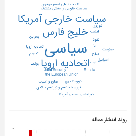
کتابخانة علی اصغر مهدوی
سیاست خارجی و امنیتی مشترک
سیاست خارجی آمریکا
شوروی
خلیج فارس
امنیت
بحرین
نفوذ
سیاسی
بآ
اتحادیه اروپا
حکومت
تحریم
صلح
اتحادیه اروپا
اسرائیل
غرب
رواﺑﻂ
Russia
Joint Security
the European Union
دوره ناصری
صلح و امنیت
قرون هجدهم و نوزدهم میلادی
دیپلماسی عمومی آمریکا
روند انتشار مقاله
3