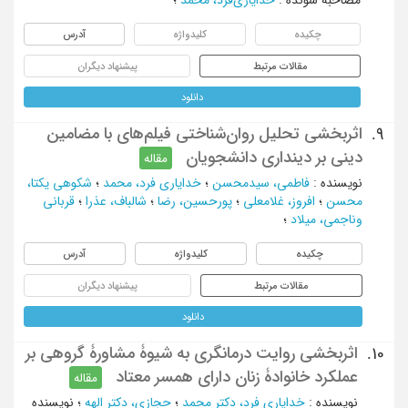
چکیده
کلیدواژه
آدرس
مقالات مرتبط
پیشنهاد دیگران
دانلود
اثربخشی تحلیل روان‌شناختی فیلم‌های با مضامین
9.
دینی بر دینداری دانشجویان
مقاله
نویسنده
:
فاطمی، سیدمحسن
؛
خدایاری فرد، محمد
؛
شکوهی یکتا،
محسن
؛
افروز، غلامعلی
؛
پورحسین، رضا
؛
شالباف، عذرا
؛
قربانی
وناجمی، میلاد
؛
چکیده
کلیدواژه
آدرس
مقالات مرتبط
پیشنهاد دیگران
دانلود
اثربخشی روایت درمانگری به شیوۀ مشاورۀ گروهی بر
10.
عملکرد خانوادۀ زنان دارای همسر معتاد
مقاله
نویسنده
:
خدایاری فرد، دکتر محمد
؛
حجازی، دکتر الهه
؛
نویسنده