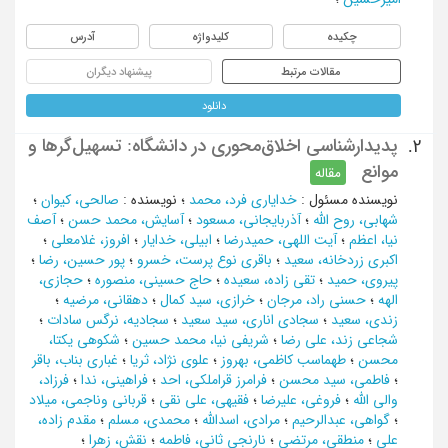
چکیده
کلیدواژه
آدرس
مقالات مرتبط
پیشنهاد دیگران
دانلود
پدیدارشناسی اخلاق‌محوری در دانشگاه: تسهیل‌گرها و
2.
موانع
مقاله
نویسنده مسئول
:
خدایاری فرد، محمد
؛
نویسنده
:
صالحی، کیوان
؛
شهابی، روح الله
؛
آذربایجانی، مسعود
؛
آسایش، محمد حسن
؛
آصف
نیا، اعظم
؛
آیت اللهی، حمیدرضا
؛
ابیلی، خدایار
؛
افروز، غلامعلی
؛
اکبری زردخانه، سعید
؛
باقری نوع پرست، خسرو
؛
پور حسین، رضا
؛
پیروی، حمید
؛
تقی زاده، سعیده
؛
حاج حسینی، منصوره
؛
حجازی،
الهه
؛
حسنی راد، مرجان
؛
خرازی، سید کمال
؛
دهقانی، مرضیه
؛
زندی، سعید
؛
سجادی اناری، سید سعید
؛
سجادیه، نرگس سادات
؛
شجاعی زند، علی رضا
؛
شریفی نیا، محمد حسین
؛
شکوهی یکتا،
محسن
؛
طهماسب کاظمی، بهروز
؛
علوی نژاد، ثریا
؛
غباری بناب، باقر
؛
فاطمی، سید محسن
؛
فرامرز قراملکی، احد
؛
فراهینی، ندا
؛
فرزاد،
والی الله
؛
فروغی، علیرضا
؛
فقیهی، علی نقی
؛
قربانی وناجمی، میلاد
؛
گواهی، عبدالرحیم
؛
مرادی، اسدالله
؛
محمدی، مسلم
؛
مقدم زاده،
علی
؛
منطقی، مرتضی
؛
نارنجی ثانی، فاطمه
؛
نقش، زهرا
؛