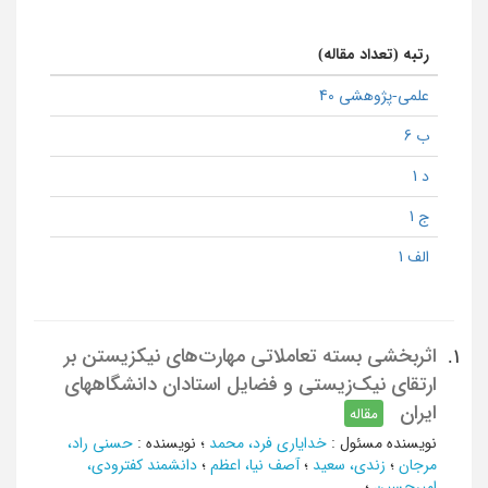
رتبه (تعداد مقاله)
علمی-پژوهشی 40
ب 6
د 1
ج 1
الف 1
اثربخشی بسته تعاملاتی مهارت‌های نیک‏زیستن بر
1.
ارتقای نیک‌زیستی و فضایل استادان دانشگاه‏های
ایران
مقاله
نویسنده مسئول
:
خداياري فرد، محمد
؛
نویسنده
:
حسنی راد،
مرجان
؛
زندی، سعید
؛
آصف نیا، اعظم
؛
دانشمند کفترودی،
امیرحسین
؛