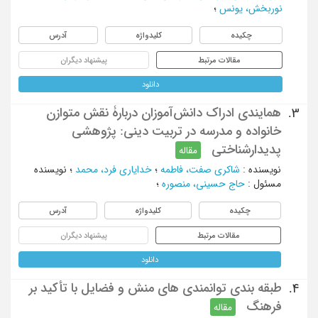
نوربخش، یونس
؛
چکیده
کلیدواژه
آدرس
مقالات مرتبط
پیشنهاد دیگران
دانلود
همایندی ادراک دانش‌آموزان دربارۀ نقش متوازن
3.
خانواده و مدرسه در تربیت دینی: پژوهشی
پدیدارشناختی
مقاله
نویسنده
:
شاکری صفت، فاطمه
؛
خدایاری فرد، محمد
؛
نویسنده
مسئول
:
حاج حسینی، منصوره
؛
چکیده
کلیدواژه
آدرس
مقالات مرتبط
پیشنهاد دیگران
دانلود
طبقه بندی توانمندی های منش و فضایل با تأکید بر
4.
فرهنگ
مقاله