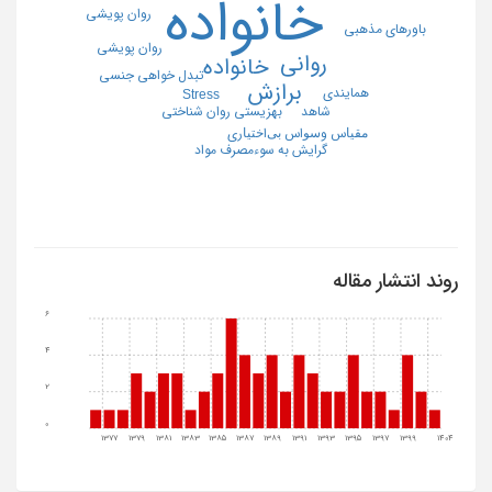
خانواده
روان پویشی
باورهای مذهبی
روان پویشی
روانی
خانواده
تبدل خواهی جنسی
برازش
همایندی
Stress
بهزیستی روان شناختی
شاهد
ﻣﻘﯿﺎس وﺳﻮاس ﺑﯽاﺧﺘﯿﺎری
گرایش به سوءمصرف مواد
روند انتشار مقاله
6
4
2
0
1377
1379
1381
1383
1385
1387
1389
1391
1393
1395
1397
1399
1404