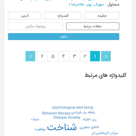
مسئول
:
سهراب پور، غلامرضا
؛
چکیده
کلیدواژه
آدرس
مقالات مرتبط
پیشنهاد دیگران
دانلود
6
5
4
3
2
1
کلیدواژه های مرتبط
psychological well being
رابطه پدر فرزندی
Behavior therapy
Disease Anxiety
نمرات
زن، اعتیاد
شناخت
اخلاق محوری
موفقیت
میزان اثربخشی
اثر