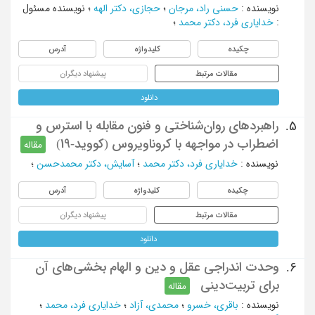
نویسنده
:
حسنی راد، مرجان
؛
حجازی، دکتر الهه
؛
نویسنده مسئول
:
خداياری فرد، دکتر محمد
؛
چکیده
کلیدواژه
آدرس
مقالات مرتبط
پیشنهاد دیگران
دانلود
راهبردهای روان‌شناختی و فنون مقابله با استرس و
5.
اضطراب در مواجهه با کروناویروس (کووید-19)
مقاله
نویسنده
:
خدایاری فرد، دکتر محمد
؛
آسایش، دکتر محمدحسن
؛
چکیده
کلیدواژه
آدرس
مقالات مرتبط
پیشنهاد دیگران
دانلود
وحدت اندراجی عقل و دین و الهام بخشی‌های آن
6.
برای تربیت‌دینی
مقاله
نویسنده
:
باقری، خسرو
؛
محمدی، آزاد
؛
خدایاری فرد، محمد
؛