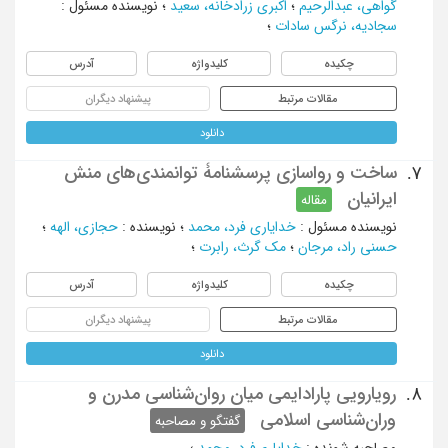
گواهی، عبدالرحیم
؛
اکبری زرادخانه، سعید
؛
نویسنده مسئول
:
سجادیه، نرگس سادات
؛
چکیده
کلیدواژه
آدرس
مقالات مرتبط
پیشنهاد دیگران
دانلود
ساخت و رواسازی پرسشنامۀ توانمندی‌های منش
7.
ایرانیان
مقاله
نویسنده مسئول
:
خدایاری فرد، محمد
؛
نویسنده
:
حجازی، الهه
؛
حسنی راد، مرجان
؛
مک گرث، رابرت
؛
چکیده
کلیدواژه
آدرس
مقالات مرتبط
پیشنهاد دیگران
دانلود
رویارویی پارادایمی میان روان‌شناسی مدرن و
8.
وران‌شناسی اسلامی
گفتگو و مصاحبه
مصاحبه شونده
:
خدایاری‌فرد، محمد
؛