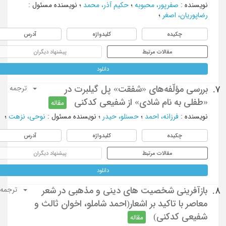
نویسنده
:
صفرپور، محبوبه
؛
حکیم آذر، محمد
؛
نویسنده مسئول
:
رضاپوریان، اصغر
؛
چکیده
کلیدواژه
آدرس
مقالات مرتبط
پیشنهاد دیگران
دانلود
بررسی مؤلّفه‌های «شفقت» پل گیلبرت در
7.
ترجمه
«طفلی به نام شادی» از شفیعی کدکنی
مقاله
نویسنده
:
فرزانه، احمد
؛
حسنلو، حیدر
؛
نویسنده مسئول
:
نوحی، نزهت
؛
چکیده
کلیدواژه
آدرس
مقالات مرتبط
پیشنهاد دیگران
دانلود
بازآفرینی شخصیت های دینی و مذهبی در شعر
8.
ترجمه
معاصر با تاکید بر اشعار(احمد شاملو، اخوان ثالث و
شفیعی کدکنی)
مقاله