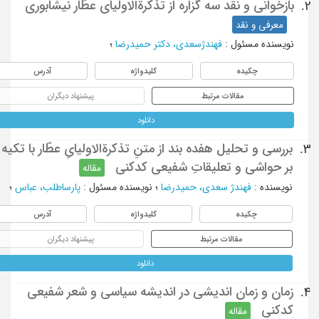
بازخوانی و نقد سه گزاره از تذکرة‌الاولیای عطّار نیشابوری
2.
معرفی و نقد
نویسنده مسئول
:
فهندژسعدی، دکتر حمیدرضا
؛
چکیده
کلیدواژه
آدرس
مقالات مرتبط
پیشنهاد دیگران
دانلود
بررسی و تحلیل هفده بند از متنِ تذکرةالاولیایِ عطّار با تکیه
3.
بر حواشی و تعلیقاتِ شفیعی کدکنی
مقاله
نویسنده
:
فهندژ سعدی، حمیدرضا
؛
نویسنده مسئول
:
پارساطلب، عباس
؛
چکیده
کلیدواژه
آدرس
مقالات مرتبط
پیشنهاد دیگران
دانلود
زمان و زمان اندیشی در اندیشه سیاسی و شعر شفیعی
4.
کدکنی
مقاله