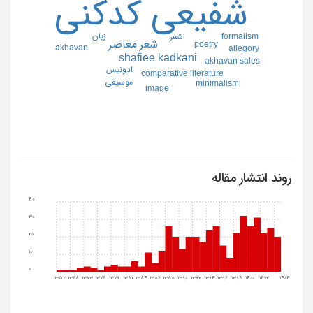
شفيعي كدكني
زبان
شعر
formalism
شعر معاصر
poetry
akhavan
allegory
shafiee kadkani
akhavan sales
ادونيس
comparative literature
موسيقي
minimalism
image
روند انتشار مقاله
40
30
20
10
0
1352
1368
1373
1376
1379
1381
1384
1386
1388
1390
1392
1394
1396
1398
1400
1402
1404