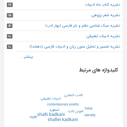
نشریه کتاب ماه ادبیات
19
نشریه شعر پژوهی
15
نشریه سبک شناسی نظم و نثر فارسی (بهار ادب)
14
نشریه ادبیات تطبیقی
10
نشریه تفسیر و تحلیل متون زبان و ادبیات فارسی (دهخدا)
10
کلیدواژه های مرتبط
الادب المقارن
ادبيات تطبيقي
contemporary poetry
halaj
اسطوره
اخوان ثالث
shafii kadkani
identity
myth
shafiei kadkani