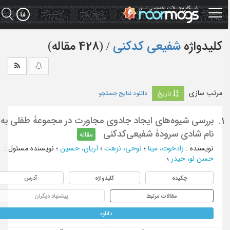
Ski
t
mai
conten
کلیدواژه
شفیعی کدکنی
‏/ (428 مقاله)
مرتب سازی
دانلود نتایج جستجو
تاریخ
بررسی شیوه‌های ایجاد جادوی مجاورت در مجموعۀ طفلی به
1.
نام شادی سرودۀ شفیعی‌کدکنی
مقاله
نویسنده
:
زادخوت، مینا
؛
نوحی، نزهت
؛
آریان، حسین
؛
نویسنده مسئول
:
حسن لو، حیدر
؛
چکیده
کلیدواژه
آدرس
مقالات مرتبط
پیشنهاد دیگران
دانلود