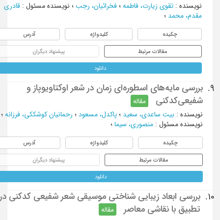
نویسنده
:
تقوی زیارت، فاطمه
؛
فخرائیان، رجب
؛
نویسنده مسئول
:
قادری
مقدم، محمد
؛
چکیده
کلیدواژه
آدرس
مقالات مرتبط
پیشنهاد دیگران
دانلود
بررسی مایه‌های اسطوره‌ای زمان در شعر اوکتاویوپاز و
9.
شفیعی‌کدکنی
مقاله
نویسنده
:
بیت ساعدی، سعید
؛
پاکدل، مسعود
؛
رحمانیان کوشککی، فرزانه
؛
نویسنده مسئول
:
منصوری، سیما
؛
چکیده
کلیدواژه
آدرس
مقالات مرتبط
پیشنهاد دیگران
دانلود
بررسی ابعاد زیبایی شناختی موسیقی شعر شفیعی کدکنی در
10.
تطبیق با نقاشی معاصر
مقاله