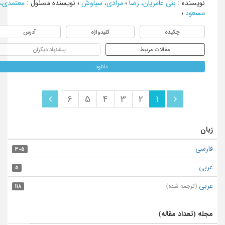
نویسنده
:
بنی عامریان، رضا
؛
مرادی، سیاوش
؛
نویسنده مسئول
:
معتمدی،
مسعود
؛
چکیده
کلیدواژه
آدرس
مقالات مرتبط
پیشنهاد دیگران
دانلود
6
5
4
3
2
1
زبان
فارسی
305
عربی
5
عربی
(ترجمه شده)
118
مجله (تعداد مقاله)