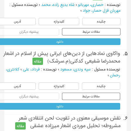
نویسنده
:
حصاری، مهربانو
؛
شاه بدیع زاده، محمد
؛
نویسنده مسئول
:
مهربان قزل حصار، جواد
؛
چکیده
کلیدواژه
آدرس
مقالات مرتبط
پیشنهاد دیگران
دانلود
واکاوی نمادهایی از دین‌های ایرانی پیش از اسلام در اشعار
5.
محمدرضا شفیعی کدکنی(م.سرشک)
مقاله
نویسنده مسئول
:
سپه وندی، مسعود
؛
نویسنده
:
فرداد، علی
؛
کلانتری،
رحمان
؛
چکیده
کلیدواژه
آدرس
مقالات مرتبط
پیشنهاد دیگران
دانلود
نقش موسیقی معنوی در تقویت لحن انتقادی شعر
6.
مشروطه؛ تحلیل موردی اشعار میرزاده عشقی
مقاله