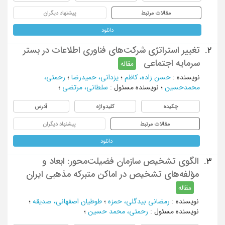
مقالات مرتبط
پیشنهاد دیگران
دانلود
تغییر استراتژی شرکت‌های فناوری اطلاعات در بستر
2.
سرمایه اجتماعی
مقاله
نویسنده
:
حسن زاده، کاظم
؛
یزدانی، حمیدرضا
؛
رحمتی،
محمدحسین
؛
نویسنده مسئول
:
سلطانی، مرتضی
؛
چکیده
کلیدواژه
آدرس
مقالات مرتبط
پیشنهاد دیگران
دانلود
الگوی تشخیص سازمان فضیلت‌محور: ابعاد و
3.
مؤلفه‌های تشخیص در اماکن متبرکه مذهبی ایران
مقاله
نویسنده
:
رمضانی بیدگلی، حمزه
؛
طوطیان اصفهانی، صدیقه
؛
نویسنده مسئول
:
رحمتی، محمد حسین
؛