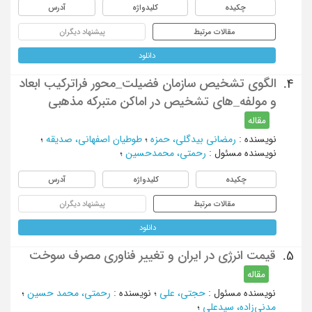
چکیده
کلیدواژه
آدرس
مقالات مرتبط
پیشنهاد دیگران
دانلود
الگوی تشخیص سازمان فضیلت_محور فراترکیب ابعاد
4.
و مولفه_های تشخیص در اماکن متبرکه مذهبی
مقاله
نویسنده
:
رمضانی بیدگلی، حمزه
؛
طوطیان اصفهانی، صدیقه
؛
نویسنده مسئول
:
رحمتی، محمدحسین
؛
چکیده
کلیدواژه
آدرس
مقالات مرتبط
پیشنهاد دیگران
دانلود
قیمت انرژی در ایران و تغییر فناوری مصرف سوخت
5.
مقاله
نویسنده مسئول
:
حجتی، علی
؛
نویسنده
:
رحمتی، محمد حسین
؛
مدنی‌زاده، سیدعلی
؛