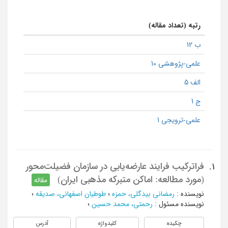
رتبه (تعداد مقاله)
ب 12
علمی-پژوهشی 10
الف 5
ج 1
علمی-ترویجی 1
فراترکیب فرایند عارضه‌یابی در سازمان فضیلت‌محور
1.
(مورد مطالعه: اماکن متبرکه مذهبی ایران)
مقاله
نویسنده
:
رمضانی بیدگلی، حمزه
؛
طوطیان اصفهانی، صدیقه
؛
نویسنده مسئول
:
رحمتی، محمد حسین
؛
چکیده
کلیدواژه
آدرس