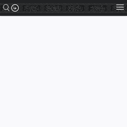
Ski
t
mai
conten