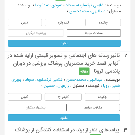
نویسنده
:
غلامی ترکسلویه، سجاد
؛
عبودی، عبدالرضا
؛
نویسنده
مسئول
:
عبداللهی، محمدحسن
؛
چکیده
کلیدواژه
آدرس
مقالات مرتبط
پیشنهاد دیگران
دانلود
تاثیر رسانه های اجتماعی و تصویر قیمتی ارایه شده در
2.
آنها بر قصد خرید مشتریان پوشاک ورزشی در دوران
پاندمی کرونا
مقاله
نویسنده
:
عبداللهی، محمدحسن
؛
غلامی ترکسلویه، سجاد
؛
بویری
شمی، رویا
؛
نویسنده مسئول
:
زارعیان، حسین
؛
چکیده
کلیدواژه
آدرس
مقالات مرتبط
پیشنهاد دیگران
دانلود
پیامدهای تنفر از برند در استفاده کنندگان از پوشاک
3.