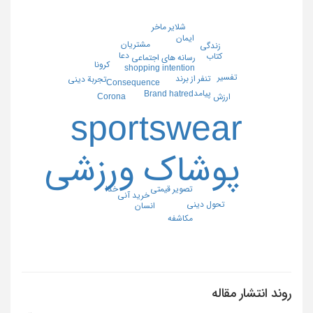
شلایر ماخر
ایمان
مشتریان
زندگی
دعا
کتاب
رسانه های اجتماعی
کرونا
shopping intention
تفسیر
تنفر از برند
تجربة دینی
Consequence
پیامد
Brand hatred
Corona
ارزش
sportswear
پوشاک ورزشی
تصویر قیمتی
خدا
خرید آنی
تحول دینی
انسان
مکاشفه
روند انتشار مقاله