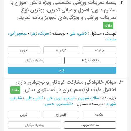
بسته تمرینات ورزشی تخصصی ویژه دانش آموزان با
2.
سندرم داون: اصول و مبانی تمرین، بهترین نوع
تمرینات ورزشی و ویژگی‌های تجویز برنامه تمرینی
مقاله
نویسنده مسئول
:
کاشی، علی
؛
نویسنده
:
سرلک، زهرا
؛
عباسپورآنی،
ملیحه
؛
چکیده
کلیدواژه
آدرس
مقالات مرتبط
پیشنهاد دیگران
دانلود
موانع خانوادگی مشارکت کودکان و نوجوانان دارای
3.
اختلال طیف اوتیسم ایران در فعالیتهای بدنی
مقاله
نویسنده
:
سالار، سروین
؛
لیبرمن، لورن جی
؛
کاشی، علی
؛
شفیعی،
شهرام
؛
نویسنده مسئول
:
دانشمندی، حسن
؛
چکیده
کلیدواژه
آدرس
مقالات مرتبط
پیشنهاد دیگران