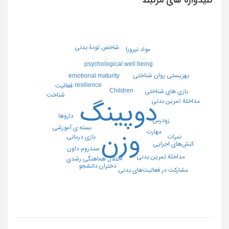
شاخص تودۀ بدنی
مواد نیروزا
psychological well being
بهزیستی روان شناختی
emotional maturity
resilience
فعالیت
Children
بازی های شناختی
شناخت
مداخلة تمرین بدنی
دوپینگ
داروها
زودرس
بسته ی آموزشی
وزن
مهارت
نمرات
بازی درمانی
کنش‎های اجرایی
سندروم داون
مداخلة تمرین بدنی
اختلال هماهنگی رشدی
دختران دانشجو
مشارکت در فعالیت‌های بدنی