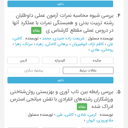
دانلود
بررسی شیوه محاسبه نمرات آزمون عملی داوطلبان
4.
رشته تربیت بدنی و همبستگی نمرات با عملکرد آنها
در دروس عملی مقطع کارشناس ی
مقاله
نویسنده مسئول
:
شریعت زاده جنیدی، محمد
؛
نویسنده
:
کاشی،
علی
؛
کاظم نژاد، انوشیروان
؛
برهانی کاخکی، زهره
؛
سرلک، زهرا
؛
روحانی، هادی
؛
چکیده
کلیدواژه
آدرس
مقالات مرتبط
پیشنهاد دیگران
دانلود
بررسی رابطه بین تاب آوری و بهزیستی روان‌شناختی
5.
ورزشکاران رشته‌های انفرادی با نقش میانجی استرس
ادراک شده
مقاله
نویسنده
:
کرمی، شادی
؛
کاشی، علی
؛
نویسنده مسئول
:
ملانوروزی، کیوان
؛