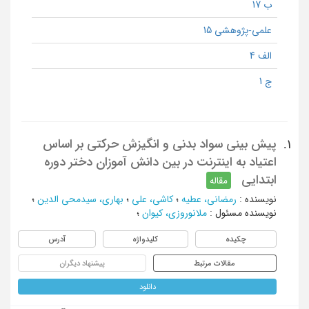
ب 17
علمی-پژوهشی 15
الف 4
ج 1
پیش بینی سواد بدنی و انگیزش حرکتی بر اساس
1.
اعتیاد به اینترنت در بین دانش آموزان دختر دوره
ابتدایی
مقاله
نویسنده
:
رمضانی، عطیه
؛
کاشی، علی
؛
بهاری، سیدمحی الدین
؛
نویسنده مسئول
:
ملانوروزی، کیوان
؛
چکیده
کلیدواژه
آدرس
مقالات مرتبط
پیشنهاد دیگران
دانلود