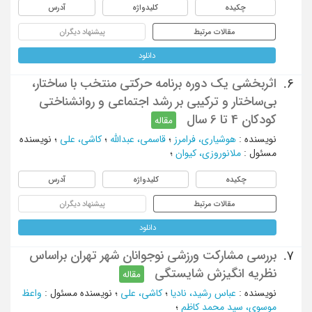
چکیده
کلیدواژه
آدرس
مقالات مرتبط
پیشنهاد دیگران
دانلود
اثربخشی یک دوره برنامه حرکتی منتخب با ساختار،
6.
بی‌ساختار و ترکیبی بر رشد اجتماعی و روانشناختی
کودکان 4 تا 6 سال
مقاله
نویسنده
:
هوشیاری، فرامرز
؛
قاسمی، عبدالله
؛
کاشی، علی
؛
نویسنده
مسئول
:
ملانوروزی، کیوان
؛
چکیده
کلیدواژه
آدرس
مقالات مرتبط
پیشنهاد دیگران
دانلود
بررسی مشارکت ورزشی نوجوانان شهر تهران براساس
7.
نظریه انگیزش شایستگی
مقاله
نویسنده
:
عباس رشید، نادیا
؛
کاشی، علی
؛
نویسنده مسئول
:
واعظ
موسوی، سید محمد کاظم
؛