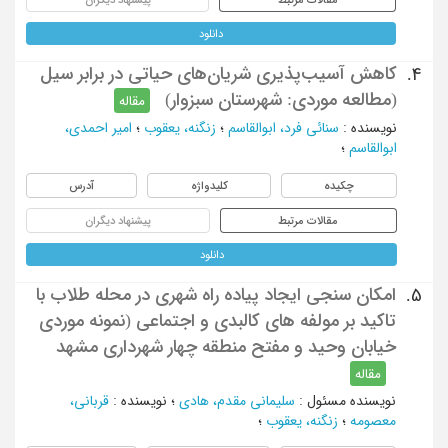
دانلود
کاهش آسیب‌پذیری شریان‌های حیاتی در برابر سیل
4.
(مطالعه موردی: شهرستان سبزوار)
مقاله
نویسنده
:
سنائی فرد، ابوالقاسم
؛
زنگنه، یعقوب
؛
امیر احمدی،
ابوالقاسم
؛
چکیده
کلیدواژه
آدرس
مقالات مرتبط
پیشنهاد دیگران
دانلود
امکان سنجی ایجاد پیاده راه شهری در محله طلاب با
5.
تاکید بر مولفه های کالبدی و اجتماعی (نمونه موردی
خیابان وحید و مفتح منطقه چهار شهرداری مشهد
مقاله
نویسنده مسئول
:
سلیمانی مقدم، هادی
؛
نویسنده
:
قربانی،
معصومه
؛
زنگنه، یعقوب
؛