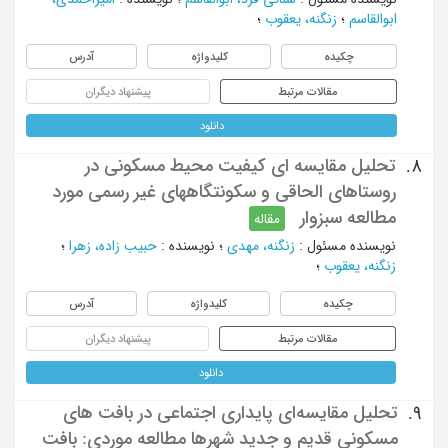
ابوالقاسم
؛
زنگنه، یعقوب
؛
چکیده
کلیدواژه
آدرس
مقالات مرتبط
پیشنهاد دیگران
دانلود
تحلیل مقایسه ای کیفیت محیط مسکونی در
8.
روستاهای الحاقی و سکونتگاههای غیر رسمی مورد
مطالعه سبزوار
مقاله
نویسنده مسئول
:
زنگنه، مهدی
؛
نویسنده
:
حبیب زاده، زهرا
؛
زنگنه، یعقوب
؛
چکیده
کلیدواژه
آدرس
مقالات مرتبط
پیشنهاد دیگران
دانلود
تحلیل مقایسه‌ای پایداری اجتماعی در بافت های
9.
مسکونی قدیم و جدید شهرها مطالعه موردی: بافت