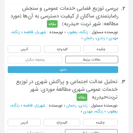
بررسی توزیع فضایی خدمات عمومی و سنجش
2.
رضایتمندی ساکنان از کیفیت دسترسی به آن‌ها (مورد
مطالعه: شهر تربت حیدریه)
مقاله
نویسنده مسئول
:
زنگنه، یعقوب
؛
نویسنده
:
شهریار، فاطمه
؛
زنگنه،
مهدی
؛
زندی، رحمان
؛
چکیده
کلیدواژه
آدرس
مقالات مرتبط
پیشنهاد دیگران
دانلود
تحلیل عدالت اجتماعی و پراکنش شهری در توزیع
3.
خدمات عمومی شهری مطالعۀ موردی: شهر
تربت‌حیدریه
مقاله
نویسنده مسئول
:
زندی، رحمان
؛
نویسنده
:
شهریار، فاطمه
؛
زنگنه،
یعقوب
؛
زنگنه، مهدی
؛
چکیده
کلیدواژه
آدرس
مقالات مرتبط
پیشنهاد دیگران