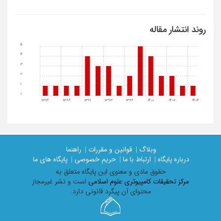
روند انتشار مقاله
5
4
3
2
1
0
1376
1386
1391
1393
1396
1400
1402
1404
وبلاگ |
قوانین و مقررات |
راهنما
درباره پایگاه |
ارتباط با ما |
حریم خصوصی |
پایگاه های ما
حقوق مادی و معنوی اين پايگاه متعلق به
مرکز تحقیقات کامپیوتری علوم اسلامی
است و نشر غیرمجاز
محتوای آن پیگرد قانونی دارد.