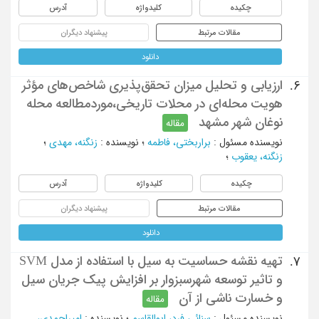
چکیده
کلیدواژه
آدرس
مقالات مرتبط
پیشنهاد دیگران
دانلود
ارزیابی و تحلیل میزان تحقق‌پذیری شاخص‌های مؤثر
6.
هویت محله‌ای در محلات تاریخی،موردمطالعه محله
نوغان شهر مشهد
مقاله
نویسنده مسئول
:
براربختی، فاطمه
؛
نویسنده
:
زنگنه، مهدی
؛
زنگنه، یعقوب
؛
چکیده
کلیدواژه
آدرس
مقالات مرتبط
پیشنهاد دیگران
دانلود
تهیه نقشه حساسیت به سیل با استفاده از مدل SVM
7.
و تاثیر توسعه شهرسبزوار بر افزایش پیک جریان سیل
و خسارت ناشی از آن
مقاله
نویسنده مسئول
:
سنائی فرد، ابوالقاسم
؛
نویسنده
:
امیراحمدی،