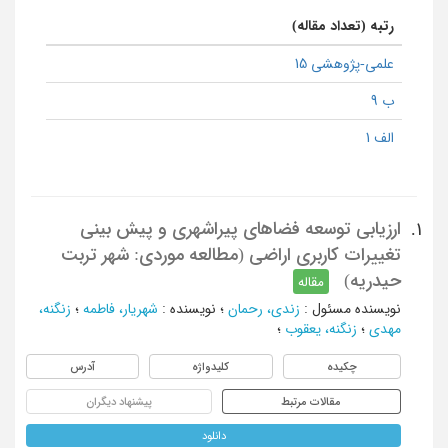
رتبه (تعداد مقاله)
علمی-پژوهشی 15
ب 9
الف 1
ارزیابی توسعه فضاهای پیراشهری و پیش بینی
1.
تغییرات کاربری اراضی (مطالعه موردی: شهر تربت
حیدریه)
مقاله
نویسنده مسئول
:
زندی، رحمان
؛
نویسنده
:
شهریار، فاطمه
؛
زنگنه،
مهدی
؛
زنگنه، یعقوب
؛
چکیده
کلیدواژه
آدرس
مقالات مرتبط
پیشنهاد دیگران
دانلود