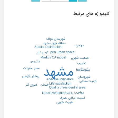
کلیدواژه های مرتبط
شهرستان خواف
منطقه چهار مشهد
مهاجرت
Spatial Distribution
گرد و غبار
peri urban space
Markov CA model
جمعیت شهری
ماتریس
تخریب
مشهد
محل سکونت
سکونتگاه‌ها
پوشش گیاهی
شهروندان
effective indicators
کیفیت مسکن
Life satisfaction
نیروی کار
خیابان
Quality of residential area
مهاجرت روستا
Rural Population
امنیت ادراکی تصرف
هویت شهری