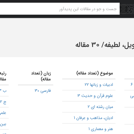
یل، لطیفه
/
30 مقاله
موضوع (تعداد مقاله)
زبان (تعداد
رتبه
مقاله)
مقال
ادبیات و زبانها 22
فارسی 30
ب 3
سی
علوم قرآن و حدیث 3
ج 2
میان رشته ای 2
علمی
ادیان، مذاهب و عرفان 1
بین ا
هنر و معماری 1