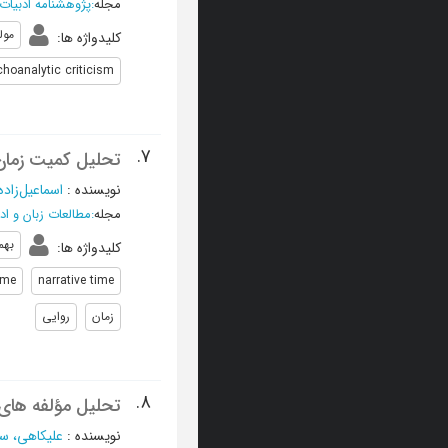
مجله
:
پژوهشنامه ادبیات
مول
کلیدواژه ها
:
hoanalytic criticism
7.
تحلیل کمیت زمان 
نویسنده
:
اسماعیل‌زاده
مجله
:
مطالعات زبان و اد
بهم
کلیدواژه ها
:
ime
narrative time
زمان
روایی
8.
تحلیل مؤلفه های
نویسنده
:
علیکاهی، س