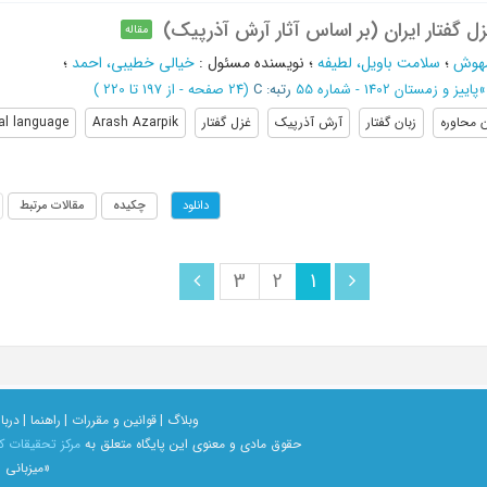
ل گفتار ایران (بر اساس آثار آرش آذرپیک)
مقاله
مهوش
؛
سلامت باویل، لطیفه
؛
نویسنده مسئول
:
خیالی خطیبی، احمد
؛
»
پاییز و زمستان 1402 - شماره 55
رتبه: C
(‎24 صفحه -
از 197 تا 220
)
ن محاوره
زبان گفتار
آرش آذرپیک
غزل گفتار
Arash Azarpik
al language
چکیده
مقالات مرتبط
دانلود
3
2
1
وبلاگ |
قوانین و مقررات |
راهنما |
دربار
حقوق مادی و معنوی اين پايگاه متعلق به
مرکز تحقیقات ک
«میزبانی