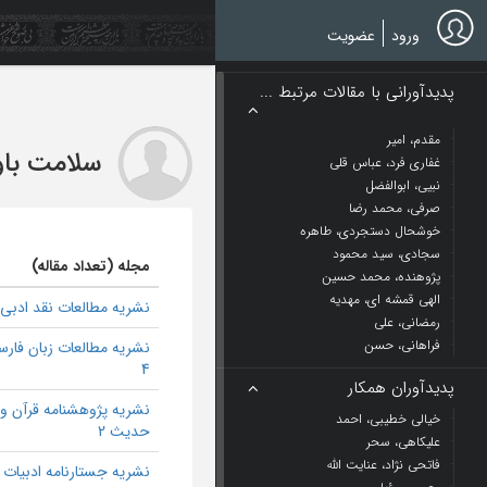
Ski
t
ورود
عضویت
mai
conten
پدیدآورانی با مقالات مرتبط ...
مقدم، امیر
سلامت باو
غفاری فرد، عباس قلی
نبیی، ابوالفضل
صرفی، محمد رضا
خوشحال دستجردی، طاهره
سجادی، سید محمود
مجله (تعداد مقاله)
پژوهنده، محمد حسین
الهی قمشه ای، مهدیه
نشریه مطالعات نقد ادبی 6
رمضانی، علی
فراهانی، حسن
نشریه مطالعات زبان فار
4
پدیدآوران همکار
نشریه پژوهشنامه قرآن و
خیالی خطیبی، احمد
حدیث 2
علیکاهی، سحر
فاتحی نژاد، عنایت الله
نشریه جستارنامه ادبیات