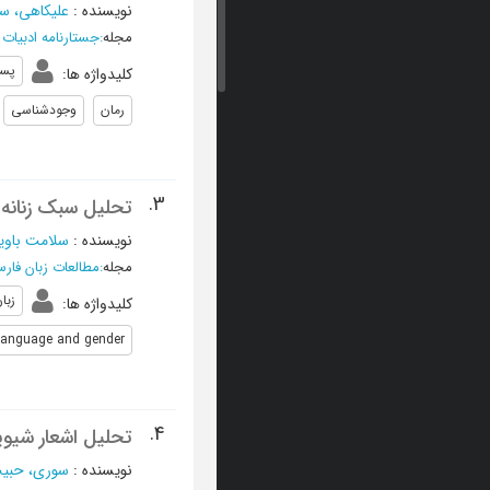
نویسنده
:
علیکاهی، س
مجله
:
جستارنامه ادبیات
پست
کلیدواژه ها
:
رمان
وجودشناسی
3.
تحلیل سبک زنانه 
نویسنده
:
سلامت باویل
مجله
:
مطالعات زبان فار
زبا
کلیدواژه ها
:
Language and gender
4.
تحلیل اشعار شیوی
نویسنده
:
سوری، حبیب