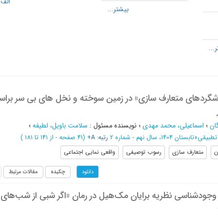
الف 1
شگردهای متعارف سازي» در زمين سوخته و نخل های بی سر برا
ان
؛
اسماعیلی، محمد مهدی
؛
نویسنده مسئول
:
سلامت باویل، لطیفه
؛
 تطبیقی
»
تابستان 1404، سال نهم - شماره 2
رتبه: A+
(‎41 صفحه -
از 141 تا 181
)
ن
متعارف سازی
رسوب توصیفی
واقعی نمایی اجتماعی
چکیده
مقالات مرتبط
دانلود
وجودشناسی نظریه برایان مک‌هیل در رمان «اگر شبی از شب‌های