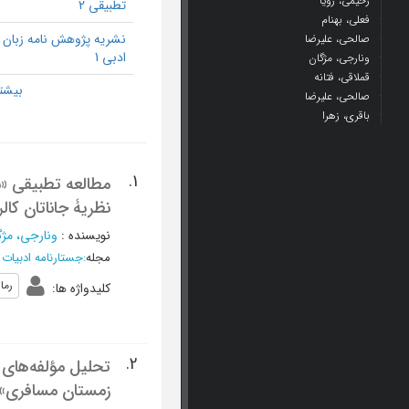
رحیمی، رؤیا
تطبیقی 2
فعلی، بهنام
نشریه پژوهش نامه زبان
صالحی، علیرضا
ادبی 1
ونارجی، مژگان
قملاقی، فتانه
صالحی، علیرضا
باقری، زهرا
1.
مطالعه تطبیقی «
نظریۀ جاناتان کالر
نویسنده
:
ونارجی، مژگ
مجله
:
جستارنامه ادبیات
رما
کلیدواژه ها
:
2.
تحلیل مؤلفه‌های 
زمستان مسافری»