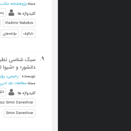
مجله
:
پژوهشنامه مکتب 
پست
کلیدواژه ها
:
Vladimir Nabokov
ناباکوف
مؤلفه‌های
9.
سبک شناسی تطبیقی
دانشور» و «شیوا ار
نویسنده
:
رحیمی، رؤیا
مجله
:
مطالعات نقد ادبی
الگ
کلیدواژه ها
:
toui Simin Daneshvar
Simin Daneshvar