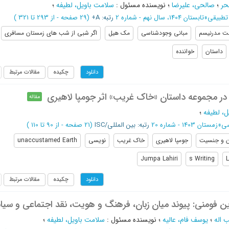
حر
؛
صالحی، علیرضا
؛
نویسنده مسئول
:
سلامت باویل، لطیفه
؛
 تطبیقی
»
تابستان 1404، سال نهم - شماره 2
رتبه: A+
(‎29 صفحه -
از 293 تا 321
)
 مدرنیسم
مبانی وجودشناسی
مک هیل
اگر شبی از شب های زمستان مسافری
داستان
خواننده
چکیده
مقالات مرتبط
دانلود
در مجموعه داستان «خاک غریب» اثر جومپا لاهیری
مقاله
، لطیفه
؛
سی
»
زمستان 1403 - شماره 20
رتبه: بین المللی/ISC
(‎21 صفحه -
از 90 تا 110
)
ن و جنسیت
جومپا لاهیری
خاک غریب
نویسی
unaccustamed Earth
Jumpa Lahiri
s Writing
چکیده
مقالات مرتبط
دانلود
ن فومنی: پیوند میان زبان، فرهنگ و هویت، نقد اجتماعی و سی
 اله
؛
یوسف فام، عالیه
؛
نویسنده مسئول
:
سلامت باویل، لطیفه
؛