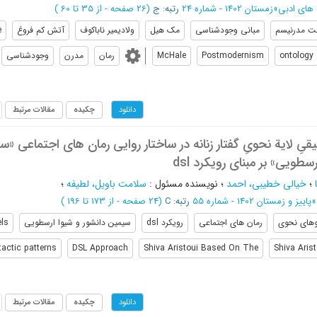
های ادبی
»
زمستان 1402 - شماره 24
رتبه: ج
(‎26 صفحه -
از 35 تا 60
)
 مدرنیسم
مبانی وجودشناسی
مک هیل
ولادیمیر ناباکوف
آتش کم فروغ
e
ontology
Postmodernism
McHale
رمان
مدرن
وجودشناسی
چکیده
مقالات مرتبط
دانلود
ِ لایة نحویِ گفتار زنانه در ساختار روایی رمان های اجتماعی «س
سطویی» بر مبنای رویکرد dsl
؛
خیالی خطیبی، احمد
؛
نویسنده مسئول
:
سلامت باویل، لطیفه
؛
»
پاییز و زمستان 1402 - شماره 55
رتبه: C
(‎24 صفحه -
از 173 تا 196
)
وهای نحوی
رمان های اجتماعی
رویکرد dsl
سیمین دانشور و شیوا ارسطویی
els
tactic patterns
DSL Approach
Shiva Aristoui Based On The
Shiva Aris
چکیده
مقالات مرتبط
دانلود