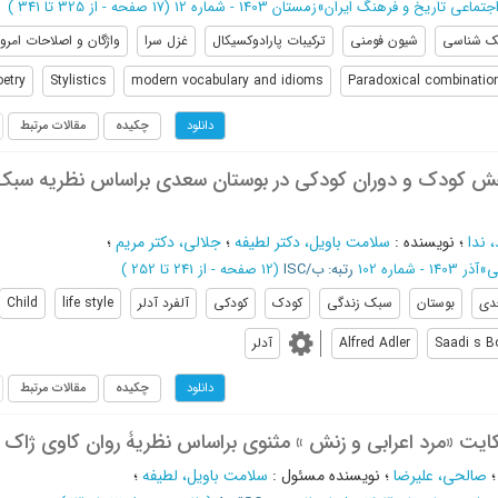
تماعی تاریخ و فرهنگ ایران
»
زمستان 1403 - شماره 12
(‎17 صفحه -
از 325 تا 341
)
ک شناسی
شیون فومنی
ترکیبات پارادوکسیکال
غزل سرا
واژگان و اصلاحات امرو
oetry
Stylistics
modern vocabulary and idioms
Paradoxical combinatio
چکیده
مقالات مرتبط
دانلود
قش کودک و دوران کودکی در بوستان سعدی براساس نظریه سبک
، ندا
؛
نویسنده
:
سلامت باویل، دکتر لطیفه
؛
جلالی، دکتر مریم
؛
ی
»
آذر 1403 - شماره 102
رتبه: ب/ISC
(‎12 صفحه -
از 241 تا 252
)
دی
بوستان
سبک زندگی
کودک
کودکی
آلفرد آدلر
life style
Child
Saadi s B
Alfred Adler
آدلر
چکیده
مقالات مرتبط
دانلود
یت «مرد اعرابی و زنش » مثنوی براساس نظریۀ روان کاوی ژاک ل
صالحی، علیرضا
؛
نویسنده مسئول
:
سلامت باویل، لطیفه
؛