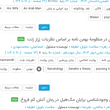
 تعلیمی
»
تابستان 1403 - شماره 62
رتبه: A+/ISC
(‎26 صفحه -
از 111 تا 136
)
وی
لاکان
نقد روانکاوانه
مرد اعرابی و زنش
An Arab Man
His Wife
n
Molavi
psyc
چکیده
مقالات مرتبط
دانلود
در منظومۀ بهمن نامه بر اساس نظریات ژرار ژنت
مقاله
، زهره
؛
سلامت باویل، لطیفه
؛
نویسنده مسئول
:
اسماعیلی، محمدمهدی
؛
بیات غنایی
»
بهار 1403، سال چهاردهم - شماره 50
رتبه: A
(‎13 صفحه -
از 91 تا 103
)
ن نامه
روایت شناسی
زمان پریشی
زمان روایت
نظریات ژنت
mannameh
passing t
Genette s theory
Narratology
بهمن
منظومه
روایت
چکیده
مقالات مرتبط
دانلود
 وجودشناسی برایان مک‌هیل در رمان آتش کم فروغ
مقاله
حر
؛
صالحی، علیرضا
؛
نویسنده مسئول
:
سلامت باویل، لطیفه
؛