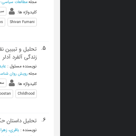
مجله
:
مطالعات سیاسی-اج
سب
کلیدواژه ها
:
ns
Shivan Fumani
5.
تحلیل و تبیین ن
زندگی آلفرد آدلر
نویسنده مسئول
:
عابد
مجله
:
رویش روان شناس
سع
کلیدواژه ها
:
oostan
Childhood
6.
تحلیل داستان حکا
نویسنده
:
باقری، زهرا
؛