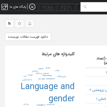
پایگاه های ما
دانلود فهرست مقالات نویسنده
کلیدواژه های مرتبط
 (تعداد
ه)
مقارنة
دشواژه
کوکب
پیامبران
احساس و عاطفه
افسانه
Narratology
متن
رابین لیکاف
humanism
His Wife
ساختارگرایی
Language and
-پژوهشی 2
gender
لمللی 1
رودکی
Insan’ Art
Colonialism