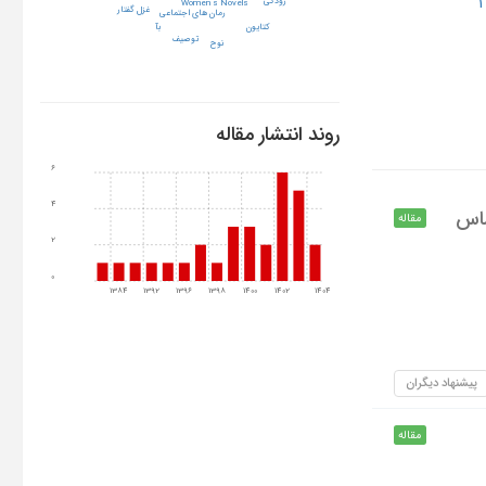
رودکی
Women s Novels
غزل گفتار
رمان های اجتماعی
کتایون
بآ
توصیف
نوح
روند انتشار مقاله
6
4
ساس
مقاله
2
0
1384
1392
1396
1398
1400
1402
1404
پیشنهاد دیگران
مقاله