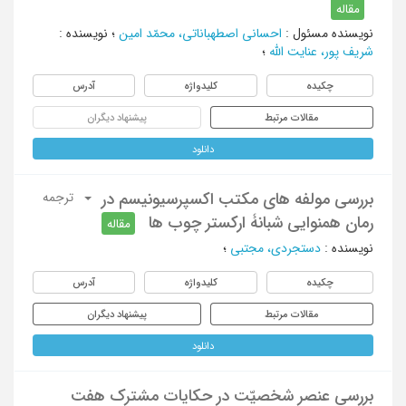
مقاله
نویسنده مسئول
:
احسانی اصطهباناتی، محمّد امین
؛
نویسنده
:
شریف پور، عنایت الله
؛
چکیده
کلیدواژه
آدرس
مقالات مرتبط
پیشنهاد دیگران
دانلود
بررسی مولفه های مکتب اکسپرسیونیسم در
ترجمه
رمان همنوایی شبانۀ ارکستر چوب ها
مقاله
نویسنده
:
دستجردی، مجتبی
؛
چکیده
کلیدواژه
آدرس
مقالات مرتبط
پیشنهاد دیگران
دانلود
بررسی عنصر شخصیّت در حکایات مشترک هفت