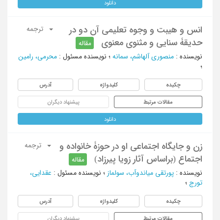
دانلود
انس و هیبت و وجوه تعلیمی آن دو در
ترجمه
حدیقۀ سنایی و مثنوی معنوی
مقاله
نویسنده
:
منصوری آلهاشم، سمانه
؛
نویسنده مسئول
:
محرمی، رامین
؛
چکیده
کلیدواژه
آدرس
مقالات مرتبط
پیشنهاد دیگران
دانلود
زن و جایگاه اجتماعی او در حوزۀ خانواده و
ترجمه
اجتماع (براساس آثار زویا پیرزاد)
مقاله
نویسنده
:
پورتقی میاندوآب، سولماز
؛
نویسنده مسئول
:
عقدایی،
تورج
؛
چکیده
کلیدواژه
آدرس
مقالات مرتبط
پیشنهاد دیگران