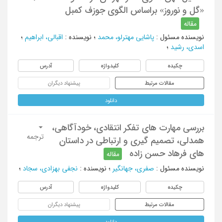
«گل و نوروز» براساس الگوی جوزف کمبل
مقاله
نویسنده مسئول
:
پاشایی مهترلو، محمد
؛
نویسنده
:
اقبالی، ابراهیم
؛
اسدی، رشید
؛
چکیده
کلیدواژه
آدرس
مقالات مرتبط
پیشنهاد دیگران
دانلود
بررسی مهارت های تفکر انتقادی، خودآگاهی،
ترجمه
همدلی، تصمیم گیری و ارتباطی در داستان
های فرهاد حسن زاده
مقاله
نویسنده مسئول
:
صفری، جهانگیر
؛
نویسنده
:
نجفی بهزادی، سجاد
؛
چکیده
کلیدواژه
آدرس
مقالات مرتبط
پیشنهاد دیگران
دانلود