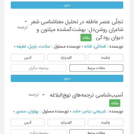
دانلود
تجلّی عنصر عاطفه در تحلیل معناشناسی شعر
ترجمه
شاعران روشن‌دل: بهشت‌گمشده میلتون و
دیوان رودکی
مقاله
نویسنده
:
قملاقی، فتانه
؛
نویسنده مسئول
:
سلامت باویل، لطیفه
؛
چکیده
کلیدواژه
آدرس
مقالات مرتبط
پیشنهاد دیگران
دانلود
آسیب‌شناسی ترجمه‌های نهج‌البلاغه
ترجمه
مقاله
نویسنده
:
شریعتی نیاسر، حامد
؛
نویسنده مسئول
:
پهلوان، منصور
؛
چکیده
کلیدواژه
آدرس
مقالات مرتبط
پیشنهاد دیگران