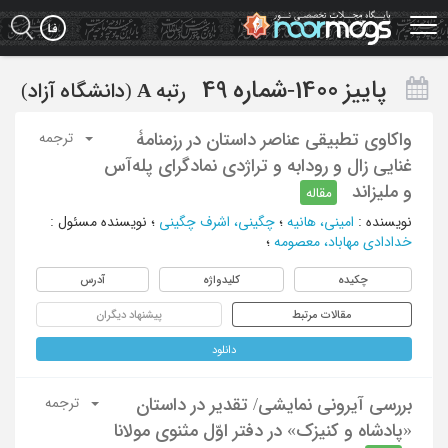
Ski
t
mai
conten
پاییز 1400-شماره 49
رتبه
A
(دانشگاه آزاد)
واکاوی تطبیقی عناصر داستان در رزمنامۀ
ترجمه
غنایی زال و رودابه و تراژدی نمادگرای پله‌آس
و ملیزاند
مقاله
نویسنده
:
امینی، هانیه
؛
چگینی، اشرف چگینی
؛
نویسنده مسئول
:
خدادادی مهاباد، معصومه
؛
چکیده
کلیدواژه
آدرس
مقالات مرتبط
پیشنهاد دیگران
دانلود
بررسی آیرونی نمایشی/ تقدیر در داستان
ترجمه
«پادشاه و کنیزک» در دفتر اوّل مثنوی مولانا