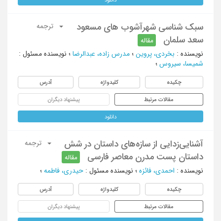
سبک شناسی شهرآشوب های مسعود
ترجمه
سعد سلمان
مقاله
نویسنده
:
بخردی، پروین
؛
مدرس زاده، عبدالرضا
؛
نویسنده مسئول
:
شمیسا، سیروس
؛
چکیده
کلیدواژه
آدرس
مقالات مرتبط
پیشنهاد دیگران
دانلود
آشنایی‌زدایی از سازه‌های داستان در شش
ترجمه
داستان پست مدرن معاصر فارسی
مقاله
نویسنده
:
احمدی، فائزه
؛
نویسنده مسئول
:
حیدری، فاطمه
؛
چکیده
کلیدواژه
آدرس
مقالات مرتبط
پیشنهاد دیگران