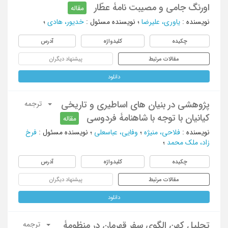
اورنگ جامی و مصیبت نامۀ عطّار
مقاله
نویسنده
:
یاوری، علیرضا
؛
نویسنده مسئول
:
خدیور، هادی
؛
چکیده
کلیدواژه
آدرس
مقالات مرتبط
پیشنهاد دیگران
دانلود
پژوهشی در بنیان های اساطیری و تاریخی
ترجمه
کیانیان با توجه با شاهنامۀ فردوسی
مقاله
نویسنده
:
فلاحی، منیژه
؛
وفایی، عباسعلی
؛
نویسنده مسئول
:
فرخ
زاد، ملک محمد
؛
چکیده
کلیدواژه
آدرس
مقالات مرتبط
پیشنهاد دیگران
دانلود
تحلیل کهن الگوی سفر قهرمان در منظومۀ
ترجمه