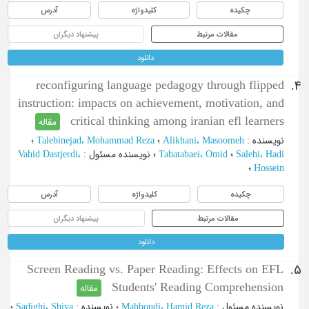
آدرس
کلیدواژه
چکیده
پیشنهاد دیگران
مقالات مرتبط
دانلود
reconfiguring language pedagogy through flipped
4.
instruction: impacts on achievement, motivation, and
critical thinking among iranian efl learners
مقاله
؛
Talebinejad، Mohammad Reza
؛
Alikhani، Masoomeh
:
نویسنده
Vahid Dastjerdi،
:
نویسنده مسئول
؛
Tabatabaei، Omid
؛
Salehi، Hadi
؛
Hossein
آدرس
کلیدواژه
چکیده
پیشنهاد دیگران
مقالات مرتبط
دانلود
Screen Reading vs. Paper Reading: Effects on EFL
5.
Students' Reading Comprehension
مقاله
؛
Sadighi، Shiva
:
نویسنده
؛
Mahboudi، Hamid Reza
:
نویسنده مسئول