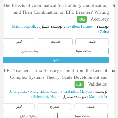
The Effects of Grammatical Scaffolding, Gamification,
9.
and Their Combination on EFL Learners' Writing
Accuracy
مقاله
Mahmoudabadi،
:
نویسنده مسئول
؛
Takallou، Fatemeh
:
نویسنده
؛
Zahra
آدرس
کلیدواژه
چکیده
پیشنهاد دیگران
مقالات مرتبط
دانلود
EFL Teachers’ Emo-Sensory Capital from the Lens of
10.
Complex Systems Theory: Scale Development and
Validation
مقاله
Jafarigohar،
؛
Pishghadam، Reza
؛
Sharafadini، Maryam
:
نویسنده
؛
Soleimani، Hasan
:
نویسنده مسئول
؛
Manoochehr
آدرس
کلیدواژه
چکیده
پیشنهاد دیگران
مقالات مرتبط