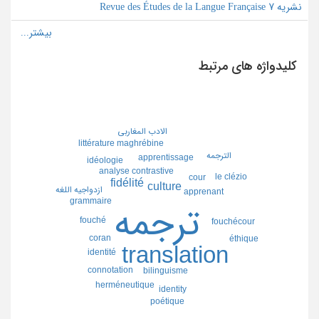
نشریه Revue des Études de la Langue Française 7
کلیدواژه های مرتبط
الادب المغاربي
littérature maghrébine
الترجمه
apprentissage
idéologie
analyse contrastive
le clézio
cour
fidélité
culture
ازدواجيه اللغه
apprenant
grammaire
ترجمه
fouché
fouchécour
coran
éthique
translation
identité
connotation
bilinguisme
herméneutique
identity
poétique