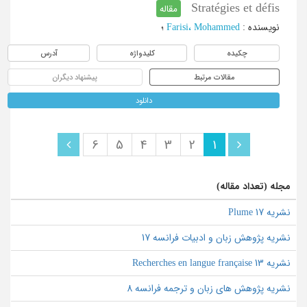
Stratégies et défis
مقاله
نویسنده
:
Farisi، Mohammed
؛
چکیده
کلیدواژه
آدرس
مقالات مرتبط
پیشنهاد دیگران
دانلود
6
5
4
3
2
1
مجله (تعداد مقاله)
نشریه Plume 17
نشریه پژوهش زبان و ادبیات فرانسه 17
نشریه Recherches en langue française 13
نشریه پژوهش های زبان و ترجمه فرانسه 8