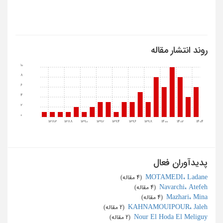
روند انتشار مقاله
10
8
6
4
2
0
1383
1388
1390
1392
1394
1396
1398
1400
1402
1404
پدیدآوران فعال
MOTAMEDI، Ladane
‏ (4 مقاله)
Navarchi، Atefeh
‏ (4 مقاله)
Mazhari، Mina
‏ (4 مقاله)
KAHNAMOUIPOUR، Jaleh
‏ (2 مقاله)
Nour El Hoda El Meliguy
‏ (2 مقاله)