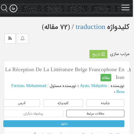
Ski
t
mai
conten
کلیدواژه
traduction
‏/ (72 مقاله)
مرتب سازی
تاریخ
La Réception De La Littérature Belge Francophone En
1.
Iran
مقاله
نویسنده
:
Ayati، Mahjabin
؛
نویسنده مسئول
:
Farsian، Mohammad
Reza
؛
چکیده
کلیدواژه
آدرس
مقالات مرتبط
پیشنهاد دیگران
دانلود