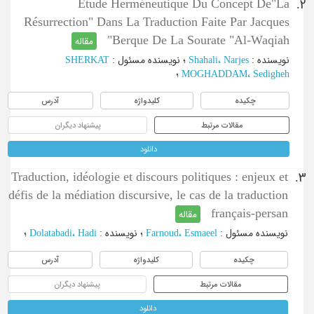
Étude Herméneutique Du Concept De"La
2.
Résurrection" Dans La Traduction Faite Par Jacques
Berque De La Sourate "Al-Waqiah"
مقاله
نویسنده
:
Shahali، Narjes
؛
نویسنده مسئول
:
SHERKAT
MOGHADDAM، Sedigheh
؛
چکیده
کلیدواژه
آدرس
مقالات مرتبط
پیشنهاد دیگران
دانلود
Traduction, idéologie et discours politiques : enjeux et
3.
défis de la médiation discursive, le cas de la traduction
français-persan
مقاله
نویسنده مسئول
:
Farnoud، Esmaeel
؛
نویسنده
:
Dolatabadi، Hadi
؛
چکیده
کلیدواژه
آدرس
مقالات مرتبط
پیشنهاد دیگران
دانلود