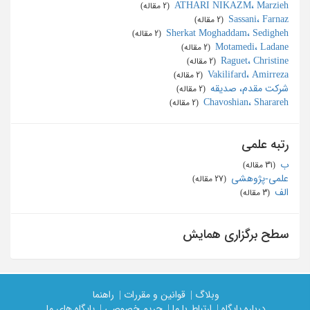
ATHARI NIKAZM، Marzieh
‏ (2 مقاله)
Sassani، Farnaz
‏ (2 مقاله)
Sherkat Moghaddam، Sedigheh
‏ (2 مقاله)
Motamedi، Ladane
‏ (2 مقاله)
Raguet، Christine
‏ (2 مقاله)
Vakilifard، Amirreza
‏ (2 مقاله)
شرکت مقدم، صدیقه
‏ (2 مقاله)
Chavoshian، Sharareh
‏ (2 مقاله)
رتبه علمی
ب
‏ (31 مقاله)
علمی-پژوهشی
‏ (27 مقاله)
الف
‏ (3 مقاله)
سطح برگزاری همایش
وبلاگ |
قوانین و مقررات |
راهنما
درباره پایگاه |
ارتباط با ما |
حریم خصوصی |
پایگاه های ما