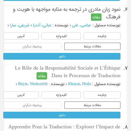
نمود زبان مادری در ترجمه به مثابه مواجهه با هویت و
6.
فرهنگ
مقاله
نویسنده مسئول
:
عباسی، علی
؛
نویسنده
:
عبائی، آندیا
؛
شریفی، سارا
؛
چکیده
کلیدواژه
آدرس
مقالات مرتبط
پیشنهاد دیگران
دانلود
Le Rôle de la Responsabilité Sociale et L’Éthique
7.
Dans le Processus de Traduction
مقاله
نویسنده مسئول
:
Khayat، Hoda
؛
نویسنده
:
Bayat، Shokoufeh
؛
چکیده
کلیدواژه
آدرس
مقالات مرتبط
پیشنهاد دیگران
دانلود
Apprendre Pour la Traduction : Explorer l’Impact de
8.