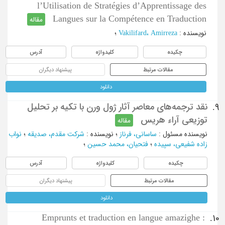
l’Utilisation de Stratégies d’Apprentissage des
Langues sur la Compétence en Traduction
مقاله
نویسنده
:
Vakilifard، Amirreza
؛
چکیده
کلیدواژه
آدرس
مقالات مرتبط
پیشنهاد دیگران
دانلود
نقد ترجمه‌های معاصر آثار ژول ورن با تکیه بر تحلیل
9.
توزیعی آراء هریس
مقاله
نویسنده مسئول
:
ساسانی، فرناز
؛
نویسنده
:
شرکت مقدم، صدیقه
؛
نواب
زاده شفیعی، سپیده
؛
فتحیان، محمد حسین
؛
چکیده
کلیدواژه
آدرس
مقالات مرتبط
پیشنهاد دیگران
دانلود
Emprunts et traduction en langue amazighe :
10.