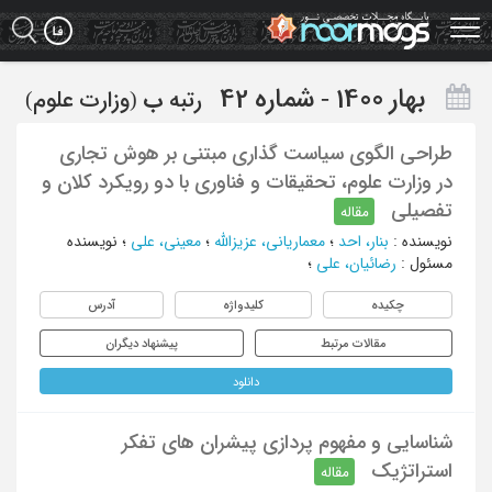
Ski
t
mai
conten
بهار 1400 - شماره 42
رتبه
ب
(وزارت علوم)
طراحی الگوی سیاست گذاری مبتنی بر هوش تجاری
در وزارت علوم، تحقیقات و فناوری با دو رویکرد کلان و
تفصیلی
مقاله
نویسنده
:
بنار، احد
؛
معماریانی، عزیزالله
؛
معینی، علی
؛
نویسنده
مسئول
:
رضائیان، علی
؛
چکیده
کلیدواژه
آدرس
مقالات مرتبط
پیشنهاد دیگران
دانلود
شناسایی و مفهوم پردازی پیشران های تفکر
استراتژیک
مقاله