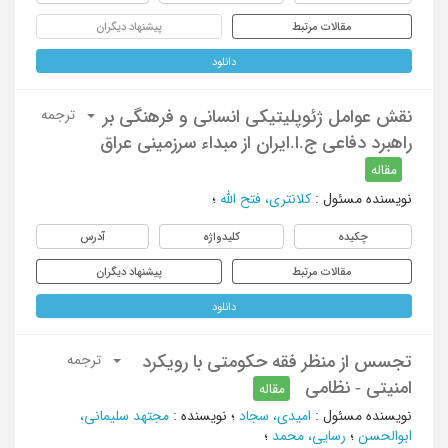
مقالات مرتبط
پیشنهاد دیگران
دانلود
نقش عوامل ژئوپلیتیکی انسانی و فرهنگی بر
ترجمه
راهبرد دفاعی ج.ا.ایران از مبداء سرزمینی عراق
مقاله
نویسنده مسئول
:
کلانتری، فتح الله
؛
چکیده
کلیدواژه
آدرس
مقالات مرتبط
پیشنهاد دیگران
دانلود
تجسس از منظر فقه حکومتی با رویکرد
ترجمه
امنیتی - نظامی
مقاله
نویسنده مسئول
:
امیدی، سجاد
؛
نویسنده
:
مجتهد سلیمانی،
ابوالحسن
؛
رسایی، محمد
؛