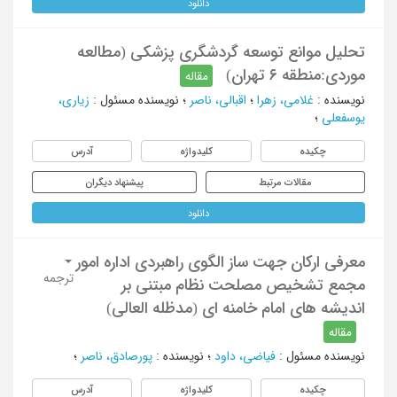
دانلود
تحلیل موانع توسعه گردشگری پزشکی (مطالعه
موردی:منطقه ۶ تهران)
مقاله
نویسنده
:
غلامی، زهرا
؛
اقبالی، ناصر
؛
نویسنده مسئول
:
زیاری،
یوسفعلی
؛
چکیده
کلیدواژه
آدرس
مقالات مرتبط
پیشنهاد دیگران
دانلود
معرفی ارکان جهت ساز الگوی راهبردی اداره امور
ترجمه
مجمع تشخیص مصلحت نظام مبتنی بر
اندیشه های امام خامنه ای (مدظله العالی)
مقاله
نویسنده مسئول
:
فیاضی، داود
؛
نویسنده
:
پورصادق، ناصر
؛
چکیده
کلیدواژه
آدرس