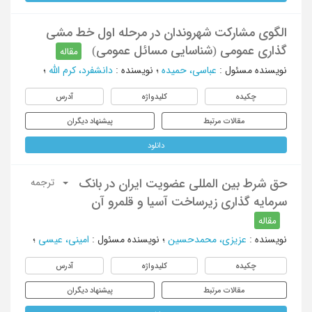
الگوی مشارکت شهروندان در مرحله اول خط مشی
گذاری عمومی (شناسایی مسائل عمومی)
مقاله
نویسنده مسئول
:
عباسی، حمیده
؛
نویسنده
:
دانشفرد، کرم الله
؛
چکیده
کلیدواژه
آدرس
مقالات مرتبط
پیشنهاد دیگران
دانلود
حق شرط بین المللی عضویت ایران در بانک
ترجمه
سرمایه گذاری زیرساخت آسیا و قلمرو آن
مقاله
نویسنده
:
عزیزی، محمدحسین
؛
نویسنده مسئول
:
امینی، عیسی
؛
چکیده
کلیدواژه
آدرس
مقالات مرتبط
پیشنهاد دیگران