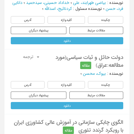
نویسنده
:
بیاضی طهرابند، علی
؛
خداداد حسینی، سیدحمید
؛
دانایی
فرد، حسن
؛
نویسنده مسئول
:
کردنائیج، اسدالله
؛
چکیده
کلیدواژه
آدرس
مقالات مرتبط
پیشنهاد دیگران
دانلود
دولت حائل و ثبات سیاسی(مورد
ترجمه
مطالعه:عراق)
مقاله
نویسنده
:
بیوک، محسن
؛
چکیده
کلیدواژه
آدرس
مقالات مرتبط
پیشنهاد دیگران
دانلود
الگوی چابکی سازمانی در آموزش عالی کشاورزی ایران
با رویکرد گرندد تئوری
مقاله