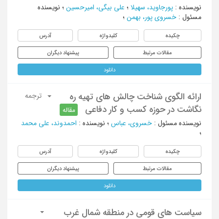
نویسنده
:
پورجاوید، سهیلا
؛
علی بیگی، امیرحسین
؛
نویسنده
مسئول
:
خسروی پور، بهمن
؛
چکیده
کلیدواژه
آدرس
مقالات مرتبط
پیشنهاد دیگران
دانلود
ارائه الگوی شناخت چالش های تهیه ره
ترجمه
نگاشت در حوزه کسب و کار دفاعی
مقاله
نویسنده مسئول
:
خسروی، عباس
؛
نویسنده
:
احمدوند، علی محمد
؛
چکیده
کلیدواژه
آدرس
مقالات مرتبط
پیشنهاد دیگران
دانلود
سیاست های قومی در منطقه شمال غرب