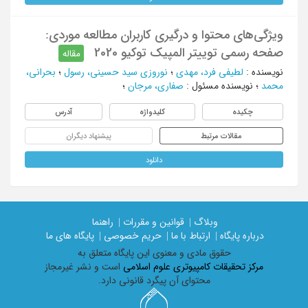
ویژگی‌های محتوا و درگیری کاربران مطالعه موردی:
صفحه رسمی توییتر المپیک توکیو 2020
مقاله
نویسنده
:
لطیفی فرد، مهدی
؛
نوروزی سید حسینی، رسول
؛
بحرانی،
محمد
؛
نویسنده مسئول
:
صفاری، مرجان
؛
چکیده
کلیدواژه
آدرس
مقالات مرتبط
پیشنهاد دیگران
دانلود
وبلاگ |
قوانین و مقررات |
راهنما
درباره پایگاه |
ارتباط با ما |
حریم خصوصی |
پایگاه های ما
حقوق مادی و معنوی اين پايگاه متعلق به
مرکز تحقیقات کامپیوتری علوم اسلامی
است و نشر غیرمجاز
محتوای آن پیگرد قانونی دارد.