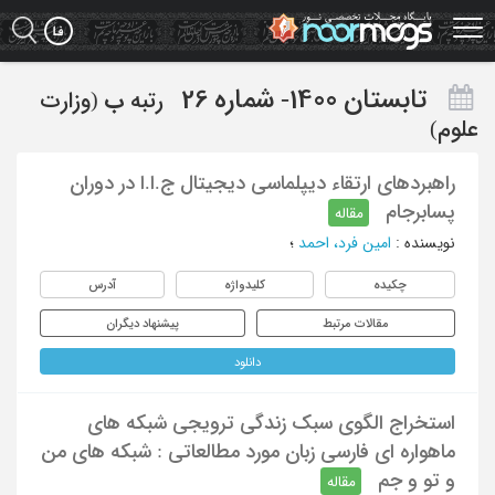
Ski
t
mai
conten
تابستان 1400- شماره 26
رتبه
ب
(وزارت
علوم)
راهبردهای ارتقاء دیپلماسی دیجیتال ج.ا.ا در دوران
پسابرجام
مقاله
نویسنده
:
امین فرد، احمد
؛
چکیده
کلیدواژه
آدرس
مقالات مرتبط
پیشنهاد دیگران
دانلود
استخراج الگوی سبک زندگی ترویجی شبکه های
ماهواره ای فارسی زبان مورد مطالعاتی : شبکه های من
و تو و جم
مقاله