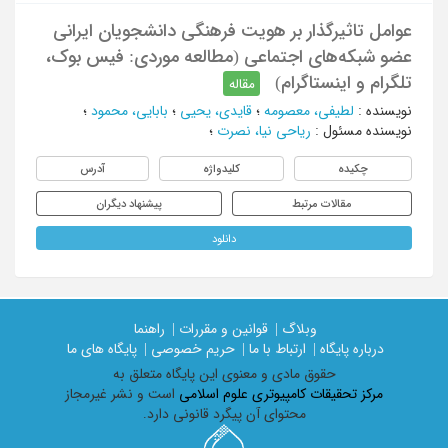
عوامل تاثیرگذار بر هویت فرهنگی دانشجویان ایرانی
عضو شبکه‌های اجتماعی (مطالعه موردی: فیس بوک،
تلگرام و اینستاگرام)
مقاله
نویسنده
:
لطیفی، معصومه
؛
قايدی، یحیی
؛
بابايی، محمود
؛
نویسنده مسئول
:
ریاحی نیا، نصرت
؛
چکیده
کلیدواژه
آدرس
مقالات مرتبط
پیشنهاد دیگران
دانلود
وبلاگ |
قوانین و مقررات |
راهنما
درباره پایگاه |
ارتباط با ما |
حریم خصوصی |
پایگاه های ما
حقوق مادی و معنوی اين پايگاه متعلق به
مرکز تحقیقات کامپیوتری علوم اسلامی
است و نشر غیرمجاز
محتوای آن پیگرد قانونی دارد.