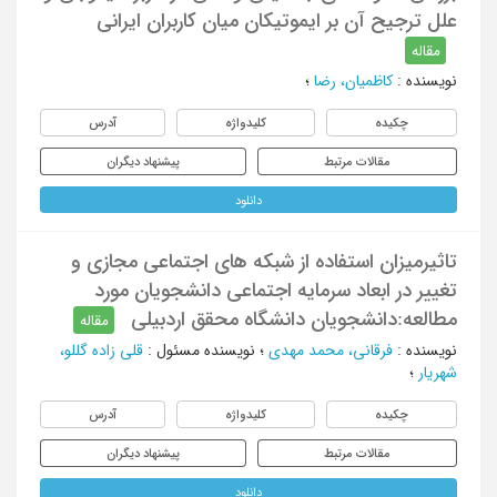
علل ترجیح آن‌ بر ایموتیکان میان کاربران ایرانی
مقاله
نویسنده
:
کاظمیان، رضا
؛
چکیده
کلیدواژه
آدرس
مقالات مرتبط
پیشنهاد دیگران
دانلود
تاثیرمیزان استفاده از شبکه های اجتماعی مجازی و
تغییر در ابعاد سرمایه اجتماعی دانشجویان مورد
مطالعه:دانشجویان دانشگاه محقق اردبیلی
مقاله
نویسنده
:
فرقانی، محمد مهدی
؛
نویسنده مسئول
:
قلی زاده گللو،
شهریار
؛
چکیده
کلیدواژه
آدرس
مقالات مرتبط
پیشنهاد دیگران
دانلود