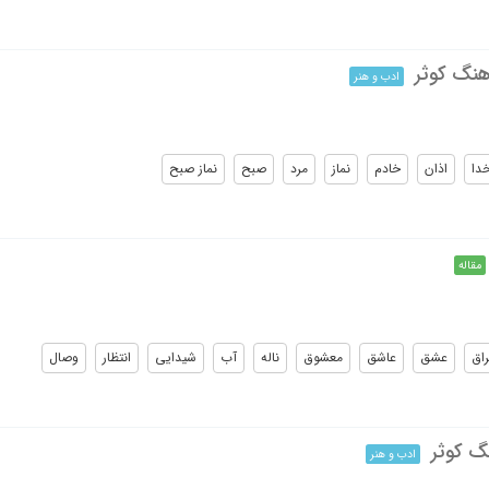
هنگ کوثر
ادب و هنر
دا
اذان
خادم
نماز
مرد
صبح
نماز صبح
مقاله
راق
عشق
عاشق
معشوق
ناله
آب
شیدایی
انتظار
وصال
گ کوثر
ادب و هنر