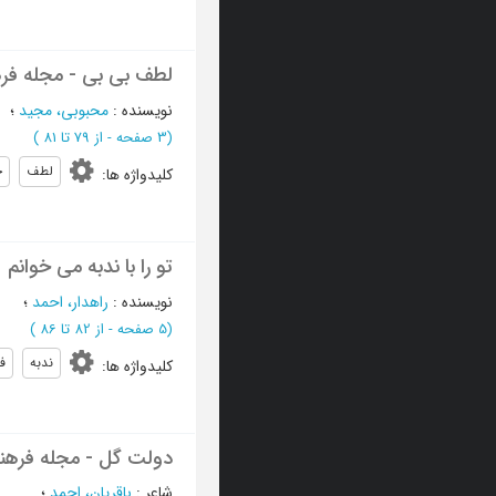
لطف بی بی - مجله فر
نویسنده
:
محبوبی، مجید
؛
(‎3 صفحه -
از 79 تا 81
)
لطف
خ
کلیدواژه ها
:
تو را با ندبه می خوانم
نویسنده
:
راهدار، احمد
؛
(‎5 صفحه -
از 82 تا 86
)
ندبه
ف
کلیدواژه ها
:
دولت گل - مجله فرهن
شاعر
:
باقریان، احمد
؛