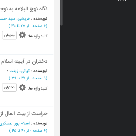
نگاه نهج البلاغه به نوج
نویسنده
:
قریشی، سید حسی
(‎6 صفحه -
از 25 تا 30
)
نوجوان
کلیدواژه ها
:
دختران در آیینه اسلام
نویسنده
:
کیانی، زینت
؛
(‎9 صفحه -
از 31 تا 39
)
دختران
کلیدواژه ها
:
حراست از بیت المال از
نویسنده
:
اسلام پور، عسکری
(‎6 صفحه -
از 40 تا 45
)