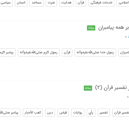
اسلامی
خدمات فرهنگی
قرآن
هدایت
عترت
مساجد
انسان
سیاسی
 همه پیامبران
مقاله
؛
امبران
رسول خدا صلی‌الله‌علیه‌و‌آله
قرآن
رسول اکرم صلی‌الله‌علیه‌و‌آله
پیامبر اکرم 
سیر قرآن (2)
مقاله
فسیر قرآن
تفسیر
رأی
روایات
قیاس
دین
کعب الأحبار
پیامبر صلی‌الله‌