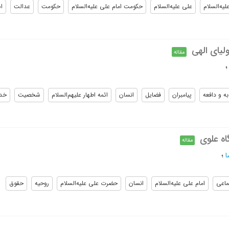
لیه‌السلام
علی علیه‌السلام
حکومت امام علی علیه‌السلام
حکومت
عدالت
ا
لیای الهی
مقاله
ه و دافعه
پیامبران
فضایل
انسان
ائمه اطهار علیهم‌السلام
شخصیت
خدا
اه علوی
مقاله
ا
؛
ماعی
امام علی علیه‌السلام
انسان
حضرت علی علیه‌السلام
روحیه
حقوق