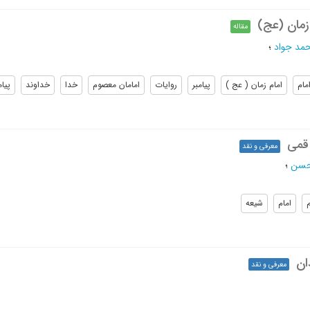
 زمان (عج)
مقاله
مد جواد
؛
مام
امام زمان ( عج )
پیامبر
روایات
امامان معصوم
خدا
خداوند
پیام
قمی
معرفی و نقد
لحسن
؛
امام
شیعه
ان
معرفی و نقد