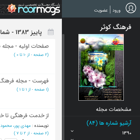
Ski
t
ورود
عضویت
mai
conten
فرهنگ کوثر
پاییز 1383 - شماره 59
صفحات اولیه - مجله ف
(‎2 صفحه -
از -1 تا 0
)
فهرست - مجله فرهنگ 
(‎1 صفحه -
از 1 تا 1
)
مشخصات مجله
از خدمت فرهنگی تا خ
آرشیو شماره ها (84)
نویسنده
:
مهدی پور، محمود
؛
1390
(‎6 صفحه -
از 2 تا 7
)