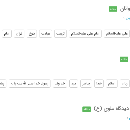
وانان
مقاله
ن
؛
علی علیه‌السلام
امام علی علیه‌السلام
تربیت
عبادت
بلوغ
قرآن
امام
مقاله
زنان
اسلام
خدا
پیامبر
مرد
خداوند
رسول خدا صلی‌الله‌علیه‌و‌آله
پیام
 دیدگاه علوی (ع)
مقاله
؛