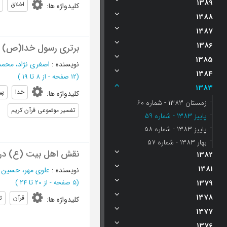
1389
اخلاق
کلیدواژه ها
:
1388
1387
1386
برتری رسول خدا(ص) بر
1385
نویسنده
:
اصغری نژاد، محمد
1384
(‎12 صفحه -
از 8 تا 19
)
1383
خدا
پی
کلیدواژه ها
:
زمستان 1383 - شماره 60
تفسیر موضوعی قرآن کریم
پاییز 1383 - شماره 59
پاییز 1383 - شماره 58
بهار 1383 - شماره 57
نقش اهل بیت (ع) در تف
1382
1381
نویسنده
:
علوی مهر، حسین
؛
(‎5 صفحه -
از 20 تا 24
)
1379
1378
قرآن
ت
کلیدواژه ها
:
1377
1376