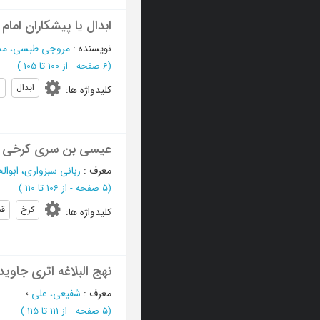
ابدال یا پیشکاران امام
نویسنده
:
مروجی طبسی، مح
(‎6 صفحه -
از 100 تا 105
)
ابدال
ا
کلیدواژه ها
:
عیسی بن سری کرخی 
معرف
:
ربانی سبزواری، ابوا
(‎5 صفحه -
از 106 تا 110
)
کرخ
قم
کلیدواژه ها
:
نهج البلاغه اثری جاوید
معرف
:
شفیعی، علی
؛
(‎5 صفحه -
از 111 تا 115
)