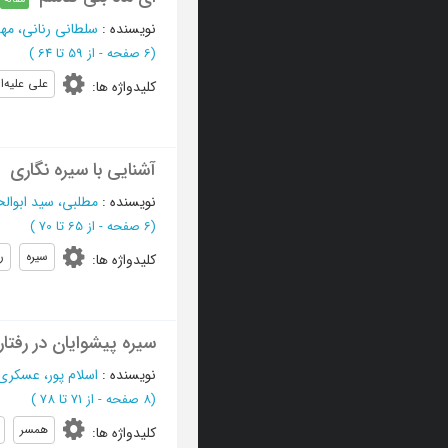
نویسنده
:
سلطانی رنانی، مه
(‎6 صفحه -
از 59 تا 64
)
علی علیه‌ا
کلیدواژه ها
:
آشنایی با سیره نگاری
نویسنده
:
مطلبی، سید ابوا
(‎6 صفحه -
از 65 تا 70
)
سیره
ر
کلیدواژه ها
:
سیره پیشوایان در رفتار
نویسنده
:
اسلام پور، عسکری
(‎8 صفحه -
از 71 تا 78
)
همسر
کلیدواژه ها
: