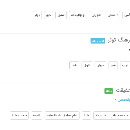
گس
عاشقان
هجران
نهج‌البلاغه
عشق
حق
بهار
رهنگ کوثر
ادب و هنر
غیب
شور
جهان
شوق
طف
 حقیقت
مقاله
بوالحسن
؛
ام محمد باقر علیه‌السلام
خدا
امام صادق علیه‌السلام
شیعه
حجت خدا