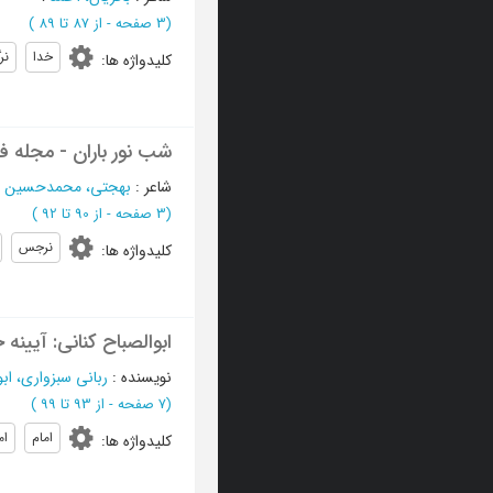
(‎3 صفحه -
از 87 تا 89
)
خدا
نر
کلیدواژه ها
:
شب نور باران - مجله ف
شاعر
:
بهجتی، محمدحسین
؛
(‎3 صفحه -
از 90 تا 92
)
نرجس
کلیدواژه ها
:
ابوالصباح کنانی: آیینه
نویسنده
:
ربانی سبزواری، ا
(‎7 صفحه -
از 93 تا 99
)
امام
ام
کلیدواژه ها
: