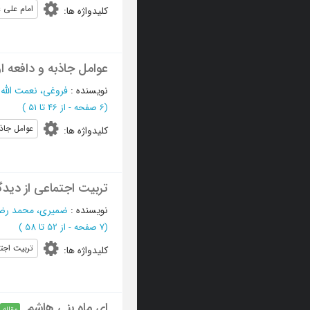
امام علی ع
کلیدواژه ها
:
عوامل جاذبه و دافعه او
نویسنده
:
فروغی، نعمت الله
؛
(‎6 صفحه -
از 46 تا 51
)
عوامل جاذب
کلیدواژه ها
:
تربیت اجتماعی از دیدگ
نویسنده
:
ضمیری، محمد رض
(‎7 صفحه -
از 52 تا 58
)
تربیت اجت
کلیدواژه ها
:
ای ماه بنی هاشم
مقاله