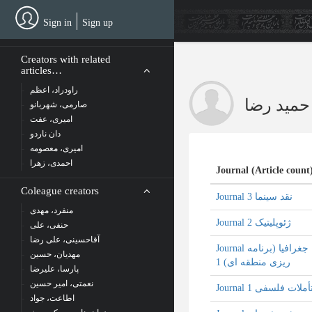
Skip
to
Sign in
Sign up
main
content
Creators with related
articles…
راودراد، اعظم
حمید رضا
صارمی، شهربانو
امیری، عفت
دان ناردو
امیری، معصومه
احمدی، زهرا
Journal (Article count
Coleague creators
Journal نقد سینما 3
منفرد، مهدی
Journal ژئوپلیتیک 2
حنفی، علی
آقاحسینی، علی رضا
Journal جغرافیا (برنامه
مهدیان، حسین
ریزی منطقه ای) 1
پارسا، علیرضا
نعمتی، امیر حسین
Journal أملات فلسفی 1
اطاعت، جواد