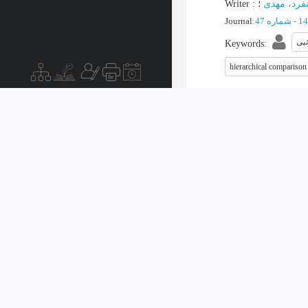
Writer
:
؛
فرد، مهدی
Journal
:
بی
Keywords
:
hierarchical comparison
 فلسفه ها، با
3.
 فلسفی اسلامی
Writer
:
سا، علیرضا
Journal
:
دل
Keywords
:
Undefined Concept
تار
اصل موضوعی