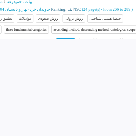
بیات، حمیدرضا
؛
من
بهار و تابستان 1404 - شماره 47
»
جاویدان خرد
Ranking: الف/ISC
(‎24 page(s) -
From 266 to 289
)
حیطۀ هستی شناختی
روش نزولی
روش صعودی
موادثلاث
تطبیق رت
three fundamental categories
ascending method. descending method. ontological scope
Abstract
Related articles
Others 
Download
نقش«تعریف نشده ها» و «روش اصل موضوعی» در آغاز تطبیق
تمرکز برسه نظام
پار
؛
بیات، حمیدرضا
؛
Corresponding Author
:
؛
عباسی حسین آبادی، حسن
زمستان 1400 - شماره 68
»
حکمت و فلسفه
Ranking: ب/ISC
(‎32 page(s) -
From 31 to 62
)
فلسفه ها
مفهوم تعریف شده
روش اصل موضوعی
اصول موضوعه
تعبیر
م
Adaptation of Philosophies
Interpretations
Axiomatic method
postulates
مصداق
منطق
روش
مفهوم
ساخ
Abstract
Related articles
Others 
Download