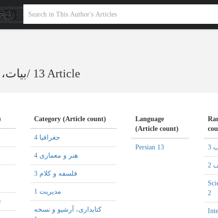
بیات، 
/
13 Article
)
Category (Article count)
Language
Ran
(Article count)
cou
جغرافیا 4
Persian 13
 3
هنر و معماری 4
 2
فلسفه و کلام 3
Sci
مدیریت 1
2
ت
كتابداری، آرشیو و نسخه
Int