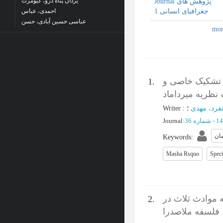
یزدان پناه درو، کیومرث
Journal پژوهش های
جغرافیای انسانی 1
احمدی، عباس
عباسی حسین آبادی، حسن
 تشکیک خاصی و
1.
ظریه میرداماد
Writer
:
؛
فرد، مهدی
Journal
:
ان
Keywords
:
Masha Rsquo
Speci
 موادث ثلاث در
2.
فلسفه ملاصدرا