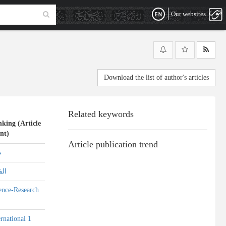
Our websites
Download the list of author's articles
Related keywords
king (Article
nt)
Article publication trend
ب
الف
ence-Research
ernational 1