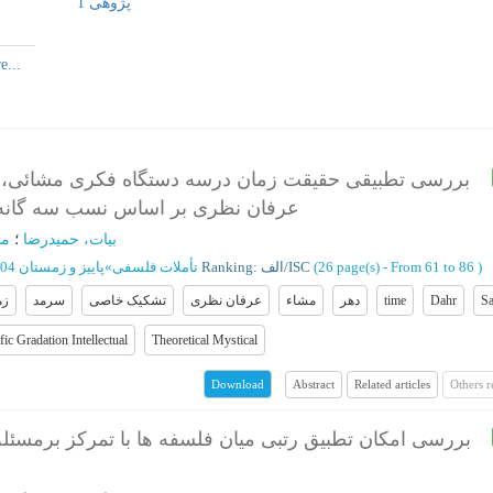
پژوهی 1
بررسی تطبیقی حقیقت زمان درسه دستگاه فکری مشائی،
عرفان نظری بر اساس نسب سه گانه ن
بیات، حمیدرضا
؛
من
پاییز و زمستان 1404 - شماره 36
»
تأملات فلسفی
Ranking: الف/ISC
(‎26 page(s) -
From 61 to 86
)
زم
سرمد
تشکیک خاصی
عرفان نظری
مشاء
دهر
time
Dahr
S
fic Gradation Intellectual
Theoretical Mystical
Abstract
Related articles
Others 
Download
بررسی امکان تطبیق رتبی میان فلسفه ها با تمرکز برمسئله