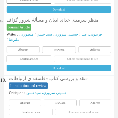
Related articles
Others recommend to see
Download
منظر سرمدی خدای ادیان و مسألۀ شرور گزاف
9.
Journal Article
Writer
:
منصوری،
؛
حسینی سروری، سید حسن
؛
فریدونی، صبا
علیرضا
؛
Abstract
keyword
Address
Related articles
Others recommend to see
Download
نقد و بررسی کتاب «فلسفه ی ارتباطات»
10.
Introduction and review
Critique
:
؛
حسینی سروری، سیدحسن
Abstract
keyword
Address
Related articles
Others recommend to see