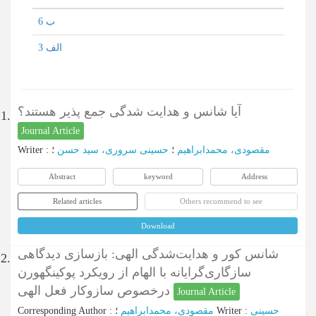
ب 6
الف 3
آیا شانس و هدایت شدگی جمع پذیر هستند؟
1.
Journal Article
Writer
:
؛
حسینی سروری، سید حسن
؛
مقصودی، محمدابراهیم
Abstract
keyword
Address
Related articles
Others recommend to see
Download
شانس کور و هدایت‌شدگی الهی: بازسازی دیدگاهی
2.
سازگاری‌گرایانه با الهام از رویکرد پوکینگهورن
درخصوص سازوکار فعل الهی
Journal Article
Corresponding Author
:
مقصودی، محمدابراهیم
؛
Writer
:
حسینی