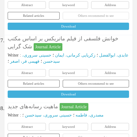
Abstract
keyword
Address
Related articles
Others recommend to see
Download
خوانش فلسفی از فیلم ماتریکس بر اساس مکتب
7.
شک ‌گرایی
Journal Article
Writer
:
حسینی سروری،
؛
زکریایی کرمانی، ایمان
؛
عابدی، ابوالفضل
سیدحسن
؛
فهیمی فر، اصغر
؛
Abstract
keyword
Address
Related articles
Others recommend to see
Download
ماهیت رسانه‌های جدید
Journal Article
8.
Writer
:
؛
حسینی سروری، سیدحسن
؛
مصدری، فاطمه
Abstract
keyword
Address