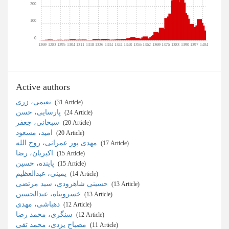
200
100
0
1269
1283
1295
1304
1311
1318
1326
1334
1341
1348
1355
1362
1369
1376
1383
1390
1397
1404
Active authors
نعیمی، زری
‎ (31 Article)
پارسایی، حسن
‎ (24 Article)
سبحانی، جعفر
‎ (20 Article)
امید، مسعود
‎ (20 Article)
مهدی پور عمرانی، روح الله
‎ (17 Article)
اکبریان، رضا
‎ (15 Article)
پاینده، حسین
‎ (15 Article)
یمینی، عبدالعظیم
‎ (14 Article)
حسینی شاهرودی، سید مرتضی
‎ (13 Article)
خسروپناه، عبدالحسین
‎ (13 Article)
دهباشی، مهدی
‎ (12 Article)
سنگری، محمد رضا
‎ (12 Article)
مصباح یزدی، محمد تقی
‎ (11 Article)