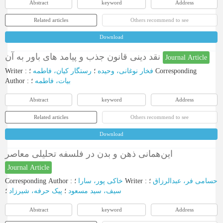
Abstract
keyword
Address
Related articles
Others recommend to see
Download
نقد دینی قانون جذب و پیامد های باور به آن
Journal Article
Writer
:
رستگار کیان، فاطمه
؛
فخار نوغانی، وحیده
؛
Corresponding
Author
:
؛
بیات، فاطمه
Abstract
keyword
Address
Related articles
Others recommend to see
Download
این‌همانی ذهن و بدن در فلسفه تحلیلی معاصر
Journal Article
Corresponding Author
:
خاکی پور، سارا
؛
Writer
:
؛
حسامی فر، عبدالرزاق
سیف، سید مسعود
؛
پیک حرفه، شیرزاد
؛
Abstract
keyword
Address