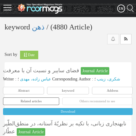
Skip
to
main
content
keyword
ذهن
‎/ (4880 Article)
Sort by
Date
فضای سایبر و نسبت آن با معرفت
Journal Article
Writer
:
عباس زاده، مهدی
؛
Corresponding Author
:
؛
شکری، زینب
Abstract
keyword
Address
Related articles
Others recommend to see
Download
نابهنجاری زبانی، با تکیه بر نظریّۀ آستانه، در منطق‌الطّیر
عطّار
Journal Article