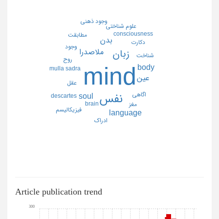
وجود ذهني
علوم شناختي
consciousness
مطابقت
بدن
دكارت
وجود
ملاصدرا
زبان
شناخت
روح
mind
body
mulla sadra
عين
عقل
اگاهي
نفس
soul
descartes
brain
مغز
فيزيكاليسم
language
ادراك
Article publication trend
300