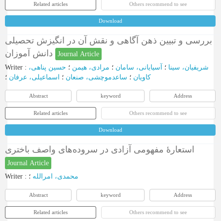
Related articles
Others recommend to see
Download
بررسی و تبیین ذهن آگاهی و نقش آن در انگیزش تحصیلی
دانش آموزان
Journal Article
Writer
:
حسین پناهی،
؛
مرادی، هیمن
؛
آسیایانی، سامان
؛
شریفیان، سینا
کاویان
؛
ساعدموچشی، صنعان
؛
اسماعیلی، عرفان
؛
Abstract
keyword
Address
Related articles
Others recommend to see
Download
استعارۀ مفهومی آزادی در سروده‌های واصف باختری
Journal Article
Writer
:
؛
محمدی، امرالله
Abstract
keyword
Address
Related articles
Others recommend to see