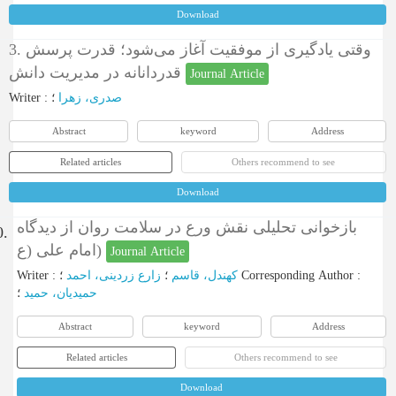
Download
3. وقتی یادگیری از موفقیت آغاز می‌شود؛ قدرت پرسش
قدردانانه در مدیریت دانش
Journal Article
Writer
:
؛
صدری، زهرا
Abstract
keyword
Address
Related articles
Others recommend to see
Download
بازخوانی تحلیلی نقش ورع در سلامت روان از دیدگاه
0.
امام علی (ع)
Journal Article
Writer
:
زارع زردینی، احمد
؛
کهندل، قاسم
؛
Corresponding Author
:
حمیدیان، حمید
؛
Abstract
keyword
Address
Related articles
Others recommend to see
Download