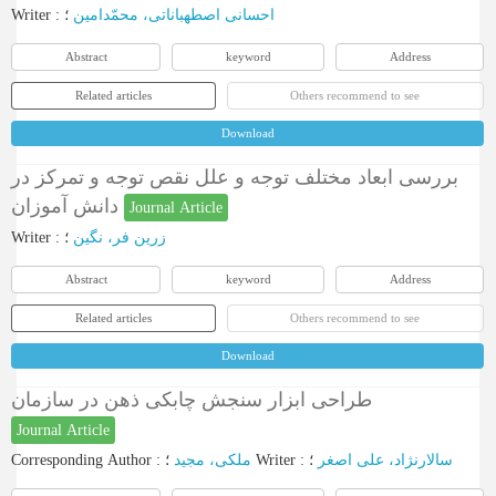
Writer
:
؛
احسانی اصطهباناتی، محمّدامین
Abstract
keyword
Address
Related articles
Others recommend to see
Download
بررسی ابعاد مختلف توجه و علل نقص توجه و تمرکز در
‌‌‌دانش آموزان
Journal Article
Writer
:
؛
زرين فر، نگين
Abstract
keyword
Address
Related articles
Others recommend to see
Download
طراحی ابزار سنجش چابکی ذهن در سازمان
Journal Article
Corresponding Author
:
ملکی، مجید
؛
Writer
:
؛
سالارنژاد، علی اصغر