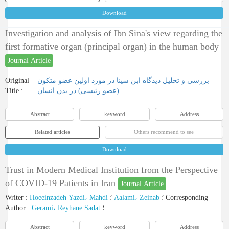
Download
Investigation and analysis of Ibn Sina's view regarding the
first formative organ (principal organ) in the human body
Journal Article
Original
بررسی و تحلیل دیدگاه ابن‏ سینا در مورد اولین عضو متکون
Title :
(عضو رئیسی) در بدن انسان
Abstract
keyword
Address
Related articles
Others recommend to see
Download
Trust in Modern Medical Institution from the Perspective
of COVID-19 Patients in Iran
Journal Article
Writer
:
Hoeeinzadeh Yazdi، Mahdi
؛
Aalami، Zeinab
؛
Corresponding
Author
:
Gerami، Reyhane Sadat
؛
Abstract
keyword
Address