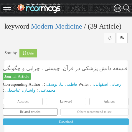
Skip
to
main
content
keyword
Modern Medicine
‎/ (39 Article)
Sort by
Date
فلسفه دانش پزشکی در قرآن: چیستی ، چرایی و چگونگی
Journal Article
Corresponding Author
:
فاطمی نیا، یوسف
؛
Writer
:
رضایی اصفهانی،
محمدعلی
؛
واشیان، عباسعلی
؛
Abstract
keyword
Address
Related articles
Others recommend to see
Download