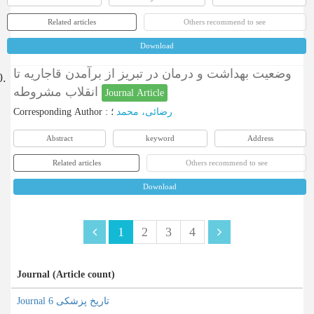
Related articles
Others recommend to see
Download
وضعیت بهداشت و درمان در تبریز از برآمدن قاجاریه تا
0.
انقلاب مشروطه
Journal Article
Corresponding Author
:
؛
رضائی، محمد
Abstract
keyword
Address
Related articles
Others recommend to see
Download
1
2
3
4
Journal (Article count)
Journal تاریخ پزشکی 6