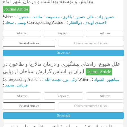
پیدایش و توسعه بهداشت و درمان شهر ایذه
Journal Article
Writer
:
؛
ملتفت، حسین
؛
باقری، معصومه
؛
حسین زاده، علی حسین
بهمنی، سجاد
؛
Corresponding Author
:
؛
احمدی اوندی، ذوالفقار
Abstract
keyword
Address
Related articles
Others recommend to see
Download
علل شیوع، راه‌های پیشگیری و درمان مالاریا و طاعون در
ایران بر اساس گزارش سیاحان اروپایی
Journal Article
Corresponding Author
:
زکی پور، نعمت الله
؛
Writer
:
؛
سیاهپور، کشواد
قربانی، محمد
؛
Abstract
keyword
Address
Related articles
Others recommend to see
Download
مقایسه اثربخشی درمان شناختی رفتاری، طب سنتی و