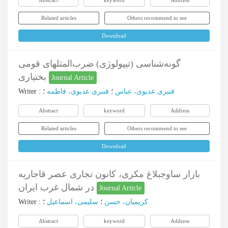
Abstract
keyword
Address
Related articles
Others recommend to see
Download
گونه‌شناسی (تیپولوژی) ضرب‌المثلهای قومی
بختیاری
Journal Article
Writer
:
؛
قنبری عدیوی، فاطمه
؛
قنبری عدیوی، عباس
Abstract
keyword
Address
Related articles
Others recommend to see
Download
بازار ساوجبلاغ مکری، کانون تجاری عصر قاجاریه
در شمال غرب ایران
Journal Article
Writer
:
؛
سلیمی، اسماعیل
؛
کریمیان، حسن
Abstract
keyword
Address