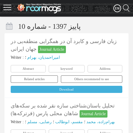
Skip
to
main
content
پاییز 1397 - شماره 10
زبان فارسی و کابرد آن در همگرایی منطقه‌یی در
جهان ایرانی
Journal Article
Writer
:
؛
امیراحمدیان، بهرام
Abstract
keyword
Address
Related articles
Others recommend to see
Download
تحلیل باستان‌شناختی سازه نقر شده بر سکه‌های
شاهان محلی پارس (فرترکه‌ها)
Journal Article
Writer
:
؛
رضایی، مسلم
؛
مقسم، ابوطالب
؛
بهرام‌زاده، محمد