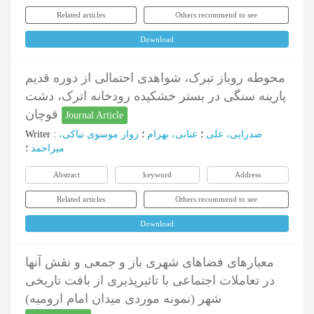
Related articles
Others recommend to see
Download
محوطه روباز تبرک، شواهدی احتمالی از دوره قدیم
پارینه سنگی در بستر خشکیده رودخانه اترک، دشت
قوچان
Journal Article
Writer
:
زوار موسوی نیاکی،
؛
عنانی، بهرام
؛
صدرایی، علی
میراحمد
؛
Abstract
keyword
Address
Related articles
Others recommend to see
Download
معیارهای فضاهای شهری باز و جمعی و نقش آنها
در تعاملات اجتماعی با تاثیرپذیری از بافت تاریخی
شهر (نمونه موردی میدان امام ارومیه)