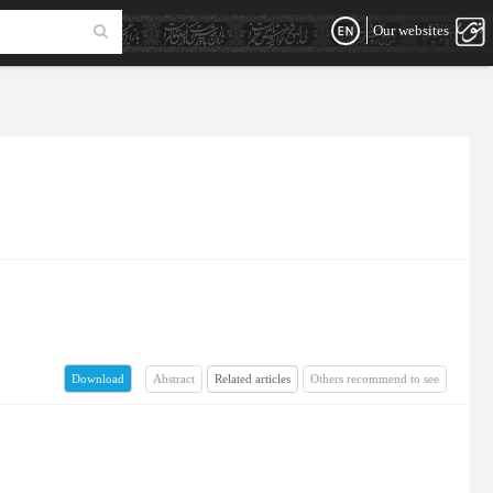
Our websites
Abstract
Related articles
Others recommend to see
Download