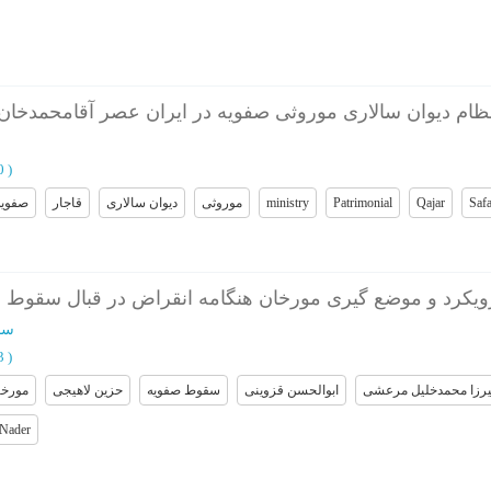
نظام دیوان سالاری موروثی صفویه در ایران عصر آقامحمدخان 
40
)
صفویه
قاجار
دیوان سالاری
موروثی
ministry
Patrimonial
Qajar
Saf
ویکرد و موضع گیری مورخان هنگامه انقراض در قبال سقوط ص
سا
63
)
رزا محمدخلیل مرعشی
ابوالحسن قزوینی
سقوط صفویه
حزین لاهیجی
مورخا
Nader