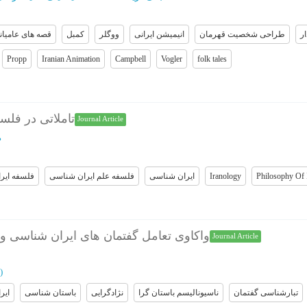
ر
طراحی شخصیت قهرمان
انیمیشن ایرانی
ووگلر
کمبل
قصه های عامیان
Propp
Iranian Animation
Campbell
Vogler
folk tales
تاملاتی در فلس
Journal Article
ط
فلسفه ایر
فلسفه علم ایران شناسی
ایران شناسی
Iranology
Philosophy Of 
واکاوی تعامل گفتمان های ایران شناسی و 
Journal Article
)
تبارشناسی گفتمان
ناسیونالیسم باستان گرا
نژادگرایی
باستان شناسی
ایر