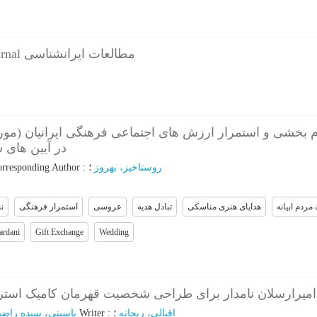
فهرست مقالات - Journal مطالعات ایرانشناسی
م بخشی و استمرار ارزش های اجتماعی فرهنگی ایرانیان (مورد 
در آیین های )
rresponding Author
:
؛
روستاخیز، بهروز
مردم ابیانه
هدایای هنری مناسکی
تبادل هدیه
عروسی
استمرار فرهنگی
ن
ardani
Gift Exchange
Wedding
 امیرارسلان نامدار برای طراحی شخصیت قهرمان کامیک استری
یاسینی، سیده راضی
؛
Writer
:
؛
اقبالی، ریحانه