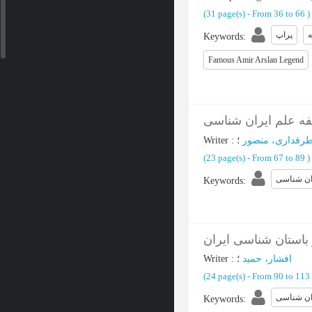
(‎31 page(s) -
From 36 to 66
)
ه
پراپ
Keywords
:
Famous Amir Arslan Legend
فه علم ایران شناسی
Writer
:
؛
رفداری، منصور
(‎23 page(s) -
From 67 to 89
)
ان شناسی
Keywords
:
باستان شناسی ایران
Writer
:
؛
افشار، حمید
(‎24 page(s) -
From 90 to 113
ان شناسی
Keywords
: