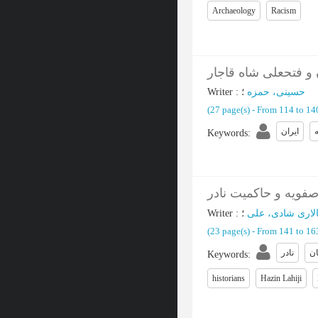
Archaeology
Racism
و فتحعلی شاه قاجار
Writer
:
؛
حسینی، حمزه
(‎27 page(s) -
From 114 to 1
ایران
Keywords
:
فویه و حاکمیت نادر
Writer
:
؛
لاری شادی، علی
(‎23 page(s) -
From 141 to 1
ن
نادر
Keywords
:
historians
Hazin Lahiji