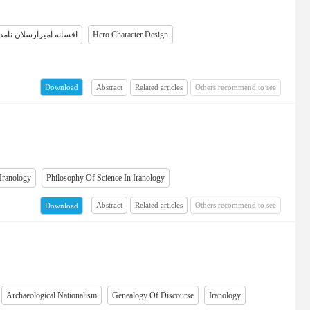
افسانه امیرارسلان نامدا
Hero Character Design
Abstract
Related articles
Others recommend to see
Download
Iranology
Philosophy Of Science In Iranology
Abstract
Related articles
Others recommend to see
Download
Archaeological Nationalism
Genealogy Of Discourse
Iranology