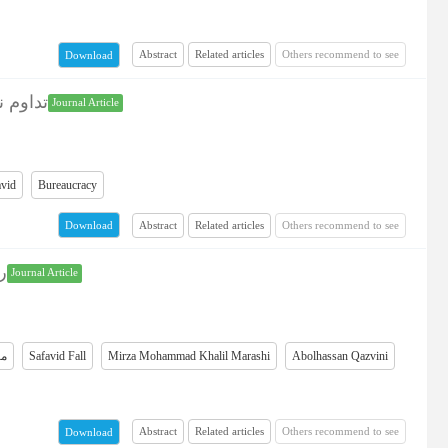
Abstract
Related articles
Others recommend to see
Download
تداوم 
Journal Article
avid
Bureaucracy
Abstract
Related articles
Others recommend to see
Download
ر
Journal Article
می
Safavid Fall
Mirza Mohammad Khalil Marashi
Abolhassan Qazvini
Abstract
Related articles
Others recommend to see
Download