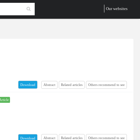
Our websites
Abstract
Related articles
Others recommend to see
Download
Article
Abstract
Related articles
Others recommend to see
Download