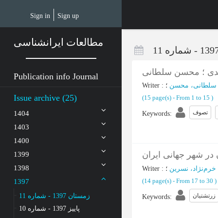
Skip
to
Sign in
Sign up
main
content
مطالعات ایرانشناسی
دی ؛ محسن سلطانی
Publication info Journal
Writer
:
؛
سلطانی، محسن
Issue archive (25)
(‎15 page(s) -
From 1 to 15
)
تصوف
1404
Keywords
:
1403
1400
 در شهر جهانی ایران
1399
1398
Writer
:
؛
خرم‌نژاد، نسرین
(‎14 page(s) -
From 17 to 30
)
1397
زرتشتیان
زمستان 1397 - شماره 11
Keywords
:
پاییز 1397 - شماره 10