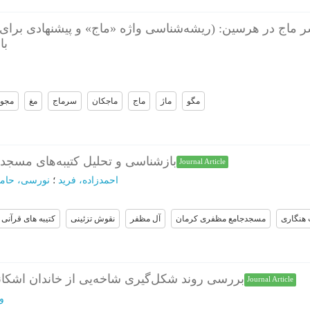
سر ماج در هرسین: (ریشه‌شناسی واژه «ماج» و پیشنهادی برای 
ب)
مگو
ماژ
ماج
ماجکان
سرماج
مغ
مجو
بازشناسی و تحلیل کتیبه‌های مسج
Journal Article
احمدزاده، فرید
؛
نورسی، حامی
 هنگاری
مسجدجامع مظفری کرمان
آل مظفر
نقوش تزئینی
کتیبه های قرآنی
بررسی روند شکل‌گیری شاخه‌یی از خاندان اشکان
Journal Article
و