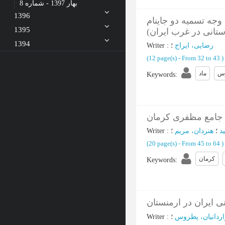
بهار 1397 - شماره 8
1396
وجه تسمیه دو جاینام
1395
استانی در غرب ایران
1394
Writer
:
؛
رضایی، ایراج
(‎12 page(s) -
From 32 to 43
)
س
ماد
Keywords
:
د جامع مظفری کرمان
Writer
:
؛
هنردان، مریم
؛
د
(‎20 page(s) -
From 45 to 64
)
کرمان
Keywords
:
ی ایران در ارمنستان
Writer
:
؛
اردانیان، پطروس