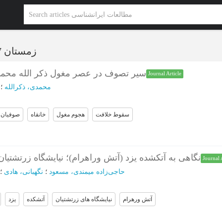
زمستان 1397 - شماره 11
سیر تصوف در عصر مغول ذکر الله محم
Journal Article
محمدی، ذکرالله
؛
سقوط خلافت
هجوم مغول
خانقاه
صوفیان
نگاهی به آتکشده یزد (آتش وراهرام)؛ نیایشگاه زرتشتیان
Journal 
حاجی‌زاده میمندی، مسعود
؛
نگهبانی، هادی
؛
آتش ورهرام
نیایشگاه های زرتشتیان
آتشکده
یزد