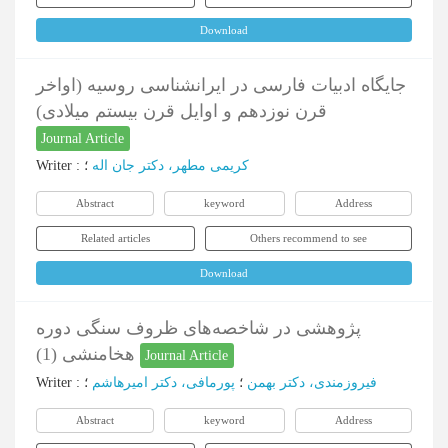
Download
جایگاه ادبیات فارسی در ایرانشناسی روسیه (اواخر
قرن نوزدهم و اوایل قرن بیستم میلادی)
Journal Article
Writer
:
؛
کریمی مطهر، دکتر جان اله
Abstract
keyword
Address
Related articles
Others recommend to see
Download
پژوهشی در شاخصه‌های ظروف سنگی دوره
هخامنشی (1)
Journal Article
Writer
:
؛
پورمافی، دکتر امیرهاشم
؛
فیروزمندی، دکتر بهمن
Abstract
keyword
Address