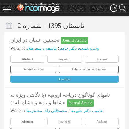
Skip
to
main
content
تابستان 1395 - شماره 2
نخستین انسان در ایران
Journal Article
Writer
:
؛
هاشمی، سید میلاد
؛
وحدتی‌نسب، دکتر حامد
Abstract
keyword
Address
Related articles
Others recommend to see
Download
نامهای گوناگون دریاچه ارومیه (با نگاهی ویژه به
«شاها و تله» و «شاه تله»)
Journal Article
Writer
:
؛
محمدقلی زاد، محمدرضا
؛
عاصم، دکتر علیرضا
Abstract
keyword
Address