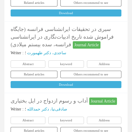
Related articles
Others recommend to see
Download
سیری در تحقیقات ایرانشناسی فرانسه (جایگاه
فراموش شده تاریخ ادبیات‌نگاری در ایرانشناسی
فرانسه، سده بیستم میلادی)
Journal Article
Writer
:
؛
ساجدی، دکتر طهمورث
Abstract
keyword
Address
Related articles
Others recommend to see
Download
آداب و رسوم ازدواج در ایل بختیاری
Journal Article
Writer
:
؛
صادقی‌نیا، دکتر حمدالله
Abstract
keyword
Address
Related articles
Others recommend to see